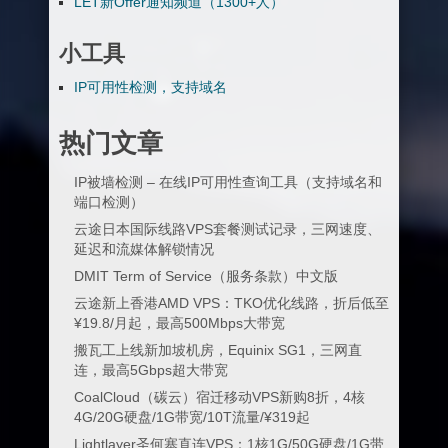
LET新Offer通知频道（1300+人）
小工具
IP可用性检测，支持域名
热门文章
IP被墙检测 – 在线IP可用性查询工具（支持域名和
端口检测）
云途日本国际线路VPS套餐测试记录，三网速度、
延迟和流媒体解锁情况
DMIT Term of Service（服务条款）中文版
云途新上香港AMD VPS：TKO优化线路，折后低至
¥19.8/月起，最高500Mbps大带宽
搬瓦工上线新加坡机房，Equinix SG1，三网直
连，最高5Gbps超大带宽
CoalCloud（碳云）宿迁移动VPS新购8折，4核
4G/20G硬盘/1G带宽/10T流量/¥319起
Lightlayer圣何塞直连VPS：1核1G/50G硬盘/1G带