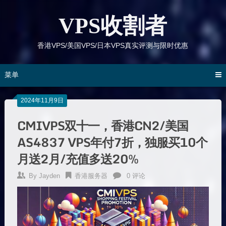
跳
到
VPS收割者
内
容
香港VPS/美国VPS/日本VPS真实评测与限时优惠
菜单
2024年11月9日
CMIVPS双十一，香港CN2/美国
AS4837 VPS年付7折，独服买10个
月送2月/充值多送20%
By
Jayden
香港服务器
0 评论