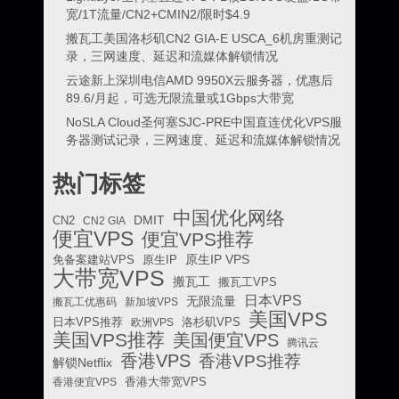
宽/1T流量/CN2+CMIN2/限时$4.9
搬瓦工美国洛杉矶CN2 GIA-E USCA_6机房重测记
录，三网速度、延迟和流媒体解锁情况
云途新上深圳电信AMD 9950X云服务器，优惠后
89.6/月起，可选无限流量或1Gbps大带宽
NoSLA Cloud圣何塞SJC-PRE中国直连优化VPS服
务器测试记录，三网速度、延迟和流媒体解锁情况
热门标签
中国优化网络
DMIT
CN2
CN2 GIA
便宜VPS
便宜VPS推荐
原生IP VPS
免备案建站VPS
原生IP
大带宽VPS
搬瓦工
搬瓦工VPS
日本VPS
无限流量
搬瓦工优惠码
新加坡VPS
美国VPS
日本VPS推荐
欧洲VPS
洛杉矶VPS
美国VPS推荐
美国便宜VPS
腾讯云
香港VPS
香港VPS推荐
解锁Netflix
香港便宜VPS
香港大带宽VPS