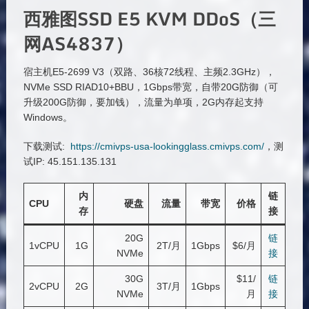
西雅图SSD E5 KVM DDoS（三
网AS4837）
宿主机E5-2699 V3（双路、36核72线程、主频2.3GHz），
NVMe SSD RIAD10+BBU，1Gbps带宽，自带20G防御（可
升级200G防御，要加钱），流量为单项，2G内存起支持
Windows。
下载测试:
https://cmivps-usa-lookingglass.cmivps.com/
，测
试IP: 45.151.135.131
内
链
CPU
硬盘
流量
带宽
价格
存
接
20G
链
1vCPU
1G
2T/月
1Gbps
$6/月
NVMe
接
30G
$11/
链
2vCPU
2G
3T/月
1Gbps
NVMe
月
接