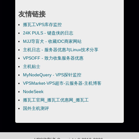
友情链接
搬瓦工VPS库存监控
24K PULS - 键盘侠的日志
MJJ导盲犬 - 收藏IDC商家网站
主机日志 - 服务器优惠与Linux技术分享
VPSOFF - 致力收集服务器优惠
主机贴士
MyNodeQuery - VPS探针监控
VPSMarket-VPS超市-云服务器-主机博客
NodeSeek
搬瓦工官网_搬瓦工优惠网_搬瓦工
国外主机测评