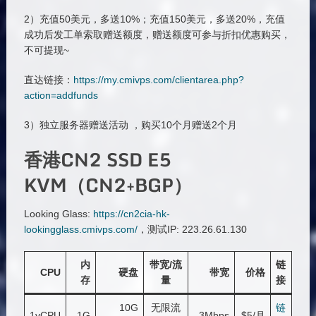
2）充值50美元，多送10%；充值150美元，多送20%，充值
成功后发工单索取赠送额度，赠送额度可参与折扣优惠购买，
不可提现~
直达链接：
https://my.cmivps.com/clientarea.php?
action=addfunds
3）独立服务器赠送活动 ，购买10个月赠送2个月
香港CN2 SSD E5
KVM（CN2+BGP）
Looking Glass:
https://cn2cia-hk-
lookingglass.cmivps.com/
，测试IP: 223.26.61.130
内
带宽/流
链
CPU
硬盘
带宽
价格
存
量
接
10G
无限流
链
1vCPU
1G
3Mbps
$5/月