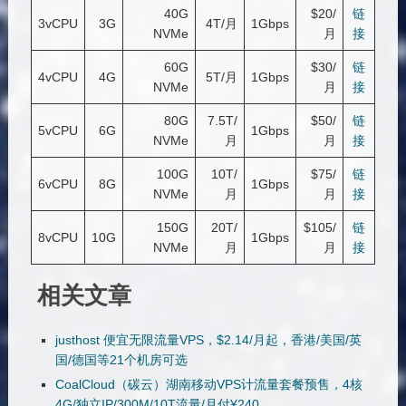
40G
$20/
链
3vCPU
3G
4T/月
1Gbps
NVMe
月
接
60G
$30/
链
4vCPU
4G
5T/月
1Gbps
NVMe
月
接
80G
7.5T/
$50/
链
5vCPU
6G
1Gbps
NVMe
月
月
接
100G
10T/
$75/
链
6vCPU
8G
1Gbps
NVMe
月
月
接
150G
20T/
$105/
链
8vCPU
10G
1Gbps
NVMe
月
月
接
相关文章
justhost 便宜无限流量VPS，$2.14/月起，香港/美国/英
国/德国等21个机房可选
CoalCloud（碳云）湖南移动VPS计流量套餐预售，4核
4G/独立IP/300M/10T流量/月付¥240