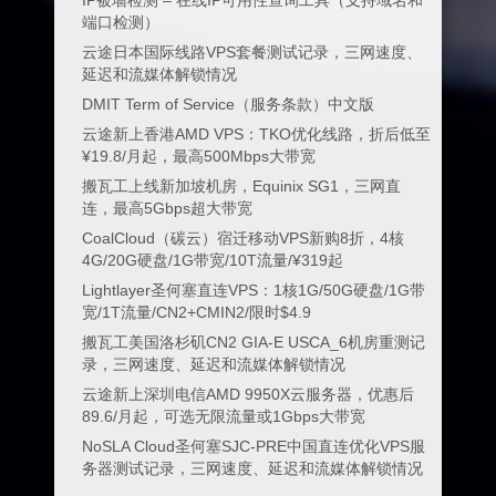
IP被墙检测 – 在线IP可用性查询工具（支持域名和
端口检测）
云途日本国际线路VPS套餐测试记录，三网速度、
延迟和流媒体解锁情况
DMIT Term of Service（服务条款）中文版
云途新上香港AMD VPS：TKO优化线路，折后低至
¥19.8/月起，最高500Mbps大带宽
搬瓦工上线新加坡机房，Equinix SG1，三网直
连，最高5Gbps超大带宽
CoalCloud（碳云）宿迁移动VPS新购8折，4核
4G/20G硬盘/1G带宽/10T流量/¥319起
Lightlayer圣何塞直连VPS：1核1G/50G硬盘/1G带
宽/1T流量/CN2+CMIN2/限时$4.9
搬瓦工美国洛杉矶CN2 GIA-E USCA_6机房重测记
录，三网速度、延迟和流媒体解锁情况
云途新上深圳电信AMD 9950X云服务器，优惠后
89.6/月起，可选无限流量或1Gbps大带宽
NoSLA Cloud圣何塞SJC-PRE中国直连优化VPS服
务器测试记录，三网速度、延迟和流媒体解锁情况