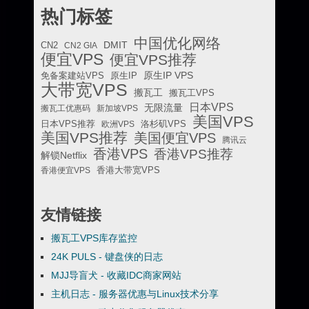
热门标签
中国优化网络
DMIT
CN2
CN2 GIA
便宜VPS
便宜VPS推荐
原生IP VPS
免备案建站VPS
原生IP
大带宽VPS
搬瓦工
搬瓦工VPS
日本VPS
无限流量
搬瓦工优惠码
新加坡VPS
美国VPS
日本VPS推荐
欧洲VPS
洛杉矶VPS
美国VPS推荐
美国便宜VPS
腾讯云
香港VPS
香港VPS推荐
解锁Netflix
香港便宜VPS
香港大带宽VPS
友情链接
搬瓦工VPS库存监控
24K PULS - 键盘侠的日志
MJJ导盲犬 - 收藏IDC商家网站
主机日志 - 服务器优惠与Linux技术分享