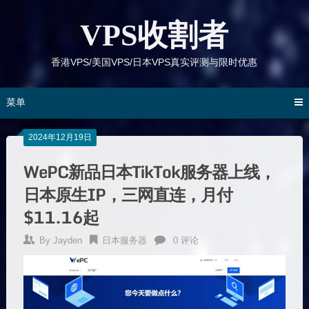
跳
到
VPS收割者
内
容
香港VPS/美国VPS/日本VPS真实评测与限时优惠
菜单
2024年12月19日
WePC新品日本TikTok服务器上线，
日本原生IP，三网直连，月付
$11.16起
By
Jayden
日本服务器
0 评论