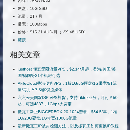
内存：768G RAM
硬盘：10G SSD
流量：2T / 月
带宽：100Mbps
价格：$15.21 AUD/月（~$9.48 USD）
链接
相关文章
justhost 便宜无限流量VPS，$2.14/月起，香港/美国/英
国/德国等21个机房可选
AkileCloud香港便宜VPS，1核1G/5G硬盘/1G带宽/5T流
量/每月￥7.3/解锁流媒体
六六云美国双ISP VPS补货，支持Tiktok业务，月付￥50
起，可选4837，1Gbps大宽带
搬瓦工新上BIGGERBOX-20-1024套餐，$34.5/年，1核
1G/20G硬盘/1G带宽/1000G流量
最新搬瓦工IP被封检测方法，以及搬瓦工如何更换IP教程