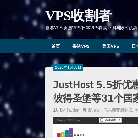
跳
到
VPS收割者
内
容
香港VPS/美国VPS/日本VPS真实评测与限时优惠
首页
香港VPS
美国VPS
日
2025年1月30日
JustHost 5.
彼得圣堡等31个国家
By
Jayden
新加坡、马来西亚服务器
,