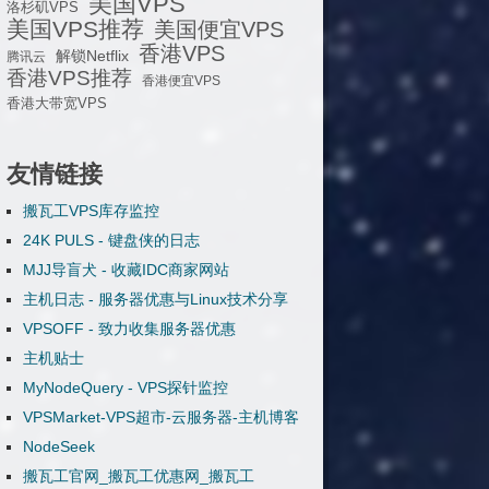
美国VPS
洛杉矶VPS
美国VPS推荐
美国便宜VPS
香港VPS
解锁Netflix
腾讯云
香港VPS推荐
香港便宜VPS
香港大带宽VPS
友情链接
搬瓦工VPS库存监控
24K PULS - 键盘侠的日志
MJJ导盲犬 - 收藏IDC商家网站
主机日志 - 服务器优惠与Linux技术分享
VPSOFF - 致力收集服务器优惠
主机贴士
MyNodeQuery - VPS探针监控
VPSMarket-VPS超市-云服务器-主机博客
NodeSeek
搬瓦工官网_搬瓦工优惠网_搬瓦工