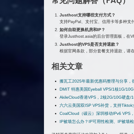
Justhost支持哪些支付方式？
支持PayPal、支付宝、信用卡等多种
如何自助更换机房和IP？
登录Justhost.asia的后台管理面板
Justhost的VPS是否支持退款？
根据官网条款，部分套餐支持退款，请
相关文章
搬瓦工2025年最新优惠码整理与分享，循环
DMIT 特惠美国Eyeball VPS/1核1G/1
AkileCloud香港VPS，2核2G/10G硬
六六云美国双ISP VPS补货，支持Tikto
CoalCloud（碳云）深圳移动IPv6 VPS
IP被墙怎么办？IP可用性检测、IP被墙