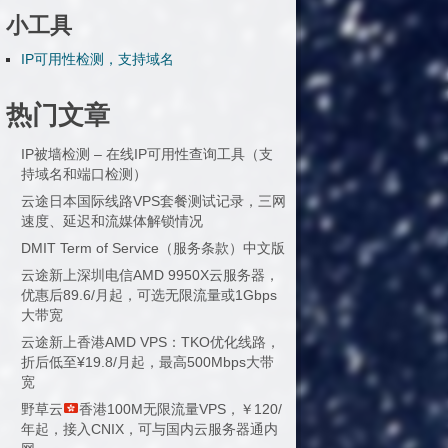
小工具
IP可用性检测，支持域名
热门文章
IP被墙检测 – 在线IP可用性查询工具（支
持域名和端口检测）
云途日本国际线路VPS套餐测试记录，三网
速度、延迟和流媒体解锁情况
DMIT Term of Service（服务条款）中文版
云途新上深圳电信AMD 9950X云服务器，
优惠后89.6/月起，可选无限流量或1Gbps
大带宽
云途新上香港AMD VPS：TKO优化线路，
折后低至¥19.8/月起，最高500Mbps大带
宽
野草云
香港100M无限流量VPS，￥120/
年起，接入CNIX，可与国内云服务器通内