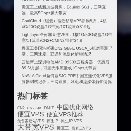
搬瓦工上线新加坡机房，Equinix SG1，三网直
连，最高5Gbps超大带宽
CoalCloud（碳云）宿迁移动VPS新购8折，4核
4G/20G硬盘/1G带宽/10T流量/¥319起
Lightlayer圣何塞直连VPS：1核1G/50G硬盘/1G带
宽/1T流量/CN2+CMIN2/限时$4.9
搬瓦工美国洛杉矶CN2 GIA-E USCA_6机房重测记
录，三网速度、延迟和流媒体解锁情况
云途新上深圳电信AMD 9950X云服务器，优惠后
89.6/月起，可选无限流量或1Gbps大带宽
NoSLA Cloud圣何塞SJC-PRE中国直连优化VPS服
务器测试记录，三网速度、延迟和流媒体解锁情况
热门标签
中国优化网络
DMIT
CN2
CN2 GIA
便宜VPS
便宜VPS推荐
原生IP VPS
免备案建站VPS
原生IP
大带宽VPS
搬瓦工
搬瓦工VPS