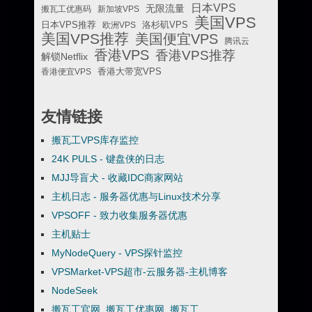
日本VPS
无限流量
搬瓦工优惠码
新加坡VPS
美国VPS
日本VPS推荐
欧洲VPS
洛杉矶VPS
美国VPS推荐
美国便宜VPS
腾讯云
香港VPS
香港VPS推荐
解锁Netflix
香港便宜VPS
香港大带宽VPS
友情链接
搬瓦工VPS库存监控
24K PULS - 键盘侠的日志
MJJ导盲犬 - 收藏IDC商家网站
主机日志 - 服务器优惠与Linux技术分享
VPSOFF - 致力收集服务器优惠
主机贴士
MyNodeQuery - VPS探针监控
VPSMarket-VPS超市-云服务器-主机博客
NodeSeek
搬瓦工官网_搬瓦工优惠网_搬瓦工