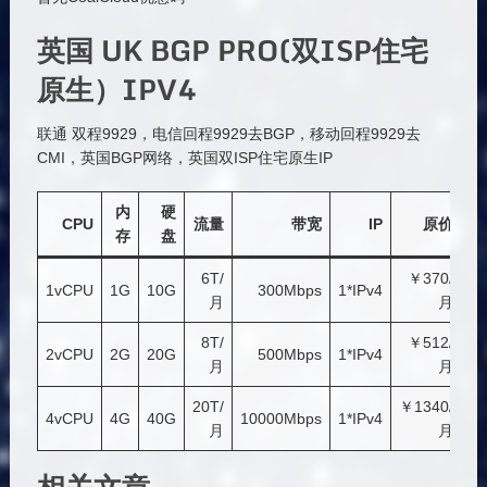
英国 UK BGP PRO(双ISP住宅
原生）IPV4
联通 双程9929，电信回程9929去BGP，移动回程9929去
CMI，英国BGP网络，英国双ISP住宅原生IP
内
硬
链
CPU
流量
带宽
IP
原价
存
盘
接
6T/
￥370/
链
1vCPU
1G
10G
300Mbps
1*IPv4
月
月
接
8T/
￥512/
链
2vCPU
2G
20G
500Mbps
1*IPv4
月
月
接
20T/
￥1340/
链
4vCPU
4G
40G
10000Mbps
1*IPv4
月
月
接
相关文章