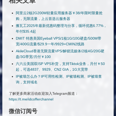
阿里云2核2G200M轻量应用服务器￥38/年限时限量抢
购，无限流量，上云首选云服务器
搬瓦工2025年最新优惠码整理与分享，循环优惠6.77%，
年付$35.4起
DMIT 特惠美国Eyeball VPS/1核1G/10G硬盘/500M带
宽/400G流量/$29.9一年/9929+CMIN2线路
AkileCloud香港无限流量VPS/解锁流媒体/2核4G/20G硬
盘/3G带宽/月付￥100
六六云美国双ISP VPS补货，支持Tiktok业务，月付￥50
起，可选4837、9929、CN2 GIA，1G大宽带
IP被墙怎么办？IP可用性检测、IP被墙检测、IP被墙查
询，支持域名
了解更多商家活动欢迎加入Telegram频道：
https://t.me/idcofferchannel
微信订阅号