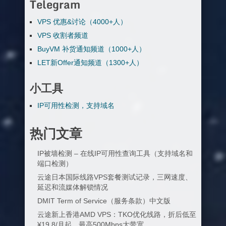
Telegram
VPS 优惠&讨论（4000+人）
VPS 收割者频道
BuyVM 补货通知频道（1000+人）
LET新Offer通知频道（1300+人）
小工具
IP可用性检测，支持域名
热门文章
IP被墙检测 – 在线IP可用性查询工具（支持域名和
端口检测）
云途日本国际线路VPS套餐测试记录，三网速度、
延迟和流媒体解锁情况
DMIT Term of Service（服务条款）中文版
云途新上香港AMD VPS：TKO优化线路，折后低至
¥19.8/月起，最高500Mbps大带宽