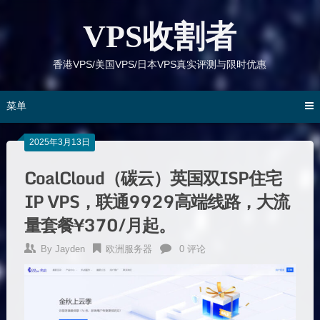
跳
到
VPS收割者
内
容
香港VPS/美国VPS/日本VPS真实评测与限时优惠
菜单
2025年3月13日
CoalCloud（碳云）英国双ISP住宅
IP VPS，联通9929高端线路，大流
量套餐¥370/月起。
By
Jayden
欧洲服务器
0 评论