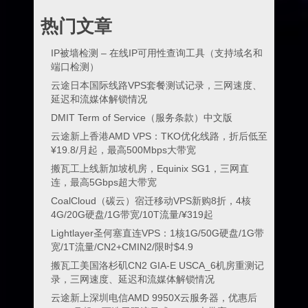
热门文章
IP被墙检测 – 在线IP可用性查询工具（支持域名和
端口检测）
云途日本国际线路VPS套餐测试记录，三网速度、
延迟和流媒体解锁情况
DMIT Term of Service（服务条款）中文版
云途新上香港AMD VPS：TKO优化线路，折后低至
¥19.8/月起，最高500Mbps大带宽
搬瓦工上线新加坡机房，Equinix SG1，三网直
连，最高5Gbps超大带宽
CoalCloud（碳云）宿迁移动VPS新购8折，4核
4G/20G硬盘/1G带宽/10T流量/¥319起
Lightlayer圣何塞直连VPS：1核1G/50G硬盘/1G带
宽/1T流量/CN2+CMIN2/限时$4.9
搬瓦工美国洛杉矶CN2 GIA-E USCA_6机房重测记
录，三网速度、延迟和流媒体解锁情况
云途新上深圳电信AMD 9950X云服务器，优惠后