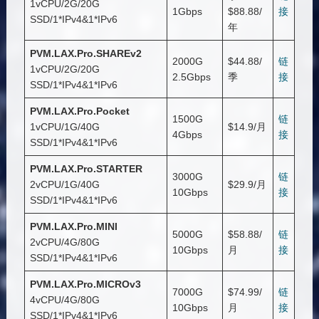
1vCPU/2G/20G
1Gbps
$88.88/
接
SSD/1*IPv4&1*IPv6
年
PVM.LAX.Pro.SHAREv2
2000G
$44.88/
链
1vCPU/2G/20G
2.5Gbps
季
接
SSD/1*IPv4&1*IPv6
PVM.LAX.Pro.Pocket
1500G
链
1vCPU/1G/40G
$14.9/月
4Gbps
接
SSD/1*IPv4&1*IPv6
PVM.LAX.Pro.STARTER
3000G
链
2vCPU/1G/40G
$29.9/月
10Gbps
接
SSD/1*IPv4&1*IPv6
PVM.LAX.Pro.MINI
5000G
$58.88/
链
2vCPU/4G/80G
10Gbps
月
接
SSD/1*IPv4&1*IPv6
PVM.LAX.Pro.MICROv3
7000G
$74.99/
链
4vCPU/4G/80G
10Gbps
月
接
SSD/1*IPv4&1*IPv6