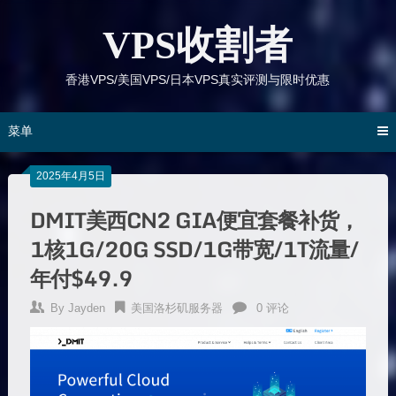
跳
到
VPS收割者
内
容
香港VPS/美国VPS/日本VPS真实评测与限时优惠
菜单
2025年4月5日
DMIT美西CN2 GIA便宜套餐补货，
1核1G/20G SSD/1G带宽/1T流量/
年付$49.9
By
Jayden
美国洛杉矶服务器
0 评论