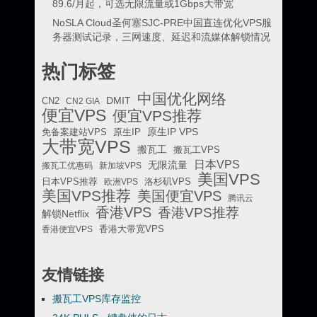
89.6/月起，可选无限流量或1Gbps大带宽
NoSLA Cloud圣何塞SJC-PRE中国直连优化VPS服
务器测试记录，三网速度、延迟和流媒体解锁情况
热门标签
中国优化网络
DMIT
CN2
CN2 GIA
便宜VPS
便宜VPS推荐
原生IP VPS
免备案建站VPS
原生IP
大带宽VPS
搬瓦工
搬瓦工VPS
日本VPS
无限流量
搬瓦工优惠码
新加坡VPS
美国VPS
日本VPS推荐
欧洲VPS
洛杉矶VPS
美国VPS推荐
美国便宜VPS
腾讯云
香港VPS
香港VPS推荐
解锁Netflix
香港便宜VPS
香港大带宽VPS
友情链接
搬瓦工VPS库存监控