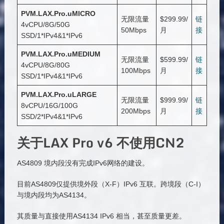
PVM.LAX.Pro.uMICRO
无限流量
$299.99/
链
4vCPU/8G/50G
50Mbps
月
接
SSD/1*IPv4&1*IPv6
PVM.LAX.Pro.uMEDIUM
无限流量
$599.99/
链
4vCPU/8G/80G
100Mbps
月
接
SSD/1*IPv4&1*IPv6
PVM.LAX.Pro.uLARGE
无限流量
$999.99/
链
8vCPU/16G/100G
200Mbps
月
接
SSD/2*IPv4&1*IPv6
关于LAX Pro v6 不使用CN2
AS4809 境内段没有完成IPv6网络的建设。
目前AS4809仅提供境外段（X-F）IPv6 互联。跨境段（C-I）
与境内段均为AS4134。
其质量与直接使用AS4134 IPv6 相当，甚至质量更差。