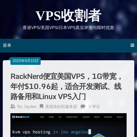
跳
到
VPS收割者
内
容
香港VPS/美国VPS/日本VPS真实评测与限时优惠
菜单
2025年9月10日
RackNerd便宜美国VPS，1G带宽，
年付$10.96起，适合开发测试、线
路备用和Linux VPS入门
By
Jayden
美国洛杉矶服务器
0 评论