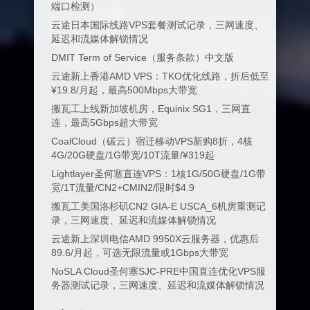
端口检测）
云途日本国际线路VPS套餐测试记录，三网速度、
延迟和流媒体解锁情况
DMIT Term of Service（服务条款）中文版
云途新上香港AMD VPS：TKO优化线路，折后低至
¥19.8/月起，最高500Mbps大带宽
搬瓦工上线新加坡机房，Equinix SG1，三网直
连，最高5Gbps超大带宽
CoalCloud（碳云）宿迁移动VPS新购8折，4核
4G/20G硬盘/1G带宽/10T流量/¥319起
Lightlayer圣何塞直连VPS：1核1G/50G硬盘/1G带
宽/1T流量/CN2+CMIN2/限时$4.9
搬瓦工美国洛杉矶CN2 GIA-E USCA_6机房重测记
录，三网速度、延迟和流媒体解锁情况
云途新上深圳电信AMD 9950X云服务器，优惠后
89.6/月起，可选无限流量或1Gbps大带宽
NoSLA Cloud圣何塞SJC-PRE中国直连优化VPS服
务器测试记录，三网速度、延迟和流媒体解锁情况