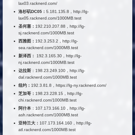
lax03.racknerd.com/
洛杉矶DC05：
5.181.135.8，http://lg-
lax05.racknerd.com/1000MB.test
圣何塞：
192.210.207.88，http://lg-
sj.racknerd.com/1000MB.test
西雅图：
192.3.253.2，http://lg-
sea.racknerd.com/1000MB.test
新泽西：
192.3.165.30，http://lg-
nj.racknerd.com/1000MB.test
达拉斯
：198.23.249.100，http://lg-
dal.racknerd.com/1000MB.test
纽约：
192.3.81.8，https://lg-ny.racknerd.com/
芝加哥：
198.23.228.15，http://lg-
chi.racknerd.com/1000MB.test
阿什本
：107.173.166.10，http://lg-
ash.racknerd.com/1000MB.test
亚特兰大：
107.173.164.160，http://lg-
atl.racknerd.com/1000MB.test