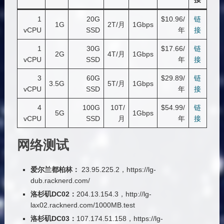
1
20G
$10.96/
链
1G
2T/月
1Gbps
vCPU
SSD
年
接
1
30G
$17.66/
链
2G
4T/月
1Gbps
vCPU
SSD
年
接
3
60G
$29.89/
链
3.5G
5T/月
1Gbps
vCPU
SSD
年
接
4
100G
10T/
$54.99/
链
5G
1Gbps
vCPU
SSD
月
年
接
网络测试
爱尔兰都柏林：
23.95.225.2，https://lg-
dub.racknerd.com/
洛杉矶DC02：
204.13.154.3，http://lg-
lax02.racknerd.com/1000MB.test
洛杉矶DC03：
107.174.51.158，https://lg-