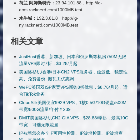
荷兰.阿姆斯特丹：
23.94.101.88，http://lg-
ams.racknerd.com/1000MB.test
水牛城：
192.3.81.8，http://lg-
ny.racknerd.com/1000MB.test
相关文章
JustHost香港、新加坡、日本和俄罗斯等机房750M无限
流量VPS限时7折，$3.28/月起
美国洛杉矶/香港/日本CN2 VPS服务器，延迟低、稳定性
高、免费备份_搬瓦工优惠网
WePC英国双ISP家宽VPS新购8折优惠，$8.76/月起，适
合TikTok业务
CloudSilk美国便宜9929 VPS，1核0.5G/10G硬盘/500M
带宽/500G流量/年付￥239
DMIT美国洛杉矶CN2 GIA VPS，$28.88/季起，最高10G
带宽，可选无限流量
IP被墙怎么办？IP可用性检测、IP被墙检测、IP被墙查