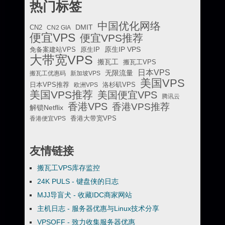
热门标签
中国优化网络
DMIT
CN2
CN2 GIA
便宜VPS
便宜VPS推荐
原生IP VPS
免备案建站VPS
原生IP
大带宽VPS
搬瓦工
搬瓦工VPS
日本VPS
无限流量
搬瓦工优惠码
新加坡VPS
美国VPS
日本VPS推荐
欧洲VPS
洛杉矶VPS
美国VPS推荐
美国便宜VPS
腾讯云
香港VPS
香港VPS推荐
解锁Netflix
香港便宜VPS
香港大带宽VPS
友情链接
搬瓦工VPS库存监控
24K PULS - 键盘侠的日志
MJJ导盲犬 - 收藏IDC商家网站
主机日志 - 服务器优惠与Linux技术分享
VPSOFF - 致力收集服务器优惠