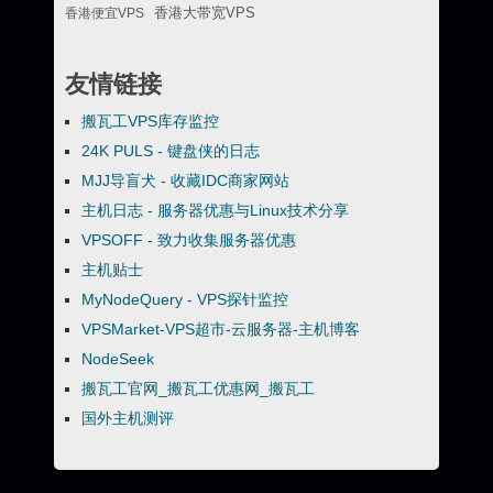
香港便宜VPS
香港大带宽VPS
友情链接
搬瓦工VPS库存监控
24K PULS - 键盘侠的日志
MJJ导盲犬 - 收藏IDC商家网站
主机日志 - 服务器优惠与Linux技术分享
VPSOFF - 致力收集服务器优惠
主机贴士
MyNodeQuery - VPS探针监控
VPSMarket-VPS超市-云服务器-主机博客
NodeSeek
搬瓦工官网_搬瓦工优惠网_搬瓦工
国外主机测评