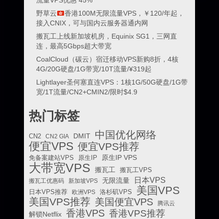
流量VPS优惠 45%
野草云
香港100M无限流量VPS，￥120/年起，
接入CNIX，可与国内云服务器通内网
搬瓦工上线新加坡机房，Equinix SG1，三网直
连，最高5Gbps超大带宽
CoalCloud（碳云）宿迁移动VPS新购8折，4核
4G/20G硬盘/1G带宽/10T流量/¥319起
Lightlayer圣何塞直连VPS：1核1G/50G硬盘/1G带
宽/1T流量/CN2+CMIN2/限时$4.9
热门标签
中国优化网络
DMIT
CN2
CN2 GIA
便宜VPS
便宜VPS推荐
原生IP VPS
免备案建站VPS
原生IP
大带宽VPS
搬瓦工
搬瓦工VPS
日本VPS
无限流量
搬瓦工优惠码
新加坡VPS
美国VPS
日本VPS推荐
欧洲VPS
洛杉矶VPS
美国VPS推荐
美国便宜VPS
腾讯云
香港VPS
香港VPS推荐
解锁Netflix