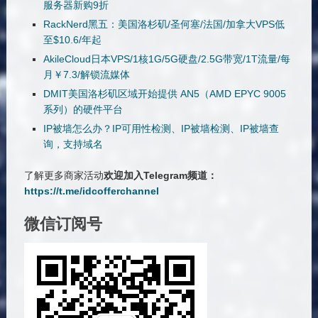
服务器新购9折
RackNerd黑五：美国洛杉矶/圣何塞/法国/加拿大VPS低
至$10.6/年起
AkileCloud日本VPS/1核1G/5G硬盘/2.5G带宽/1T流量/每
月￥7.3/解锁流媒体
DMIT美国洛杉矶区域开始提供 AN5（AMD EPYC 9005
系列）的硬件平台
IP被墙怎么办？IP可用性检测、IP被墙检测、IP被墙查
询，支持域名
了解更多商家活动
欢迎加入Telegram频道：
https://t.me/idcofferchannel
微信订阅号