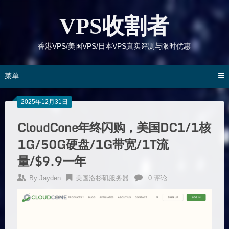
跳
到
VPS收割者
内
容
香港VPS/美国VPS/日本VPS真实评测与限时优惠
菜单
2025年12月31日
CloudCone年终闪购，美国DC1/1核
1G/50G硬盘/1G带宽/1T流
量/$9.9一年
By
Jayden
美国洛杉矶服务器
0 评论