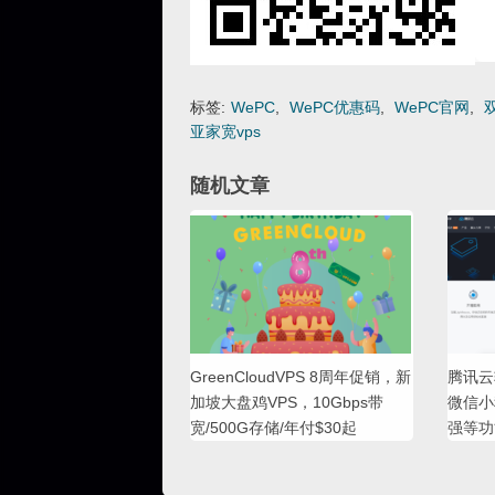
标签:
WePC
,
WePC优惠码
,
WePC官网
,
双
亚家宽vps
随机文章
GreenCloudVPS 8周年促销，新
腾讯云
加坡大盘鸡VPS，10Gbps带
微信小
宽/500G存储/年付$30起
强等功