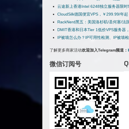
云途新上香港Intel 6248独立服务器限
CloudSilk德国便宜VPS，￥299.99/年
RackNerd黑五：美国洛杉矶/圣何塞/法国
DMIT香港和日本Tier 1低价VPS服务
IP被墙怎么办？IP可用性检测、IP被墙
了解更多商家活动
欢迎加入Telegram频道：
微信订阅号