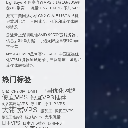
Lightlayer圣何塞直连VPS：1核1G/50G硬
盘/1G带宽/1T流量/CN2+CMIN2/限时$4.9
搬瓦工美国洛杉矶CN2 GIA-E USCA_6机
房重测记录，三网速度、延迟和流媒体解
锁情况
云途新上深圳电信AMD 9950X云服务器，
优惠后89.6/月起，可选无限流量或1Gbps
大带宽
NoSLA Cloud圣何塞SJC-PRE中国直连优
化VPS服务器测试记录，三网速度、延迟和
流媒体解锁情况
热门标签
中国优化网络
DMIT
CN2
CN2 GIA
便宜VPS
便宜VPS推荐
原生IP VPS
免备案建站VPS
原生IP
大带宽VPS
搬瓦工
搬瓦工VPS
无限流量
搬瓦工优惠码
新加坡VPS
日本VPS
日本VPS推荐
欧洲VPS