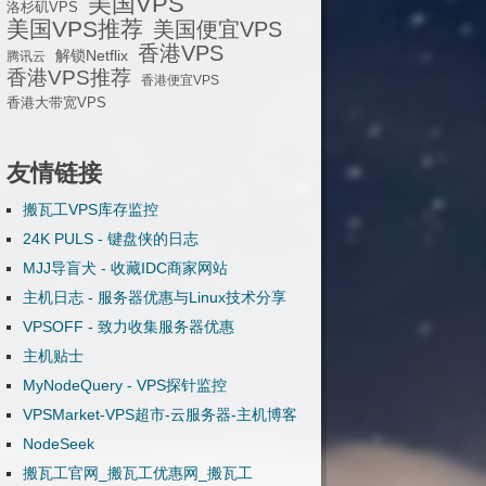
美国VPS
洛杉矶VPS
美国VPS推荐
美国便宜VPS
香港VPS
解锁Netflix
腾讯云
香港VPS推荐
香港便宜VPS
香港大带宽VPS
友情链接
搬瓦工VPS库存监控
24K PULS - 键盘侠的日志
MJJ导盲犬 - 收藏IDC商家网站
主机日志 - 服务器优惠与Linux技术分享
VPSOFF - 致力收集服务器优惠
主机贴士
MyNodeQuery - VPS探针监控
VPSMarket-VPS超市-云服务器-主机博客
NodeSeek
搬瓦工官网_搬瓦工优惠网_搬瓦工