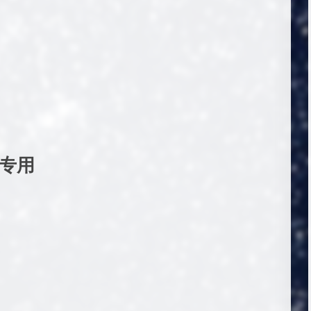
K专用
）