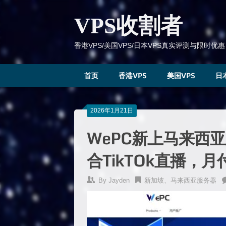
跳
到
VPS收割者
内
容
香港VPS/美国VPS/日本VPS真实评测与限时优惠
首页
香港VPS
美国VPS
日
2026年1月21日
WePC新上马来西亚原
合TikTOk直播，月付
By
Jayden
新加坡、马来西亚服务器