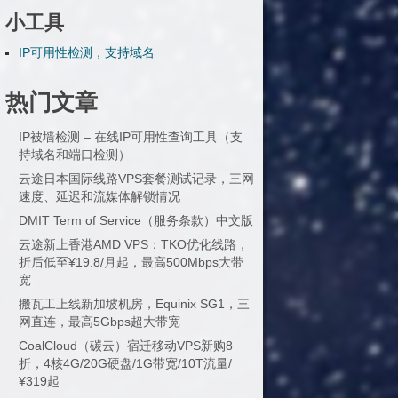
小工具
IP可用性检测，支持域名
热门文章
IP被墙检测 – 在线IP可用性查询工具（支
持域名和端口检测）
云途日本国际线路VPS套餐测试记录，三网
速度、延迟和流媒体解锁情况
DMIT Term of Service（服务条款）中文版
云途新上香港AMD VPS：TKO优化线路，
折后低至¥19.8/月起，最高500Mbps大带
宽
搬瓦工上线新加坡机房，Equinix SG1，三
网直连，最高5Gbps超大带宽
CoalCloud（碳云）宿迁移动VPS新购8
折，4核4G/20G硬盘/1G带宽/10T流量/
¥319起