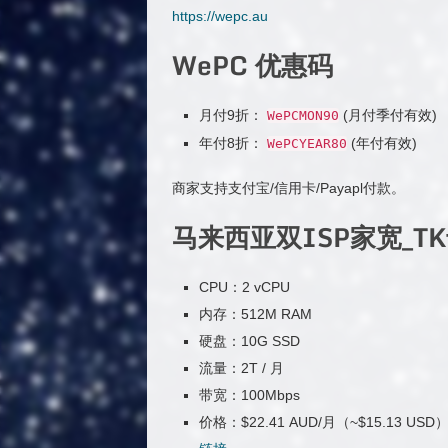
https://wepc.au
WePC 优惠码
月付9折：
(月付季付有效)
WePCMON90
年付8折：
(年付有效)
WePCYEAR80
商家支持支付宝/信用卡/Payapl付款。
马来西亚双ISP家宽_T
CPU：2 vCPU
内存：512M RAM
硬盘：10G SSD
流量：2T / 月
带宽：100Mbps
价格：$22.41 AUD/月（~$15.13 USD