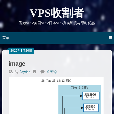
跳
到
VPS收割者
内
容
香港VPS/美国VPS/日本VPS真实评测与限时优惠
菜单
2026年1月26日
image
By
Jayden
0 评论