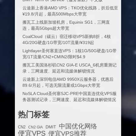
云途新上香港AMD VPS：TKO优化线路，折后低至
¥19.8/月起，最高500Mbps大带宽
搬瓦工上线新加坡机房，Equinix SG1，三网直
连，最高5Gbps超大带宽
CoalCloud（碳云）宿迁移动VPS新购8折，4核
4G/20G硬盘/1G带宽/10T流量/¥319起
Lightlayer圣何塞直连VPS：1核1G/50G硬盘/1G带
宽/1T流量/CN2+CMIN2/限时$4.9
搬瓦工美国洛杉矶CN2 GIA-E USCA_6机房重测记
录，三网速度、延迟和流媒体解锁情况
云途新上深圳电信AMD 9950X云服务器，优惠后
89.6/月起，可选无限流量或1Gbps大带宽
NoSLA Cloud圣何塞SJC-PRE中国直连优化VPS服
务器测试记录，三网速度、延迟和流媒体解锁情况
热门标签
中国优化网络
DMIT
CN2
CN2 GIA
便宜VPS
便宜VPS推荐