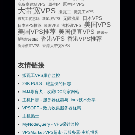
原生IP VPS
免备案建站VPS
原生IP
大带宽VPS
搬瓦工
搬瓦工VPS
日本VPS
无限流量
搬瓦工优惠码
新加坡VPS
美国VPS
日本VPS推荐
欧洲VPS
洛杉矶VPS
美国VPS推荐
美国便宜VPS
腾讯云
香港VPS
香港VPS推荐
解锁Netflix
香港便宜VPS
香港大带宽VPS
友情链接
搬瓦工VPS库存监控
24K PULS - 键盘侠的日志
MJJ导盲犬 - 收藏IDC商家网站
主机日志 - 服务器优惠与Linux技术分享
VPSOFF - 致力收集服务器优惠
主机贴士
MyNodeQuery - VPS探针监控
VPSMarket-VPS超市-云服务器-主机博客