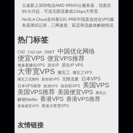
云途新上深圳电信AMD 9950X云服务器，优惠后
89.6/月起，可选无限流量或1Gbps大带宽
NoSLA Cloud圣何塞SJC-PRE中国直连优化VPS服
务器测试记录，三网速度、延迟和流媒体解锁情况
热门标签
中国优化网络
DMIT
CN2
CN2 GIA
便宜VPS
便宜VPS推荐
原生IP VPS
免备案建站VPS
原生IP
大带宽VPS
搬瓦工
搬瓦工VPS
日本VPS
无限流量
搬瓦工优惠码
新加坡VPS
美国VPS
日本VPS推荐
欧洲VPS
洛杉矶VPS
美国VPS推荐
美国便宜VPS
腾讯云
香港VPS
香港VPS推荐
解锁Netflix
香港便宜VPS
香港大带宽VPS
友情链接