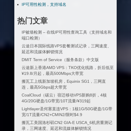
IP可用性检测，支持域名
热门文章
IP被墙检测 – 在线IP可用性查询工具（支持域名和
端口检测）
云途日本国际线路VPS套餐测试记录，三网速度、
延迟和流媒体解锁情况
DMIT Term of Service（服务条款）中文版
云途新上香港AMD VPS：TKO优化线路，折后低至
¥19.8/月起，最高500Mbps大带宽
搬瓦工上线新加坡机房，Equinix SG1，三网直
连，最高5Gbps超大带宽
CoalCloud（碳云）宿迁移动VPS新购8折，4核
4G/20G硬盘/1G带宽/10T流量/¥319起
Lightlayer圣何塞直连VPS：1核1G/50G硬盘/1G带
宽/1T流量/CN2+CMIN2/限时$4.9
搬瓦工美国洛杉矶CN2 GIA-E USCA_6机房重测记
录，三网速度、延迟和流媒体解锁情况