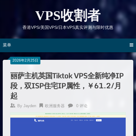
跳
到
VPS收割者
内
容
香港VPS/美国VPS/日本VPS真实评测与限时优惠
菜单
2026年2月25日
丽萨主机英国Tiktok VPS全新纯净IP
段，双ISP住宅IP属性，￥61.2/月
起
By
Jayden
欧洲服务器
0 评论