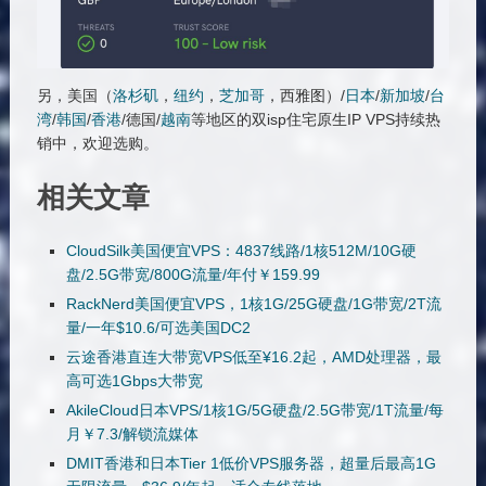
另，美国（
洛杉矶
，
纽约
，
芝加哥
，西雅图）/
日本
/
新加坡
/
台
湾
/
韩国
/
香港
/德国/
越南
等地区的双isp住宅原生IP VPS持续热
销中，欢迎选购。
相关文章
CloudSilk美国便宜VPS：4837线路/1核512M/10G硬
盘/2.5G带宽/800G流量/年付￥159.99
RackNerd美国便宜VPS，1核1G/25G硬盘/1G带宽/2T流
量/一年$10.6/可选美国DC2
云途香港直连大带宽VPS低至¥16.2起，AMD处理器，最
高可选1Gbps大带宽
AkileCloud日本VPS/1核1G/5G硬盘/2.5G带宽/1T流量/每
月￥7.3/解锁流媒体
DMIT香港和日本Tier 1低价VPS服务器，超量后最高1G