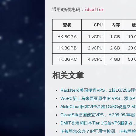
通用9折优惠码：
idcoffer
套餐
CPU
内存
硬
HK.BGP.A
1 vCPU
1 GB
10 
HK.BGP.B
2 vCPU
2 GB
20 
HK.BGP.C
4 vCPU
4 GB
50 
相关文章
RackNerd美国便宜VPS，1核1G/25G硬
WePC新上马来西亚原生IP VPS，双ISP 
AkileCloud日本VPS/1核1G/5G硬盘/
CloudSilk德国便宜VPS，￥299.99/年
DMIT香港和日本Tier 1低价VPS服务
IP被墙怎么办？IP可用性检测、IP被墙