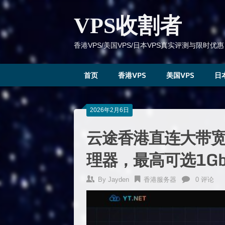
跳
到
VPS收割者
内
容
香港VPS/美国VPS/日本VPS真实评测与限时优惠
首页
香港VPS
美国VPS
日
2026年2月6日
云途香港直连大带宽V
理器，最高可选1Gb
By
Jayden
香港服务器
0 评论