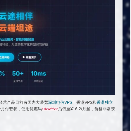
，经营产品目前有国内大带宽
深圳电信VPS
、香港VPS和
香港独立
价月付套餐，使用优惠码
后低至¥16.2/月起，价格非常亲
idcoffer