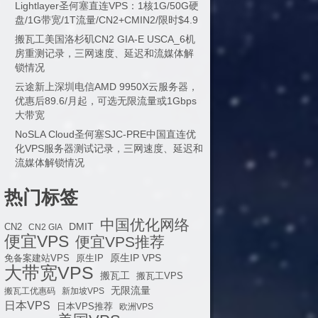
Lightlayer圣何塞直连VPS：1核1G/50G硬
盘/1G带宽/1T流量/CN2+CMIN2/限时$4.9
搬瓦工美国洛杉矶CN2 GIA-E USCA_6机
房重测记录，三网速度、延迟和流媒体解
锁情况
云途新上深圳电信AMD 9950X云服务器，
优惠后89.6/月起，可选无限流量或1Gbps
大带宽
NoSLA Cloud圣何塞SJC-PRE中国直连优
化VPS服务器测试记录，三网速度、延迟和
流媒体解锁情况
热门标签
中国优化网络
DMIT
CN2
CN2 GIA
便宜VPS
便宜VPS推荐
原生IP VPS
免备案建站VPS
原生IP
大带宽VPS
搬瓦工
搬瓦工VPS
无限流量
搬瓦工优惠码
新加坡VPS
日本VPS
日本VPS推荐
欧洲VPS