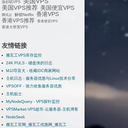
美国VPS
洛杉矶VPS
美国VPS推荐
美国便宜VPS
香港VPS
解锁Netflix
腾讯云
香港VPS推荐
香港便宜VPS
香港大带宽VPS
友情链接
搬瓦工VPS库存监控
24K PULS - 键盘侠的日志
MJJ导盲犬 - 收藏IDC商家网站
主机日志 - 服务器优惠与Linux技术分享
VPSOFF - 致力收集服务器优惠
主机贴士
MyNodeQuery - VPS探针监控
VPSMarket-VPS超市-云服务器-主机博客
NodeSeek
搬瓦工官网_搬瓦工优惠网_搬瓦工