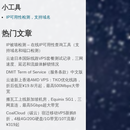
小工具
IP可用性检测，支持域名
热门文章
IP被墙检测 – 在线IP可用性查询工具（支
持域名和端口检测）
云途日本国际线路VPS套餐测试记录，三网
速度、延迟和流媒体解锁情况
DMIT Term of Service（服务条款）中文版
云途新上香港AMD VPS：TKO优化线路，
折后低至¥19.8/月起，最高500Mbps大带
宽
搬瓦工上线新加坡机房，Equinix SG1，三
网直连，最高5Gbps超大带宽
CoalCloud（碳云）宿迁移动VPS新购8
折，4核4G/20G硬盘/1G带宽/10T流量/
¥319起