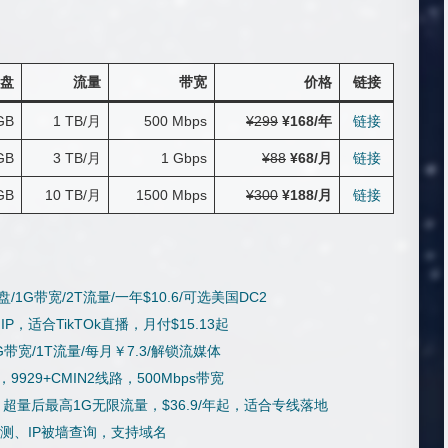
盘
流量
带宽
价格
链接
GB
1 TB/月
500 Mbps
¥299
¥168/年
链接
GB
3 TB/月
1 Gbps
¥88
¥68/月
链接
GB
10 TB/月
1500 Mbps
¥300
¥188/月
链接
盘/1G带宽/2T流量/一年$10.6/可选美国DC2
IP，适合TikTOk直播，月付$15.13起
2.5G带宽/1T流量/每月￥7.3/解锁流媒体
起，9929+CMIN2线路，500Mbps带宽
器，超量后最高1G无限流量，$36.9/年起，适合专线落地
检测、IP被墙查询，支持域名