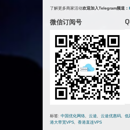
了解更多商家活动
欢迎加入Telegram频道：
微信订阅号
标签:
中国优化网络
,
云途
,
云途优惠码
,
低
港大带宽VPS
,
香港直连VPS