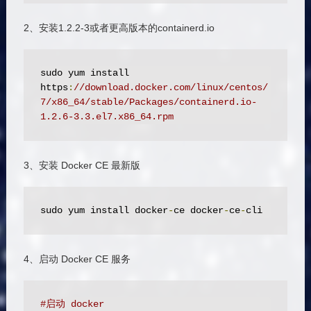
2、安装1.2.2-3或者更高版本的containerd.io
sudo yum install 
https
:
//download.docker.com/linux/centos/
7/x86_64/stable/Packages/containerd.io-
1.2.6-3.3.el7.x86_64.rpm
3、安装 Docker CE 最新版
sudo yum install docker
-
ce docker
-
ce
-
cli
4、启动 Docker CE 服务
#启动 docker