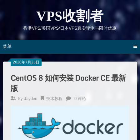
跳
到
VPS收割者
内
容
香港VPS/美国VPS/日本VPS真实评测与限时优惠
菜单
2020年7月23日
CentOS 8 如何安装 Docker CE 最新
版
By
Jayden
技术教程
0 评论