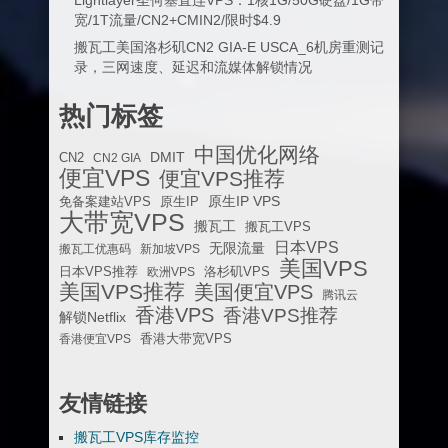
宽/1T流量/CN2+CMIN2/限时$4.9
搬瓦工美国洛杉矶CN2 GIA-E USCA_6机房重测记
录，三网速度、延迟和流媒体解锁情况
热门标签
中国优化网络
DMIT
CN2
CN2 GIA
便宜VPS
便宜VPS推荐
原生IP VPS
免备案建站VPS
原生IP
大带宽VPS
搬瓦工
搬瓦工VPS
日本VPS
无限流量
搬瓦工优惠码
新加坡VPS
美国VPS
日本VPS推荐
欧洲VPS
洛杉矶VPS
美国VPS推荐
美国便宜VPS
腾讯云
香港VPS
香港VPS推荐
解锁Netflix
香港便宜VPS
香港大带宽VPS
友情链接
搬瓦工VPS库存监控