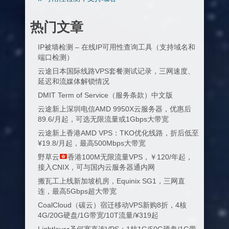
热门文章
IP被墙检测 – 在线IP可用性查询工具（支持域名和
端口检测）
云途日本国际线路VPS套餐测试记录，三网速度、
延迟和流媒体解锁情况
DMIT Term of Service（服务条款）中文版
云途新上深圳电信AMD 9950X云服务器，优惠后
89.6/月起，可选无限流量或1Gbps大带宽
云途新上香港AMD VPS：TKO优化线路，折后低至
¥19.8/月起，最高500Mbps大带宽
野草云
香港100M无限流量VPS，￥120/年起，
接入CNIX，可与国内云服务器通内网
搬瓦工上线新加坡机房，Equinix SG1，三网直
连，最高5Gbps超大带宽
CoalCloud（碳云）宿迁移动VPS新购8折，4核
4G/20G硬盘/1G带宽/10T流量/¥319起
Lightlayer圣何塞直连VPS：1核1G/50G硬盘/1G带