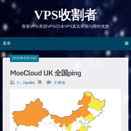
跳
到
VPS收割者
内
容
香港VPS/美国VPS/日本VPS真实评测与限时优惠
菜单
2020年9月10日
MoeCloud UK 全国ping
By
Jayden
0 评论