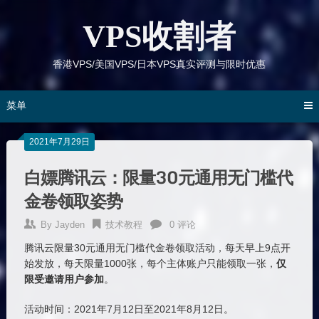
跳
到
VPS收割者
内
容
香港VPS/美国VPS/日本VPS真实评测与限时优惠
菜单
2021年7月29日
白嫖腾讯云：限量30元通用无门槛代
金卷领取姿势
By
Jayden
技术教程
0 评论
腾讯云限量30元通用无门槛代金卷领取活动，每天早上9点开
始发放，每天限量1000张，每个主体账户只能领取一张，
仅
限受邀请用户参加
。
活动时间：2021年7月12日至2021年8月12日。