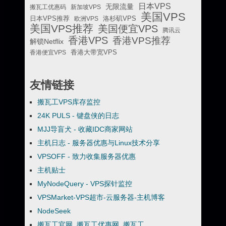
日本VPS
无限流量
搬瓦工优惠码
新加坡VPS
美国VPS
日本VPS推荐
欧洲VPS
洛杉矶VPS
美国VPS推荐
美国便宜VPS
腾讯云
香港VPS
香港VPS推荐
解锁Netflix
香港便宜VPS
香港大带宽VPS
友情链接
搬瓦工VPS库存监控
24K PULS - 键盘侠的日志
MJJ导盲犬 - 收藏IDC商家网站
主机日志 - 服务器优惠与Linux技术分享
VPSOFF - 致力收集服务器优惠
主机贴士
MyNodeQuery - VPS探针监控
VPSMarket-VPS超市-云服务器-主机博客
NodeSeek
搬瓦工官网_搬瓦工优惠网_搬瓦工