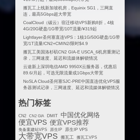
搬瓦工上线新加坡机房，Equinix SG1，三网直
连，最高5Gbps超大带宽
CoalCloud（碳云）宿迁移动VPS新购8折，4核
4G/20G硬盘/1G带宽/10T流量/¥319起
Lightlayer圣何塞直连VPS：1核1G/50G硬盘/1G带
宽/1T流量/CN2+CMIN2/限时$4.9
搬瓦工美国洛杉矶CN2 GIA-E USCA_6机房重测记
录，三网速度、延迟和流媒体解锁情况
云途新上深圳电信AMD 9950X云服务器，优惠后
89.6/月起，可选无限流量或1Gbps大带宽
NoSLA Cloud圣何塞SJC-PRE中国直连优化VPS服
务器测试记录，三网速度、延迟和流媒体解锁情况
热门标签
中国优化网络
DMIT
CN2
CN2 GIA
便宜VPS
便宜VPS推荐
原生IP VPS
免备案建站VPS
原生IP
大带宽VPS
搬瓦工
搬瓦工VPS