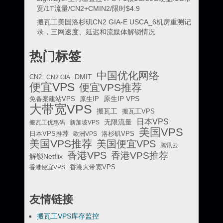
宽/1T流量/CN2+CMIN2/限时$4.9
搬瓦工美国洛杉矶CN2 GIA-E USCA_6机房重测记
录，三网速度、延迟和流媒体解锁情况
热门标签
中国优化网络
DMIT
CN2
CN2 GIA
便宜VPS
便宜VPS推荐
原生IP VPS
免备案建站VPS
原生IP
大带宽VPS
搬瓦工
搬瓦工VPS
日本VPS
无限流量
搬瓦工优惠码
新加坡VPS
美国VPS
日本VPS推荐
欧洲VPS
洛杉矶VPS
美国VPS推荐
美国便宜VPS
腾讯云
香港VPS
香港VPS推荐
解锁Netflix
香港便宜VPS
香港大带宽VPS
友情链接
搬瓦工VPS库存监控