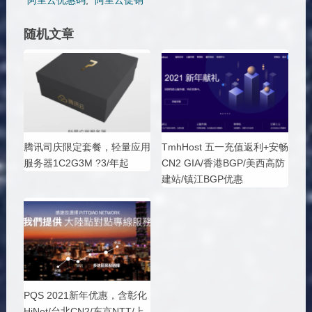
阿里云优惠码
,
阿里云促销
随机文章
腾讯司庆限定套餐，轻量应用
TmhHost 五一充值返利+安畅
服务器1C2G3M ?3/年起
CN2 GIA/香港BGP/美西高防
建站/镇江BGP优惠
PQS 2021新年优惠，含彰化
HiNet/台北CN2/东京NTT/上