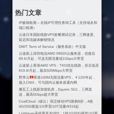
热门文章
IP被墙检测 – 在线IP可用性查询工具（支持域名和
端口检测）
云途日本国际线路VPS套餐测试记录，三网速度、
延迟和流媒体解锁情况
DMIT Term of Service（服务条款）中文版
云途新上深圳电信AMD 9950X云服务器，优惠后
89.6/月起，可选无限流量或1Gbps大带宽
云途新上香港AMD VPS：TKO优化线路，折后低至
¥19.8/月起，最高500Mbps大带宽
野草云
香港100M无限流量VPS，￥120/年起，
接入CNIX，可与国内云服务器通内网
搬瓦工上线新加坡机房，Equinix SG1，三网直
连，最高5Gbps超大带宽
CoalCloud（碳云）宿迁移动VPS新购8折，4核
4G/20G硬盘/1G带宽/10T流量/¥319起
Lightlayer圣何塞直连VPS：1核1G/50G硬盘/1G带