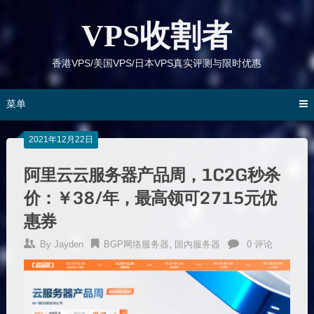
跳
到
VPS收割者
内
容
香港VPS/美国VPS/日本VPS真实评测与限时优惠
菜单
2021年12月22日
阿里云云服务器产品周，1C2G秒杀
价：￥38/年，最高领可2715元优
惠券
By
Jayden
BGP网络服务器
,
国内服务器
0 评论