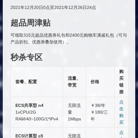
2021年12月20日0点至2021年12月26日24点
超品周津贴
可领取315元超品优惠券礼包和2400元购物车满减礼包（可与
产品折扣、优惠券叠加使用）。
秒杀专区
购
流量、
买
套餐、配置
价格
带宽
链
接
点
ECS共享型 n4
无限流
￥38/年
击
1vCPU/2G
量
￥180/三
购
RAM/40~100G/1*IPv4
1Mbps
年
买
点
ECS计算型 c5
无限流