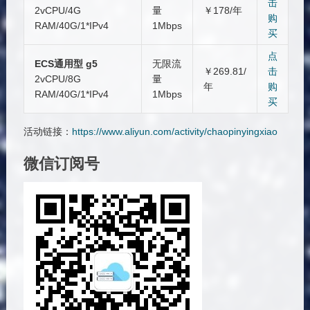
击
2vCPU/4G
量
￥178/年
购
RAM/40G/1*IPv4
1Mbps
买
点
ECS通用型 g5
无限流
￥269.81/
击
2vCPU/8G
量
年
购
RAM/40G/1*IPv4
1Mbps
买
活动链接：
https://www.aliyun.com/activity/chaopinyingxiao
微信订阅号