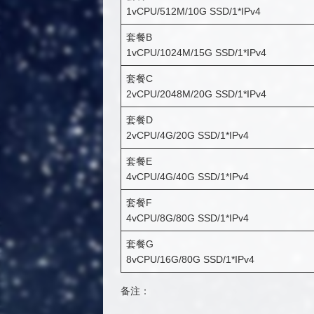
1vCPU/512M/10G SSD/1*IPv4
套餐B
1vCPU/1024M/15G SSD/1*IPv4
套餐C
2vCPU/2048M/20G SSD/1*IPv4
套餐D
2vCPU/4G/20G SSD/1*IPv4
套餐E
4vCPU/4G/40G SSD/1*IPv4
套餐F
4vCPU/8G/80G SSD/1*IPv4
套餐G
8vCPU/16G/80G SSD/1*IPv4
备注：