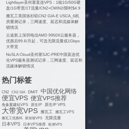
Lightlayer圣何塞直连VPS：1核1G/50G硬
盘/1G带宽/1T流量/CN2+CMIN2/限时$4.9
搬瓦工美国洛杉矶CN2 GIA-E USCA_6机
房重测记录，三网速度、延迟和流媒体解
锁情况
云途新上深圳电信AMD 9950X云服务器，
优惠后89.6/月起，可选无限流量或1Gbps
大带宽
NoSLA Cloud圣何塞SJC-PRE中国直连优
化VPS服务器测试记录，三网速度、延迟和
流媒体解锁情况
热门标签
中国优化网络
DMIT
CN2
CN2 GIA
便宜VPS
便宜VPS推荐
原生IP VPS
免备案建站VPS
原生IP
大带宽VPS
搬瓦工
搬瓦工VPS
无限流量
搬瓦工优惠码
新加坡VPS
日本VPS
日本VPS推荐
欧洲VPS