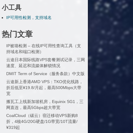
小工具
IP可用性检测，支持域名
热门文章
IP被墙检测 – 在线IP可用性查询工具（支
持域名和端口检测）
云途日本国际线路VPS套餐测试记录，三网
速度、延迟和流媒体解锁情况
DMIT Term of Service（服务条款）中文版
云途新上香港AMD VPS：TKO优化线路，
折后低至¥19.8/月起，最高500Mbps大带
宽
搬瓦工上线新加坡机房，Equinix SG1，三
网直连，最高5Gbps超大带宽
CoalCloud（碳云）宿迁移动VPS新购8
折，4核4G/20G硬盘/1G带宽/10T流量/
¥319起