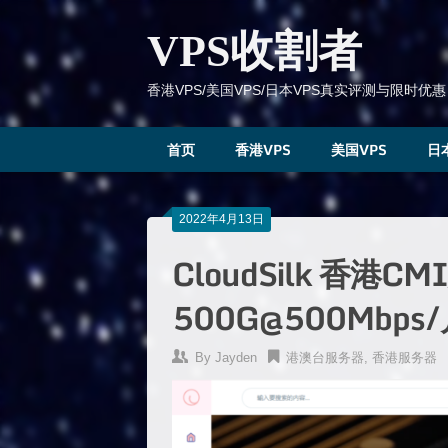
跳
到
VPS收割者
内
容
香港VPS/美国VPS/日本VPS真实评测与限时优惠
首页
香港VPS
美国VPS
日
2022年4月13日
CloudSilk 香港
500G@500Mbps
By
Jayden
港澳台服务器
,
香港服务器