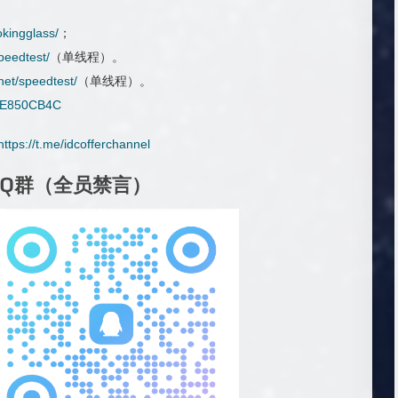
okingglass/
；
speedtest/
（单线程）。
.net/speedtest/
（单线程）。
il/E850CB4C
https://t.me/idcofferchannel
QQ群（全员禁言）