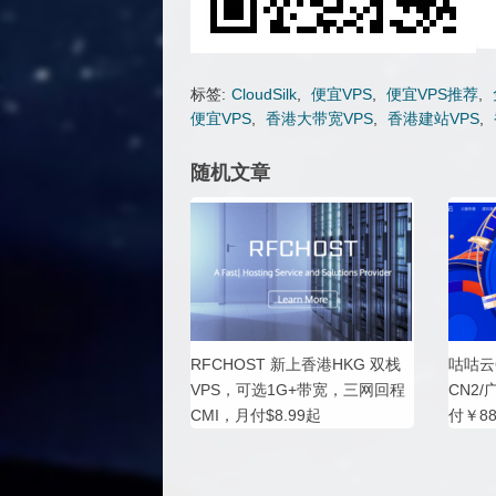
标签:
CloudSilk
,
便宜VPS
,
便宜VPS推荐
,
便宜VPS
,
香港大带宽VPS
,
香港建站VPS
,
随机文章
RFCHOST 新上香港HKG 双栈
咕咕云
VPS，可选1G+带宽，三网回程
CN2/
CMI，月付$8.99起
付￥8