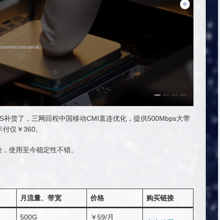
 VPS补货了，三网回程中国移动CMI直连优化，提供500Mbps大带
/年付仅￥360。
快，使用至今稳定性不错。
月流量、带宽
价格
购买链接
500G
￥59/月