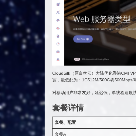
CloudSilk（原白丝云）大陆优化香港CMI
宽，最低配为：1C512M/500G@500Mbps
对移动用户非常友好，延迟低，单线程速度
套餐详情
套餐、配置
套餐A