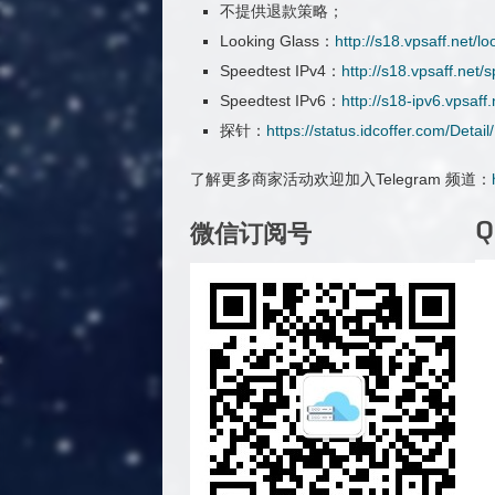
不提供退款策略；
Looking Glass：
http://s18.vpsaff.net/lo
Speedtest IPv4：
http://s18.vpsaff.net/
Speedtest IPv6：
http://s18-ipv6.vpsaff
探针：
https://status.idcoffer.com/Deta
了解更多商家活动欢迎加入Telegram 频道：
微信订阅号