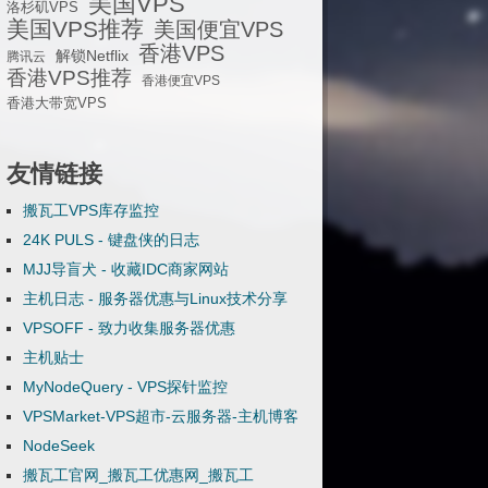
美国VPS
洛杉矶VPS
美国VPS推荐
美国便宜VPS
香港VPS
解锁Netflix
腾讯云
香港VPS推荐
香港便宜VPS
香港大带宽VPS
友情链接
搬瓦工VPS库存监控
24K PULS - 键盘侠的日志
MJJ导盲犬 - 收藏IDC商家网站
主机日志 - 服务器优惠与Linux技术分享
VPSOFF - 致力收集服务器优惠
主机贴士
MyNodeQuery - VPS探针监控
VPSMarket-VPS超市-云服务器-主机博客
NodeSeek
搬瓦工官网_搬瓦工优惠网_搬瓦工