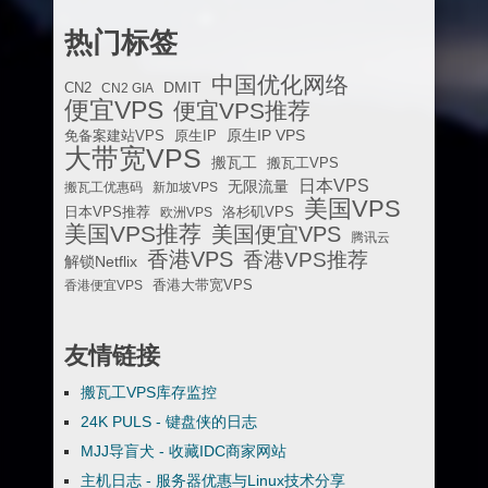
热门标签
中国优化网络
DMIT
CN2
CN2 GIA
便宜VPS
便宜VPS推荐
原生IP VPS
免备案建站VPS
原生IP
大带宽VPS
搬瓦工
搬瓦工VPS
日本VPS
无限流量
搬瓦工优惠码
新加坡VPS
美国VPS
日本VPS推荐
欧洲VPS
洛杉矶VPS
美国VPS推荐
美国便宜VPS
腾讯云
香港VPS
香港VPS推荐
解锁Netflix
香港便宜VPS
香港大带宽VPS
友情链接
搬瓦工VPS库存监控
24K PULS - 键盘侠的日志
MJJ导盲犬 - 收藏IDC商家网站
主机日志 - 服务器优惠与Linux技术分享