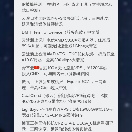
IP被墙检测 – 在线IP可用性查询工具（支持域名和
端口检测）
云途日本国际线路VPS套餐测试记录，三网速度、
延迟和流媒体解锁情况
DMIT Term of Service（服务条款）中文版
云途新上深圳电信AMD 9950X云服务器，优惠后
89.6/月起，可选无限流量或1Gbps大带宽
云途新上香港AMD VPS：TKO优化线路，折后低至
¥19.8/月起，最高500Mbps大带宽
野草云
香港100M无限流量VPS，￥120/年起，
接入CNIX，可与国内云服务器通内网
搬瓦工上线新加坡机房，Equinix SG1，三网直
连，最高5Gbps超大带宽
CoalCloud（碳云）宿迁移动VPS新购8折，4核
4G/20G硬盘/1G带宽/10T流量/¥319起
Lightlayer圣何塞直连VPS：1核1G/50G硬盘/1G带
宽/1T流量/CN2+CMIN2/限时$4.9
搬瓦工美国洛杉矶CN2 GIA-E USCA_6机房重测记
录，三网速度、延迟和流媒体解锁情况