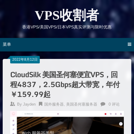
跳
到
VPS收割者
内
容
香港VPS/美国VPS/日本VPS真实评测与限时优惠
菜单
2022年8月12日
CloudSilk 美国圣何塞便宜VPS，回
程4837，2.5Gbps超大带宽，年付
￥159.99起
By
Jayden
国外服务器
,
美国圣何塞服务器
0 评论