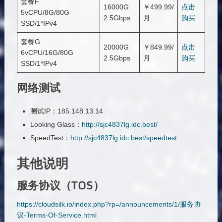
套餐F
16000G
￥499.99/
点击
5vCPU/8G/80G
2.5Gbps
月
购买
SSD/1*IPv4
套餐G
20000G
￥849.99/
点击
6vCPU/16G/80G
2.5Gbps
月
购买
SSD/1*IPv4
网络测试
测试IP：185.148.13.14
Looking Glass：
http://sjc4837lg.idc.best/
SpeedTest：
http://sjc4837lg.idc.best/speedtest
其他说明
服务协议（TOS）
https://cloudsilk.io/index.php?rp=/announcements/1/服务协
议-Terms-Of-Service.html