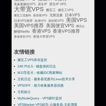
原生IP VPS
免备案建站VPS
原生IP
大带宽VPS
搬瓦工
搬瓦工VPS
日本VPS
无限流量
搬瓦工优惠码
新加坡VPS
美国VPS
日本VPS推荐
欧洲VPS
洛杉矶VPS
美国VPS推荐
美国便宜VPS
腾讯云
香港VPS
香港VPS推荐
解锁Netflix
香港便宜VPS
香港大带宽VPS
友情链接
搬瓦工VPS库存监控
24K PULS - 键盘侠的日志
MJJ导盲犬 - 收藏IDC商家网站
主机日志 - 服务器优惠与Linux技术分享
VPSOFF - 致力收集服务器优惠
主机贴士
MyNodeQuery - VPS探针监控
VPSMarket-VPS超市-云服务器-主机博客