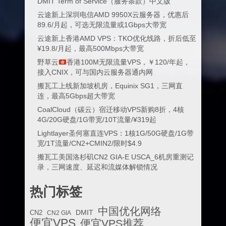
DMIT Term of Service（服务条款）中文版
云途新上深圳电信AMD 9950X云服务器，优惠后
89.6/月起，可选无限流量或1Gbps大带宽
云途新上香港AMD VPS：TKO优化线路，折后低至
¥19.8/月起，最高500Mbps大带宽
野草云
香港100M无限流量VPS，￥120/年起，
接入CNIX，可与国内云服务器通内网
搬瓦工上线新加坡机房，Equinix SG1，三网直
连，最高5Gbps超大带宽
CoalCloud（碳云）宿迁移动VPS新购8折，4核
4G/20G硬盘/1G带宽/10T流量/¥319起
Lightlayer圣何塞直连VPS：1核1G/50G硬盘/1G带
宽/1T流量/CN2+CMIN2/限时$4.9
搬瓦工美国洛杉矶CN2 GIA-E USCA_6机房重测记
录，三网速度、延迟和流媒体解锁情况
热门标签
中国优化网络
DMIT
CN2
CN2 GIA
便宜VPS
便宜VPS推荐