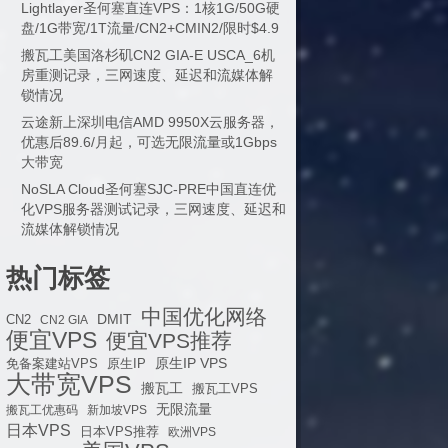
Lightlayer圣何塞直连VPS：1核1G/50G硬
盘/1G带宽/1T流量/CN2+CMIN2/限时$4.9
搬瓦工美国洛杉矶CN2 GIA-E USCA_6机
房重测记录，三网速度、延迟和流媒体解
锁情况
云途新上深圳电信AMD 9950X云服务器，
优惠后89.6/月起，可选无限流量或1Gbps
大带宽
NoSLA Cloud圣何塞SJC-PRE中国直连优
化VPS服务器测试记录，三网速度、延迟和
流媒体解锁情况
热门标签
中国优化网络
DMIT
CN2
CN2 GIA
便宜VPS
便宜VPS推荐
原生IP VPS
免备案建站VPS
原生IP
大带宽VPS
搬瓦工
搬瓦工VPS
无限流量
搬瓦工优惠码
新加坡VPS
日本VPS
日本VPS推荐
欧洲VPS