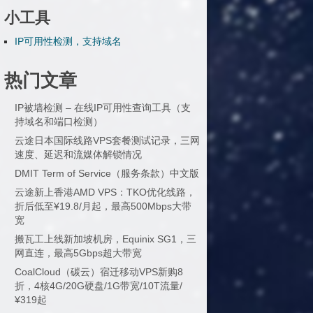
小工具
IP可用性检测，支持域名
热门文章
IP被墙检测 – 在线IP可用性查询工具（支
持域名和端口检测）
云途日本国际线路VPS套餐测试记录，三网
速度、延迟和流媒体解锁情况
DMIT Term of Service（服务条款）中文版
云途新上香港AMD VPS：TKO优化线路，
折后低至¥19.8/月起，最高500Mbps大带
宽
搬瓦工上线新加坡机房，Equinix SG1，三
网直连，最高5Gbps超大带宽
CoalCloud（碳云）宿迁移动VPS新购8
折，4核4G/20G硬盘/1G带宽/10T流量/
¥319起