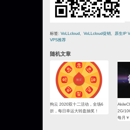
标签:
VoLLcloud
,
VoLLcloud促销
,
原生IP 
VPS推荐
随机文章
狗云 2020双十二活动，全场6
Akil
折，每日幸运大转盘抽奖！
2G/1
每月￥