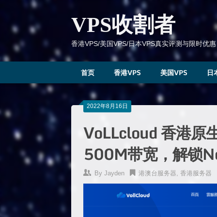
跳
到
VPS收割者
内
容
香港VPS/美国VPS/日本VPS真实评测与限时优惠
首页
香港VPS
美国VPS
日
2022年8月16日
VoLLcloud 香港
500M带宽，解锁Netf
By
Jayden
港澳台服务器
,
香港服务器