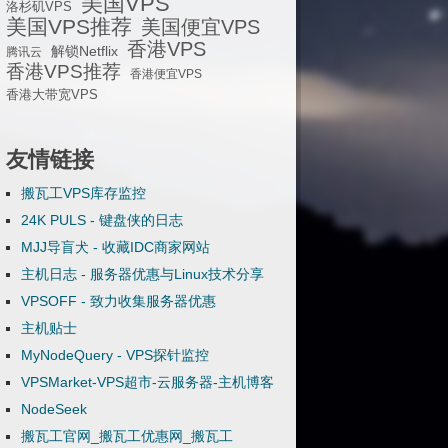
美国VPS
洛杉矶VPS
美国VPS推荐
美国便宜VPS
香港VPS
解锁Netflix
腾讯云
香港VPS推荐
香港便宜VPS
香港大带宽VPS
友情链接
搬瓦工VPS库存监控
24K PULS - 键盘侠的日志
MJJ导盲犬 - 收藏IDC商家网站
主机日志 - 服务器优惠与Linux技术分享
VPSOFF - 致力收集服务器优惠
主机贴士
MyNodeQuery - VPS探针监控
VPSMarket-VPS超市-云服务器-主机博客
NodeSeek
搬瓦工官网_搬瓦工优惠网_搬瓦工