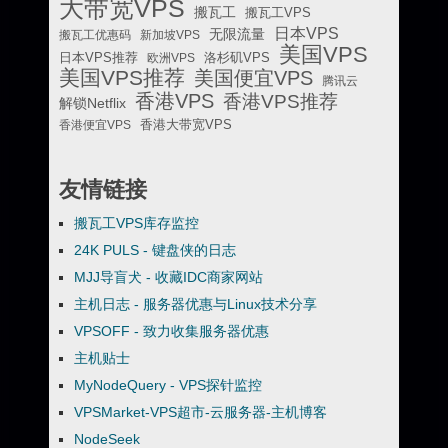
大带宽VPS
搬瓦工
搬瓦工VPS
日本VPS
无限流量
搬瓦工优惠码
新加坡VPS
美国VPS
日本VPS推荐
欧洲VPS
洛杉矶VPS
美国VPS推荐
美国便宜VPS
腾讯云
香港VPS
香港VPS推荐
解锁Netflix
香港便宜VPS
香港大带宽VPS
友情链接
搬瓦工VPS库存监控
24K PULS - 键盘侠的日志
MJJ导盲犬 - 收藏IDC商家网站
主机日志 - 服务器优惠与Linux技术分享
VPSOFF - 致力收集服务器优惠
主机贴士
MyNodeQuery - VPS探针监控
VPSMarket-VPS超市-云服务器-主机博客
NodeSeek