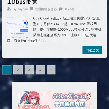
1Gbps带宽
By
Jayden
联通网络服务器
0 评论
CoalCloud（碳云）新上湖北联通VPS（流量
型），月付￥¥142.2起，IPv4+IPv6双栈网
络，提供了500~1000Mbps带宽可选，宿主机
采用志强铂金系列CPU，上联100G超大端
口。有兴趣的小伙伴关注。
阅读全文
文
1
2
3
4
章
分
页