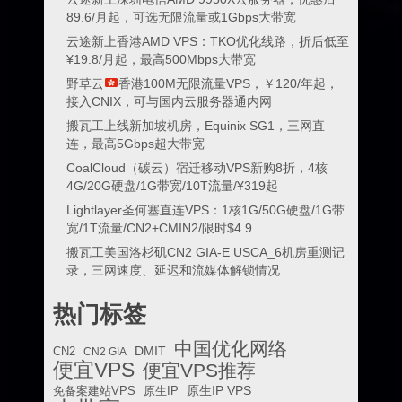
89.6/月起，可选无限流量或1Gbps大带宽
云途新上香港AMD VPS：TKO优化线路，折后低至
¥19.8/月起，最高500Mbps大带宽
野草云
香港100M无限流量VPS，￥120/年起，
接入CNIX，可与国内云服务器通内网
搬瓦工上线新加坡机房，Equinix SG1，三网直
连，最高5Gbps超大带宽
CoalCloud（碳云）宿迁移动VPS新购8折，4核
4G/20G硬盘/1G带宽/10T流量/¥319起
Lightlayer圣何塞直连VPS：1核1G/50G硬盘/1G带
宽/1T流量/CN2+CMIN2/限时$4.9
搬瓦工美国洛杉矶CN2 GIA-E USCA_6机房重测记
录，三网速度、延迟和流媒体解锁情况
热门标签
中国优化网络
DMIT
CN2
CN2 GIA
便宜VPS
便宜VPS推荐
原生IP VPS
免备案建站VPS
原生IP