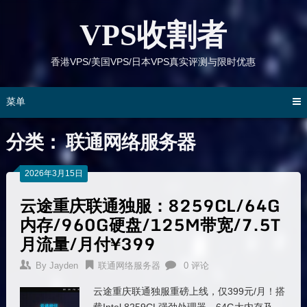
跳
到
VPS收割者
内
容
香港VPS/美国VPS/日本VPS真实评测与限时优惠
菜单
分类：
联通网络服务器
2026年3月15日
云途重庆联通独服：8259CL/64G
内存/960G硬盘/125M带宽/7.5T
月流量/月付¥399
By
Jayden
联通网络服务器
0 评论
云途重庆联通独服重磅上线，仅399元/月！搭