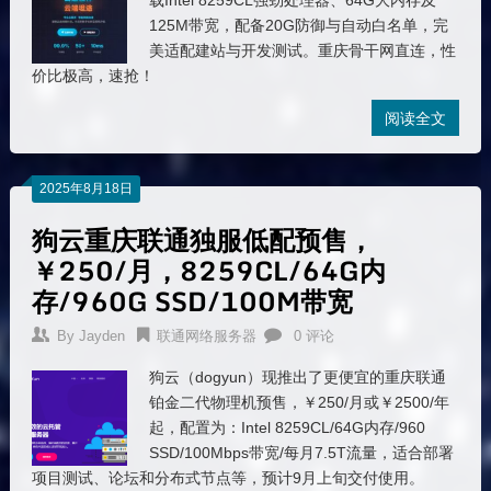
载Intel 8259CL强劲处理器、64G大内存及
125M带宽，配备20G防御与自动白名单，完
美适配建站与开发测试。重庆骨干网直连，性
价比极高，速抢！
阅读全文
2025年8月18日
狗云重庆联通独服低配预售，
￥250/月，8259CL/64G内
存/960G SSD/100M带宽
By
Jayden
联通网络服务器
0 评论
狗云（dogyun）现推出了更便宜的重庆联通
铂金二代物理机预售，￥250/月或￥2500/年
起，配置为：Intel 8259CL/64G内存/960
SSD/100Mbps带宽/每月7.5T流量，适合部署
项目测试、论坛和分布式节点等，预计9月上旬交付使用。