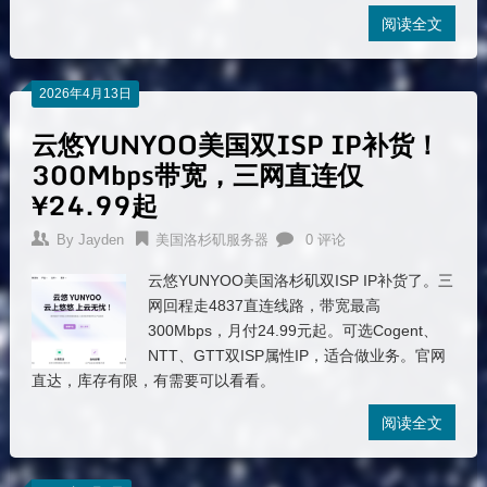
阅读全文
2026年4月13日
云悠YUNYOO美国双ISP IP补货！
300Mbps带宽，三网直连仅
¥24.99起
By
Jayden
美国洛杉矶服务器
0 评论
云悠YUNYOO美国洛杉矶双ISP IP补货了。三
网回程走4837直连线路，带宽最高
300Mbps，月付24.99元起。可选Cogent、
NTT、GTT双ISP属性IP，适合做业务。官网
直达，库存有限，有需要可以看看。
阅读全文