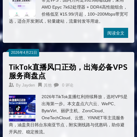
带宽VPS：国内方向走9929高端线路，采用
AMD Epyc 7k62处理器 + DDR4高性能组合，
价格低至 ¥15.99/月起，100~200Mbps带宽可
选，适合开发测试，轻量建站，流量转发等用途。
阅读全文
2026年4月21日
TikTok直播风口正劲，出海必备VPS
服务商盘点
By
Jayden
其他
0 评论
2026年TikTok直播红利持续释放，选对VPS是
出海第一步。本文盘点六六云、WePC、
ByteVirt、丽萨主机、ZoroCloud、
OneTechCloud、云悠、YINNET等主流服务
商，涵盖美日韩台东南亚节点，附实测线路与优惠码，助你避
开风控、稳定推流。