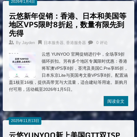
2026年1月4日
云悠新年促销：香港、日本和美国等
地区VPS限时8折起，数量有限先到
先得
By
Jayden
日本服务器
,
香港服务器
0 评论
云悠 YUNYOO 官网促销进行中，全场享9折
循环折扣。另有多个地区专属限时优惠：香港
将军澳VPS享8折，荃湾及美国C.Pre享85折，
日本东京Lite与英国考文垂VPS享8折。配置涵
盖1核至16核，提供高带宽与大流量，适合建站等用途。新购月
付可用，活动截至2026年1月5日。
阅读全文
2025年11月13日
云悠YUNYOO新上美国GTT双ISP