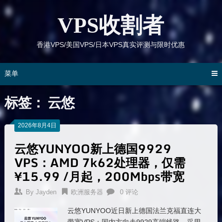
跳
到
VPS收割者
内
容
香港VPS/美国VPS/日本VPS真实评测与限时优惠
菜单
标签：
云悠
2026年8月4日
云悠YUNYOO新上德国9929
VPS：AMD 7k62处理器，仅需
¥15.99 /月起，200Mbps带宽
By
Jayden
欧洲服务器
0 评论
云悠YUNYOO近日新上德国法兰克福直连大