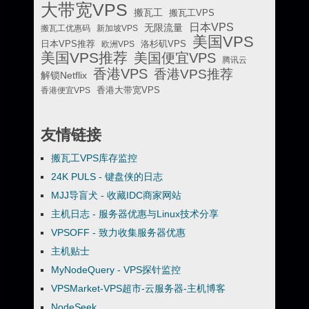
大带宽VPS
搬瓦工
搬瓦工VPS
日本VPS
无限流量
搬瓦工优惠码
新加坡VPS
美国VPS
日本VPS推荐
欧洲VPS
洛杉矶VPS
美国VPS推荐
美国便宜VPS
腾讯云
香港VPS
香港VPS推荐
解锁Netflix
香港便宜VPS
香港大带宽VPS
友情链接
搬瓦工VPS库存监控
24K PULS - 键盘侠的日志
MJJ导盲犬 - 收藏IDC商家网站
主机日志 - 服务器优惠与Linux技术分享
VPSOFF - 致力收集服务器优惠
主机贴士
MyNodeQuery - VPS探针监控
VPSMarket-VPS超市-云服务器-主机博客
NodeSeek