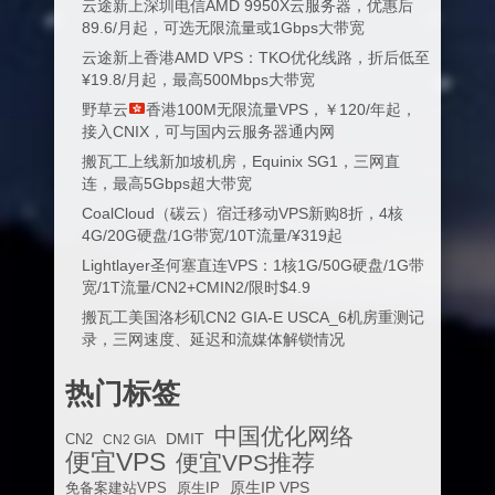
云途新上深圳电信AMD 9950X云服务器，优惠后
89.6/月起，可选无限流量或1Gbps大带宽
云途新上香港AMD VPS：TKO优化线路，折后低至
¥19.8/月起，最高500Mbps大带宽
野草云
香港100M无限流量VPS，￥120/年起，
接入CNIX，可与国内云服务器通内网
搬瓦工上线新加坡机房，Equinix SG1，三网直
连，最高5Gbps超大带宽
CoalCloud（碳云）宿迁移动VPS新购8折，4核
4G/20G硬盘/1G带宽/10T流量/¥319起
Lightlayer圣何塞直连VPS：1核1G/50G硬盘/1G带
宽/1T流量/CN2+CMIN2/限时$4.9
搬瓦工美国洛杉矶CN2 GIA-E USCA_6机房重测记
录，三网速度、延迟和流媒体解锁情况
热门标签
中国优化网络
DMIT
CN2
CN2 GIA
便宜VPS
便宜VPS推荐
原生IP VPS
免备案建站VPS
原生IP