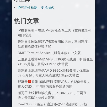
IP可用性检测，支持域名
热门文章
IP被墙检测 – 在线IP可用性查询工具（支持域名和
端口检测）
云途日本国际线路VPS套餐测试记录，三网速度、
延迟和流媒体解锁情况
DMIT Term of Service（服务条款）中文版
云途新上香港AMD VPS：TKO优化线路，折后低至
¥19.8/月起，最高500Mbps大带宽
云途新上深圳电信AMD 9950X云服务器，优惠后
89.6/月起，可选无限流量或1Gbps大带宽
野草云
香港100M无限流量VPS，￥120/年起，
接入CNIX，可与国内云服务器通内网
搬瓦工上线新加坡机房，Equinix SG1，三网直
连，最高5Gbps超大带宽
CoalCloud（碳云）宿迁移动VPS新购8折，4核