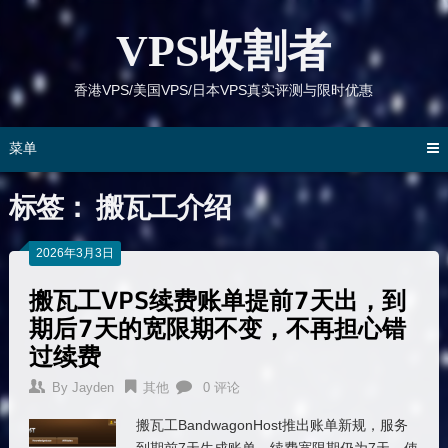
跳
到
VPS收割者
内
容
香港VPS/美国VPS/日本VPS真实评测与限时优惠
菜单
标签：
搬瓦工介绍
2026年3月3日
搬瓦工VPS续费账单提前7天出，到
期后7天的宽限期不变，不再担心错
过续费
By
Jayden
其他
0 评论
搬瓦工BandwagonHost推出账单新规，服务