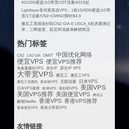
4G/20G硬盘/1G带宽/10T流量/¥319起
Lightlayer圣何塞直连VPS：1核1G/50G硬盘/1G带
宽/1T流量/CN2+CMIN2/限时$4.9
搬瓦工美国洛杉矶CN2 GIA-E USCA_6机房重测记
录，三网速度、延迟和流媒体解锁情况
热门标签
中国优化网络
DMIT
CN2
CN2 GIA
便宜VPS
便宜VPS推荐
原生IP VPS
免备案建站VPS
原生IP
大带宽VPS
搬瓦工
搬瓦工VPS
日本VPS
无限流量
搬瓦工优惠码
新加坡VPS
美国VPS
日本VPS推荐
欧洲VPS
洛杉矶VPS
美国VPS推荐
美国便宜VPS
腾讯云
香港VPS
香港VPS推荐
解锁Netflix
香港便宜VPS
香港大带宽VPS
友情链接