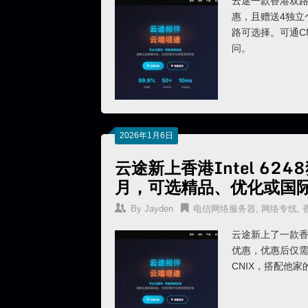
云途一款香港双路In
惠，且赠送4独立
路可选择。可通C
问。
2026年1月6日
云途新上香港Intel 62
月，可选精品、优化或国
By
Jayden
电信网络服务器
,
网络专线
,
云途新上了一款香港 
优惠，优惠后仅需
CNIX，搭配他