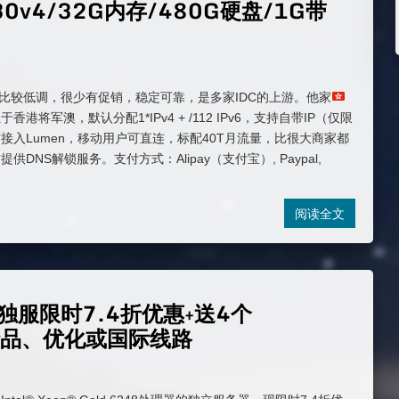
30v4/32G内存/480G硬盘/1G带
twork家比较低调，很少有促销，稳定可靠，是多家IDC的上游。他家
港将军澳，默认分配1*IPv4 + /112 IPv6，支持自带IP（仅限
接入Lumen，移动用户可直连，标配40T月流量，比很大商家都
DNS解锁服务。支付方式：Alipay（支付宝）, Paypal,
阅读全文
48独服限时7.4折优惠+送4个
选精品、优化或国际线路