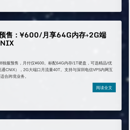
服预售：¥600/月享64G内存+2G端
NIX
6248独服预售，月付仅¥600。标配64G内存/1T硬盘，可选精品/优
通CNIX），2G大端口月流量40T。支持与深圳电信VPS内网互
，适合跨境业务。
阅读全文