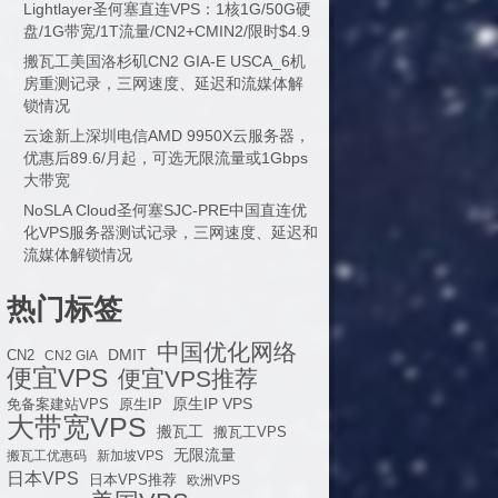
Lightlayer圣何塞直连VPS：1核1G/50G硬
盘/1G带宽/1T流量/CN2+CMIN2/限时$4.9
搬瓦工美国洛杉矶CN2 GIA-E USCA_6机
房重测记录，三网速度、延迟和流媒体解
锁情况
云途新上深圳电信AMD 9950X云服务器，
优惠后89.6/月起，可选无限流量或1Gbps
大带宽
NoSLA Cloud圣何塞SJC-PRE中国直连优
化VPS服务器测试记录，三网速度、延迟和
流媒体解锁情况
热门标签
中国优化网络
DMIT
CN2
CN2 GIA
便宜VPS
便宜VPS推荐
原生IP VPS
免备案建站VPS
原生IP
大带宽VPS
搬瓦工
搬瓦工VPS
无限流量
搬瓦工优惠码
新加坡VPS
日本VPS
日本VPS推荐
欧洲VPS