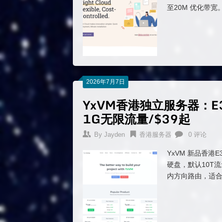
至20M 优化带宽
2026年7月7日
YxVM香港独立服务器：E
1G无限流量/$39起
By
Jayden
香港服务器
0 评论
YxVM 新品香港E
硬盘，默认10T流
内方向路由，适