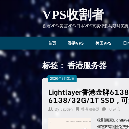
跳
到
VPS收割者
内
容
香港VPS/美国VPS/日本VPS真实评测与限时优惠
首页
香港VPS
美国VPS
日
标签：
香港服务器
2026年7月31日
Lightlayer香港金牌61
6138/32G/1T SSD
By
Jayden
香港服务器
0 评论
收到商家Light
何塞E5独服免费升