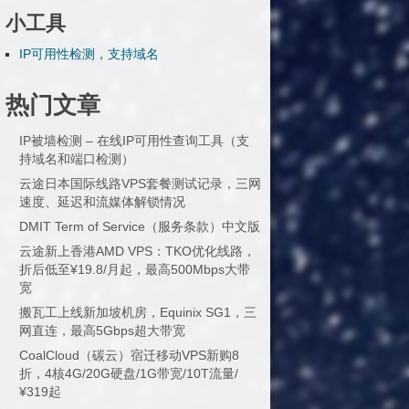
小工具
IP可用性检测，支持域名
热门文章
IP被墙检测 – 在线IP可用性查询工具（支
持域名和端口检测）
云途日本国际线路VPS套餐测试记录，三网
速度、延迟和流媒体解锁情况
DMIT Term of Service（服务条款）中文版
云途新上香港AMD VPS：TKO优化线路，
折后低至¥19.8/月起，最高500Mbps大带
宽
搬瓦工上线新加坡机房，Equinix SG1，三
网直连，最高5Gbps超大带宽
CoalCloud（碳云）宿迁移动VPS新购8
折，4核4G/20G硬盘/1G带宽/10T流量/
¥319起