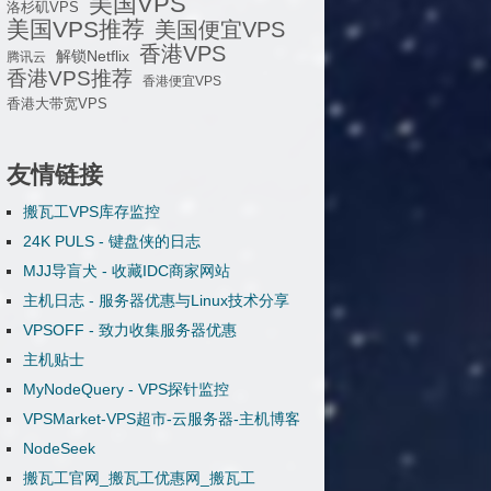
美国VPS
洛杉矶VPS
美国VPS推荐
美国便宜VPS
香港VPS
解锁Netflix
腾讯云
香港VPS推荐
香港便宜VPS
香港大带宽VPS
友情链接
搬瓦工VPS库存监控
24K PULS - 键盘侠的日志
MJJ导盲犬 - 收藏IDC商家网站
主机日志 - 服务器优惠与Linux技术分享
VPSOFF - 致力收集服务器优惠
主机贴士
MyNodeQuery - VPS探针监控
VPSMarket-VPS超市-云服务器-主机博客
NodeSeek
搬瓦工官网_搬瓦工优惠网_搬瓦工