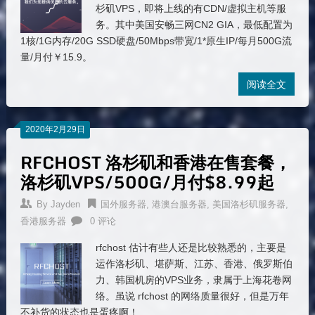
杉矶VPS，即将上线的有CDN/虚拟主机等服
务。其中美国安畅三网CN2 GIA，最低配置为
1核/1G内存/20G SSD硬盘/50Mbps带宽/1*原生IP/每月500G流
量/月付￥15.9。
阅读全文
2020年2月29日
RFCHOST 洛杉矶和香港在售套餐，
洛杉矶VPS/500G/月付$8.99起
By
Jayden
国外服务器
,
港澳台服务器
,
美国洛杉矶服务器
,
香港服务器
0 评论
rfchost 估计有些人还是比较熟悉的，主要是
运作洛杉矶、堪萨斯、江苏、香港、俄罗斯伯
力、韩国机房的VPS业务，隶属于上海花卷网
络。虽说 rfchost 的网络质量很好，但是万年
不补货的状态也是蛋疼啊！