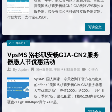
经营一年半。最近官网做了全新升级。目前主
营美国洛杉矶安畅机CN2 GIA线路VPS和独立
服务器。接受香港和洛杉矶独立服务器定制。
付款方式：支付宝&USDT。
阅读全文
2021年4月1日
VpsMS 洛杉矶安畅GIA-CN2服务
器愚人节优惠活动
By
Jayden
国外服务器
,
美国洛杉矶服务器
0 评论
VpsMS 国人商家，今天收到了官方在tg发来
的offer：“美国洛杉矶安畅GIA-CN2服务器愚
人节优惠活动”，充值1000元送200元，月付8
折，季付7折。最低配置：1核/512M内存/15G
硬盘/1T@100Mbps/月付￥63起。
阅读全文