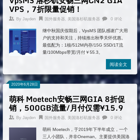
VpsMS 洛杉矶安畅三网CN2 GIA
VPS，7折限量促销！
By
Jayden
国外服务器
,
美国洛杉矶服务器
0 评论
继中秋国庆假期后，VpsMS 团队感谢广大用
户的支持和关注，持续推出秋季关怀优惠。
最低配为：1核/512M内存/15G SSD/1T流
量/100Mbps带宽/月付￥55.3。
阅读全文
2020年6月28日
萌科 Moetech安畅三网GIA 8折促
销，500GB流量/月付仅需¥15.9
By
Jayden
国外服务器
,
美国洛杉矶服务器
0 评论
萌科 Moetech，于2019年下半年成立，一个
三人小团队，并非Oneman。主要提供美国洛