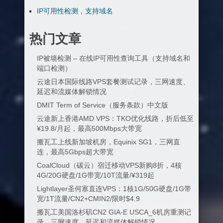
IP可用性检测，支持域名
热门文章
IP被墙检测 – 在线IP可用性查询工具（支持域名和
端口检测）
云途日本国际线路VPS套餐测试记录，三网速度、
延迟和流媒体解锁情况
DMIT Term of Service（服务条款）中文版
云途新上香港AMD VPS：TKO优化线路，折后低至
¥19.8/月起，最高500Mbps大带宽
搬瓦工上线新加坡机房，Equinix SG1，三网直
连，最高5Gbps超大带宽
CoalCloud（碳云）宿迁移动VPS新购8折，4核
4G/20G硬盘/1G带宽/10T流量/¥319起
Lightlayer圣何塞直连VPS：1核1G/50G硬盘/1G带
宽/1T流量/CN2+CMIN2/限时$4.9
搬瓦工美国洛杉矶CN2 GIA-E USCA_6机房重测记
录，三网速度、延迟和流媒体解锁情况