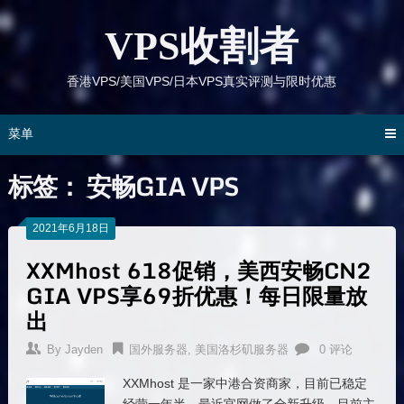
跳
到
VPS收割者
内
容
香港VPS/美国VPS/日本VPS真实评测与限时优惠
菜单
标签：
安畅GIA VPS
2021年6月18日
XXMhost 618促销，美西安畅CN2
GIA VPS享69折优惠！每日限量放
出
By
Jayden
国外服务器
,
美国洛杉矶服务器
0 评论
XXMhost 是一家中港合资商家，目前已稳定