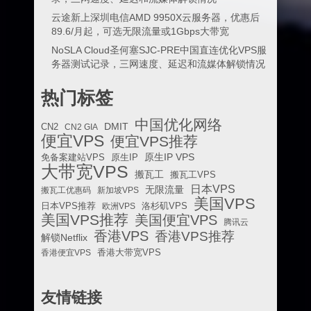
云途新上深圳电信AMD 9950X云服务器，优惠后
89.6/月起，可选无限流量或1Gbps大带宽
NoSLA Cloud圣何塞SJC-PRE中国直连优化VPS服
务器测试记录，三网速度、延迟和流媒体解锁情况
热门标签
中国优化网络
DMIT
CN2
CN2 GIA
便宜VPS
便宜VPS推荐
原生IP VPS
免备案建站VPS
原生IP
大带宽VPS
搬瓦工
搬瓦工VPS
日本VPS
无限流量
搬瓦工优惠码
新加坡VPS
美国VPS
日本VPS推荐
欧洲VPS
洛杉矶VPS
美国VPS推荐
美国便宜VPS
腾讯云
香港VPS
香港VPS推荐
解锁Netflix
香港便宜VPS
香港大带宽VPS
友情链接