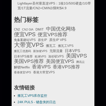
Lightlayer圣何塞直连VPS：1核1G/50G硬盘/1G带
宽/1T流量/CN2+CMIN2/限时$4.9
热门标签
中国优化网络
DMIT
CN2
CN2 GIA
便宜VPS
便宜VPS推荐
原生IP VPS
免备案建站VPS
原生IP
大带宽VPS
搬瓦工
搬瓦工VPS
日本VPS
无限流量
搬瓦工优惠码
新加坡VPS
美国VPS
日本VPS推荐
欧洲VPS
洛杉矶VPS
美国VPS推荐
美国便宜VPS
腾讯云
香港VPS
香港VPS推荐
解锁Netflix
香港便宜VPS
香港大带宽VPS
友情链接
搬瓦工VPS库存监控
24K PULS - 键盘侠的日志