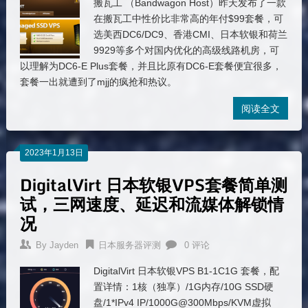
搬瓦工 （Bandwagon Host）昨天发布了一款
在搬瓦工中性价比非常高的年付$99套餐，可
选美西DC6/DC9、香港CMI、日本软银和荷兰
9929等多个对国内优化的高级线路机房，可
以理解为DC6-E Plus套餐，并且比原有DC6-E套餐便宜很多，
套餐一出就遭到了mjj的疯抢和热议。
阅读全文
2023年1月13日
DigitalVirt 日本软银VPS套餐简单测
试，三网速度、延迟和流媒体解锁情
况
By
Jayden
日本服务器评测
0 评论
DigitalVirt 日本软银VPS B1-1C1G 套餐，配
置详情：1核（独享）/1G内存/10G SSD硬
盘/1*IPv4 IP/1000G@300Mbps/KVM虚拟