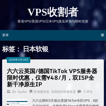
跳
到
VPS收割者
内
容
香港VPS/美国VPS/日本VPS真实评测与限时优惠
菜单
标签：
日本软银
2026年3月18日
六六云英国/德国TikTok VPS服务器
限时优惠，仅需¥48/月，双ISP全
新干净原生IP
By
Jayden
欧洲服务器
,
美国洛杉矶服务器
0 评论
六六云限时3天推出英德TikTok专区VPS，8折