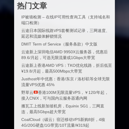
热门文章
IP被墙检测 – 在线IP可用性查询工具（支持域名和
端口检测）
云途日本国际线路VPS套餐测试记录，三网速度、
延迟和流媒体解锁情况
DMIT Term of Service（服务条款）中文版
云途新上深圳电信AMD 9950X云服务器，优惠后
89.6/月起，可选无限流量或1Gbps大带宽
云途新上香港AMD VPS：TKO优化线路，折后低至
¥19.8/月起，最高500Mbps大带宽
Justhost年中优惠：香港/东京 / 洛杉矶等全球无限
流量VPS优惠 45%
野草云
香港100M无限流量VPS，￥120/年起，
接入CNIX，可与国内云服务器通内网
搬瓦工上线新加坡机房，Equinix SG1，三网直
连，最高5Gbps超大带宽
CoalCloud（碳云）宿迁移动VPS新购8折，4核
4G/20G硬盘/1G带宽/10T流量/¥319起