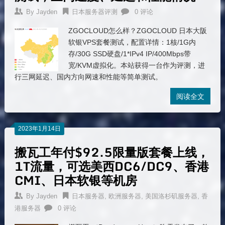
By
Jayden
日本服务器评测
0 评论
ZGOCLOUD怎么样？ZGOCLOUD 日本大阪
软银VPS套餐测试，配置详情：1核/1G内
存/30G SSD硬盘/1*IPv4 IP/400Mbps带
宽/KVM虚拟化。本站获得一台作为评测，进
行三网延迟、国内方向网速和性能等简单测试。
阅读全文
2023年1月14日
搬瓦工年付$92.5限量版套餐上线，
1T流量，可选美西DC6/DC9、香港
CMI、日本软银等机房
By
Jayden
日本服务器
,
欧洲服务器
,
美国洛杉矶服务器
,
香
港服务器
0 评论