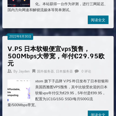
化。本站获得一台作为评测，进行三网延迟、
国内方向网速和解锁流媒体等简单测试。
阅读全文
2022年8月30日
V.PS 日本软银便宜vps预售，
500Mbps大带宽，年付€29.95欧
元
By
Jayden
国外服务器
,
日本服务器
0 评论
xtom 旗下子品牌 V.PS 昨日发布了日本软银和
美国西雅图VPS预售，其中比较受欢迎的日本
软银vps年付仅为€29.95，5年付是€99.95，
配置为1C1G/15G SSD/每月500G流
量/500Mbps带宽。
阅读全文