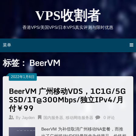
跳
到
VPS收割者
内
容
香港VPS/美国VPS/日本VPS真实评测与限时优惠
菜单
标签：
BeerVM
2022年1月6日
BeerVM 广州移动VDS，1C1G/5G
SSD/1T@300Mbps/独立IPv4/月
付￥99
By
Jayden
国内服务器
,
移动网络服务器
0 评论
BeerVM 为补偿取消广州移动NA套餐，而推