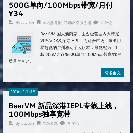
500G单向/100Mbps带宽/月付
¥34
By
Jayden
国内服务器
,
移动网络服务器
0 评论
BeerVM 国人新商家，主要经营国内大带宽
VPS/VDS及深港IEPL。为迎合市场，推出门
槛超低的广州移动个人版本，最低配为：1
核/256M内存/500G单向/100Mbps带宽/优惠
后月付￥34。
阅读全文
2020年6月15日
BeerVM 新品深港IEPL专线上线，
100Mbps独享宽带
By
Jayden
网络专线
0 评论