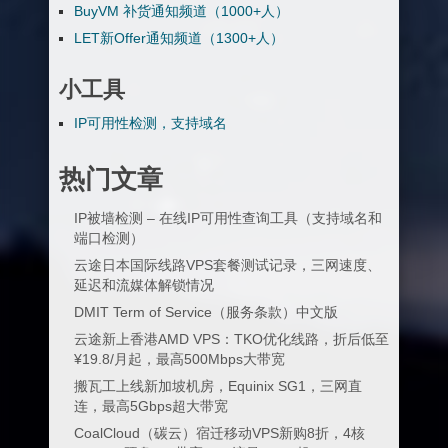
BuyVM 补货通知频道（1000+人）
LET新Offer通知频道（1300+人）
小工具
IP可用性检测，支持域名
热门文章
IP被墙检测 – 在线IP可用性查询工具（支持域名和
端口检测）
云途日本国际线路VPS套餐测试记录，三网速度、
延迟和流媒体解锁情况
DMIT Term of Service（服务条款）中文版
云途新上香港AMD VPS：TKO优化线路，折后低至
¥19.8/月起，最高500Mbps大带宽
搬瓦工上线新加坡机房，Equinix SG1，三网直
连，最高5Gbps超大带宽
CoalCloud（碳云）宿迁移动VPS新购8折，4核