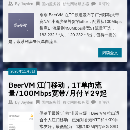
By
Jayden
国内服务器
,
移动网络服务器
0 评论
刚刚 BeerVM 在TG频道发布了广州移动大带
宽NAT小鸡少量补货的offer，配置从100Mbps
带宽1T流量到450Mbps带宽5T流量可选，
183.232.*.*入，120.232.*.*出，值得一提的
是，该系列套餐只单向流量。
阅读全文
2020年11月8日
BeerVM 江门移动，1T单向流
量/100Mbps宽带/月付￥29起
By
Jayden
国内服务器
,
移动网络服务器
0 评论
借鉴于最近“广移”非常火爆！BeerVM 推出适
合个人江门移动，已知对香港NTT和HKIX非
常友好，最低配为：1核/192M内存/5G SSD