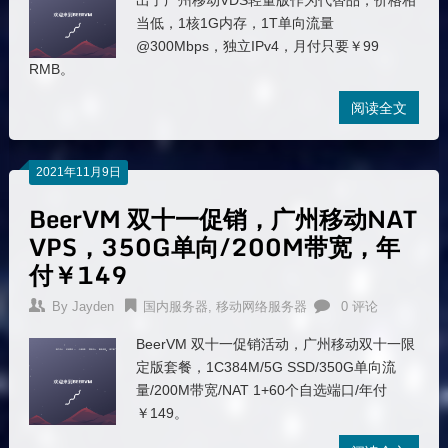
出了广州移动VDS轻量版作为代替品，价格相
当低，1核1G内存，1T单向流量
@300Mbps，独立IPv4，月付只要￥99
RMB。
阅读全文
2021年11月9日
BeerVM 双十一促销，广州移动NAT
VPS，350G单向/200M带宽，年
付￥149
By
Jayden
国内服务器
,
移动网络服务器
0 评论
BeerVM 双十一促销活动，广州移动双十一限
定版套餐，1C384M/5G SSD/350G单向流
量/200M带宽/NAT 1+60个自选端口/年付
￥149。