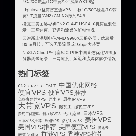
4G/20G硬盘/1G带宽/10T流量/¥319起
Lightlayer圣何塞直连VPS：1核1G/50G硬盘/1G带
宽/1T流量/CN2+CMIN2/限时$4.9
搬瓦工美国洛杉矶CN2 GIA-E USCA_6机房重测记
录，三网速度、延迟和流媒体解锁情况
云途新上深圳电信AMD 9950X云服务器，优惠后
89.6/月起，可选无限流量或1Gbps大带宽
NoSLA Cloud圣何塞SJC-PRE中国直连优化VPS服
务器测试记录，三网速度、延迟和流媒体解锁情况
热门标签
中国优化网络
DMIT
CN2
CN2 GIA
便宜VPS
便宜VPS推荐
原生IP VPS
免备案建站VPS
原生IP
大带宽VPS
搬瓦工
搬瓦工VPS
日本VPS
无限流量
搬瓦工优惠码
新加坡VPS
美国VPS
日本VPS推荐
欧洲VPS
洛杉矶VPS
美国VPS推荐
美国便宜VPS
腾讯云
香港VPS
香港VPS推荐
解锁Netflix