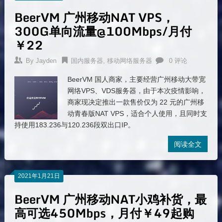
BeerVM 广州移动NAT VPS，
300G单向流量@100Mbps/月付
￥22
By
Jayden
国内服务器
,
移动网络服务器
0 评论
BeerVM 国人商家，主要经营广州移动大带宽
网络VPS、VDS服务器，由于本次疫情影响，
商家现决定推出一款售价仅为 22 元的广州移
动青春版NAT VPS，适合个人使用，且同时支
持使用183.236与120.236段双出口IP。
阅读全文
2021年1月21日
BeerVM 广州移动NAT小鸡补货，最
高可选450Mbps，月付￥49起购