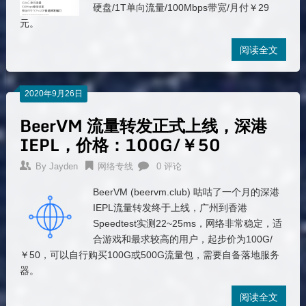
硬盘/1T单向流量/100Mbps带宽/月付￥29
元。
阅读全文
2020年9月26日
BeerVM 流量转发正式上线，深港
IEPL，价格：100G/￥50
By
Jayden
网络专线
0 评论
BeerVM (beervm.club) 咕咕了一个月的深港
IEPL流量转发终于上线，广州到香港
Speedtest实测22~25ms，网络非常稳定，适
合游戏和最求较高的用户，起步价为100G/
￥50，可以自行购买100G或500G流量包，需要自备落地服务
器。
阅读全文