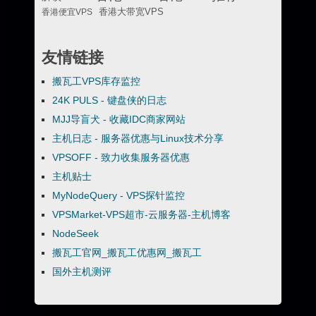
香港便宜VPS
香港大带宽VPS
友情链接
搬瓦工VPS库存监控
24K PULS - 键盘侠的日志
MJJ导盲犬 - 收藏IDC商家网站
主机日志 - 服务器优惠与Linux技术分享
VPSOFF - 致力收集服务器优惠
主机贴士
MyNodeQuery - VPS探针监控
VPSMarket-VPS超市-云服务器-主机博客
NodeSeek
搬瓦工官网_搬瓦工优惠网_搬瓦工
国外主机测评