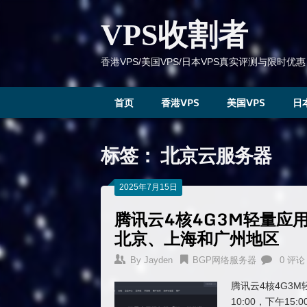
跳
到
VPS收割者
内
容
香港VPS/美国VPS/日本VPS真实评测与限时优惠
首页
香港VPS
美国VPS
日
标签：
北京云服务器
2025年7月15日
腾讯云4核4G3M轻量应
北京、上海和广州地区
By
Jayden
BGP网络服务器
0 评论
腾讯云4核4G3
10:00，下午