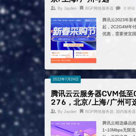
By
Jayden
BGP网络服务器
0 评论
腾讯云2023年新
起，2C2G4M
优惠，需要便宜国
2022年7月24日
腾讯云云服务器CVM低至0
276，北京/上海/广州可
By
Jayden
BGP网络服务器
,
国内服务器
腾讯云精选爆品抢
1~10Mbps无限