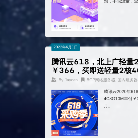
劲，不限流量，
2022年6月1日
腾讯云618，北上广轻量2
￥366，买即送轻量2核4
By
Jayden
BGP网络服务器
,
国内服务器
腾讯云2020年6
4C8G10M年付
月。