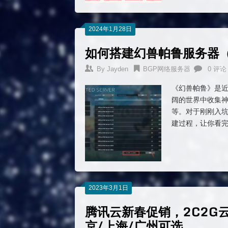
2024年1月28日
如何搭建幻兽帕鲁服务器（
By
Jayden
BGP网络服务器
0 评论
《幻兽帕鲁》是
阔的世界中收集神
等。对于刚刚入
建过程，让你看
2023年3月1日
腾讯云新春促销，2C2G
京/上海/广州可选