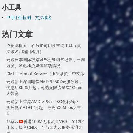
小工具
IP可用性检测，支持域名
热门文章
IP被墙检测 – 在线IP可用性查询工具（支
持域名和端口检测）
云途日本国际线路VPS套餐测试记录，三网
速度、延迟和流媒体解锁情况
DMIT Term of Service（服务条款）中文版
云途新上深圳电信AMD 9950X云服务器，
优惠后89.6/月起，可选无限流量或1Gbps
大带宽
云途新上香港AMD VPS：TKO优化线路，
折后低至¥19.8/月起，最高500Mbps大带
宽
野草云
香港100M无限流量VPS，￥120/
年起，接入CNIX，可与国内云服务器通内