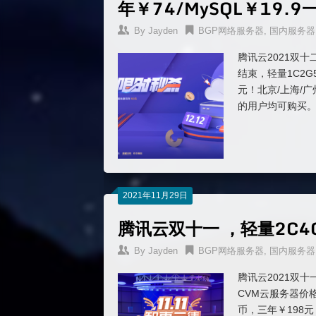
年￥74/MySQL￥19.9
By
Jayden
BGP网络服务器
,
国内服务器
腾讯云2021双
结束，轻量1C2G
元！北京/上海/广
的用户均可购买
2021年11月29日
腾讯云双十一 ，轻量2C4
By
Jayden
BGP网络服务器
,
国内服务器
腾讯云2021双十
CVM云服务器价
币，三年￥198元！