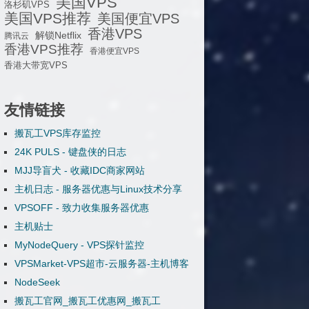
美国VPS
洛杉矶VPS
美国VPS推荐
美国便宜VPS
香港VPS
解锁Netflix
腾讯云
香港VPS推荐
香港便宜VPS
香港大带宽VPS
友情链接
搬瓦工VPS库存监控
24K PULS - 键盘侠的日志
MJJ导盲犬 - 收藏IDC商家网站
主机日志 - 服务器优惠与Linux技术分享
VPSOFF - 致力收集服务器优惠
主机贴士
MyNodeQuery - VPS探针监控
VPSMarket-VPS超市-云服务器-主机博客
NodeSeek
搬瓦工官网_搬瓦工优惠网_搬瓦工