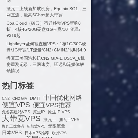
网
搬瓦工上线新加坡机房，Equinix SG1，三
网直连，最高5Gbps超大带宽
CoalCloud（碳云）宿迁移动VPS新购8
折，4核4G/20G硬盘/1G带宽/10T流量/
¥319起
Lightlayer圣何塞直连VPS：1核1G/50G硬
盘/1G带宽/1T流量/CN2+CMIN2/限时$4.9
搬瓦工美国洛杉矶CN2 GIA-E USCA_6机
房重测记录，三网速度、延迟和流媒体解
锁情况
热门标签
中国优化网络
DMIT
CN2
CN2 GIA
便宜VPS
便宜VPS推荐
原生IP VPS
免备案建站VPS
原生IP
大带宽VPS
搬瓦工
搬瓦工VPS
无限流量
搬瓦工优惠码
新加坡VPS
日本VPS
日本VPS推荐
欧洲VPS