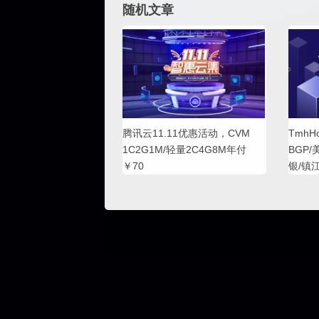
随机文章
腾讯云11.11优惠活动，CVM
Tmh
1C2G1M/轻量2C4G8M年付
BGP/
￥70
银/镇