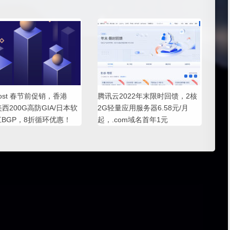
Host 春节前促销，香港
腾讯云2022年末限时回馈，2核
美西200G高防GIA/日本软
2G轻量应用服务器6.58元/月
江BGP，8折循环优惠！
起，.com域名首年1元