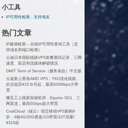
小工具
IP可用性检测，支持域名
热门文章
IP被墙检测 – 在线IP可用性查询工具（支
持域名和端口检测）
云途日本国际线路VPS套餐测试记录，三网
速度、延迟和流媒体解锁情况
DMIT Term of Service（服务条款）中文版
云途新上香港AMD VPS：TKO优化线路，
折后低至¥19.8/月起，最高500Mbps大带
宽
搬瓦工上线新加坡机房，Equinix SG1，三
网直连，最高5Gbps超大带宽
CoalCloud（碳云）宿迁移动VPS新购8
折，4核4G/20G硬盘/1G带宽/10T流量/
¥319起