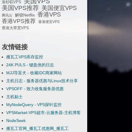
美国VPS
洛杉矶VPS
美国VPS推荐
美国便宜VPS
香港VPS
解锁Netflix
腾讯云
香港VPS推荐
香港便宜VPS
香港大带宽VPS
友情链接
搬瓦工VPS库存监控
24K PULS - 键盘侠的日志
MJJ导盲犬 - 收藏IDC商家网站
主机日志 - 服务器优惠与Linux技术分享
VPSOFF - 致力收集服务器优惠
主机贴士
MyNodeQuery - VPS探针监控
VPSMarket-VPS超市-云服务器-主机博客
NodeSeek
搬瓦工官网_搬瓦工优惠网_搬瓦工