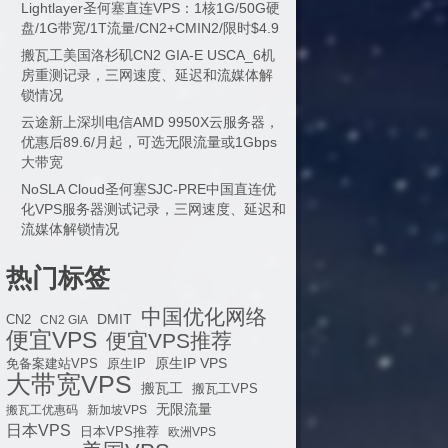
Lightlayer圣何塞直连VPS：1核1G/50G硬
盘/1G带宽/1T流量/CN2+CMIN2/限时$4.9
搬瓦工美国洛杉矶CN2 GIA-E USCA_6机
房重测记录，三网速度、延迟和流媒体解
锁情况
云途新上深圳电信AMD 9950X云服务器，
优惠后89.6/月起，可选无限流量或1Gbps
大带宽
NoSLA Cloud圣何塞SJC-PRE中国直连优
化VPS服务器测试记录，三网速度、延迟和
流媒体解锁情况
热门标签
中国优化网络
DMIT
CN2
CN2 GIA
便宜VPS
便宜VPS推荐
原生IP VPS
免备案建站VPS
原生IP
大带宽VPS
搬瓦工
搬瓦工VPS
无限流量
搬瓦工优惠码
新加坡VPS
日本VPS
日本VPS推荐
欧洲VPS