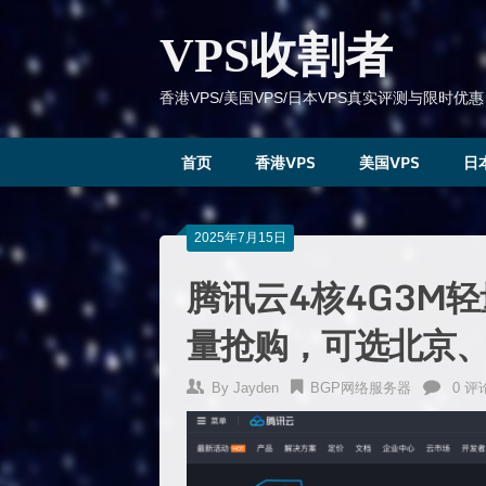
跳
到
VPS收割者
内
容
香港VPS/美国VPS/日本VPS真实评测与限时优惠
首页
香港VPS
美国VPS
日
2025年7月15日
腾讯云4核4G3M
量抢购，可选北京
By
Jayden
BGP网络服务器
0 评