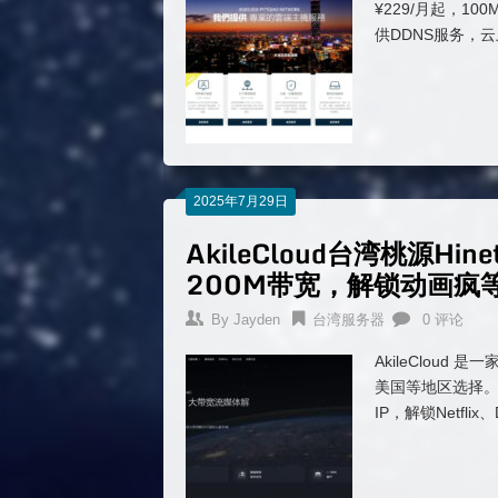
¥229/月起，100
供DDNS服务，
2025年7月29日
AkileCloud台湾桃源Hi
200M带宽，解锁动画疯
By
Jayden
台湾服务器
0 评论
AkileClou
美国等地区选择。这
IP，解锁Netflix