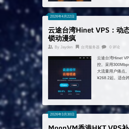
2026年4月22日
云途台湾Hinet VPS：动
锁动漫疯
By
Jayden
台湾服务器
0 评论
云途台湾Hinet
控。采用300Mb
大流量用户痛点。现
¥268.2起。
2026年3月30日
MoonVM香港HKT VP