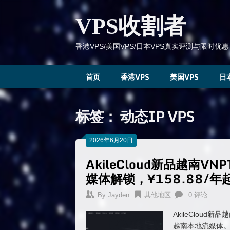
跳
到
VPS收割者
内
容
香港VPS/美国VPS/日本VPS真实评测与限时优惠
首页
香港VPS
美国VPS
日
标签：
动态IP VPS
2026年6月20日
AkileCloud新品越南V
媒体解锁，¥158.88/年
By
Jayden
其他地区
0 评论
AkileCloud
越南本地流媒体。N