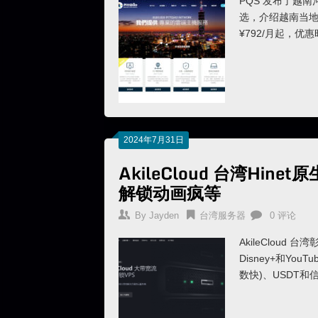
PQS 发布了越南
选，介绍越南当地Net
¥792/月起，优惠时
2024年7月31日
AkileCloud 台湾Hin
解锁动画疯等
By
Jayden
台湾服务器
0 评论
AkileCloud 
Disney+和Yo
数快)、USDT