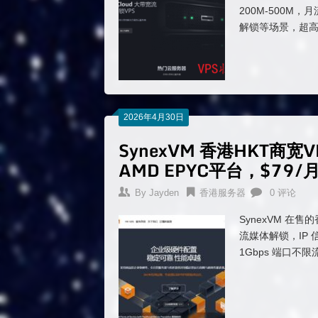
200M-500M，
解锁等场景，超
2026年4月30日
SynexVM 香港HKT商宽
AMD EPYC平台，$79/
By
Jayden
香港服务器
0 评论
SynexVM 在售
流媒体解锁，IP 信
1Gbps 端口不限