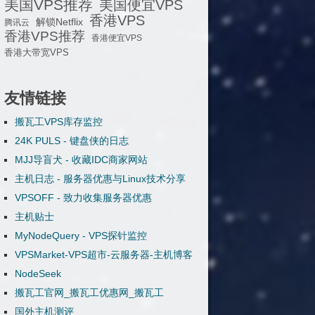
美国VPS推荐
美国便宜VPS
香港VPS
解锁Netflix
腾讯云
香港VPS推荐
香港便宜VPS
香港大带宽VPS
友情链接
搬瓦工VPS库存监控
24K PULS - 键盘侠的日志
MJJ导盲犬 - 收藏IDC商家网站
主机日志 - 服务器优惠与Linux技术分享
VPSOFF - 致力收集服务器优惠
主机贴士
MyNodeQuery - VPS探针监控
VPSMarket-VPS超市-云服务器-主机博客
NodeSeek
搬瓦工官网_搬瓦工优惠网_搬瓦工
国外主机测评