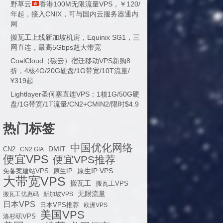
野草云
香港100M无限流量VPS，￥120/
年起，接入CNIX，可与国内云服务器通内
网
搬瓦工上线新加坡机房，Equinix SG1，三
网直连，最高5Gbps超大带宽
CoalCloud（碳云）宿迁移动VPS新购8
折，4核4G/20G硬盘/1G带宽/10T流量/
¥319起
Lightlayer圣何塞直连VPS：1核1G/50G硬
盘/1G带宽/1T流量/CN2+CMIN2/限时$4.9
热门标签
中国优化网络
DMIT
CN2
CN2 GIA
便宜VPS
便宜VPS推荐
原生IP VPS
免备案建站VPS
原生IP
大带宽VPS
搬瓦工
搬瓦工VPS
无限流量
搬瓦工优惠码
新加坡VPS
日本VPS
日本VPS推荐
欧洲VPS
美国VPS
洛杉矶VPS