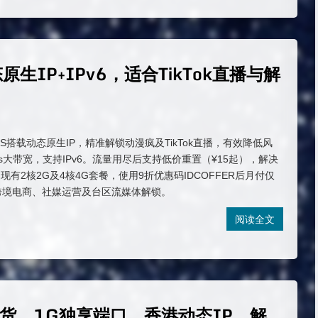
态原生IP+IPv6，适合TikTok直播与解
 VPS搭载动态原生IP，精准解锁动漫疯及TikTok直播，有效降低风
ps大带宽，支持IPv6。流量用尽后支持低价重置（¥15起），解决
有2核2G及4核4G套餐，使用9折优惠码IDCOFFER后月付仅
适合跨境电商、社媒运营及台区流媒体解锁。
阅读全文
S补货，1G独享端口，香港动态IP，解