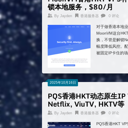
锁本地服务，$80/月
By
Jayden
香港服务器
0 评论
对于做香港本地业
MoonVM这台
换，不管是解锁Net
幅度降低风控。配
被固定IP卡住的
2025年10月16日
PQS香港HKT动态原生IP
Netflix, ViuTV, HKTV等
By
Jayden
香港服务器
0 评论
PQS香港HKT 