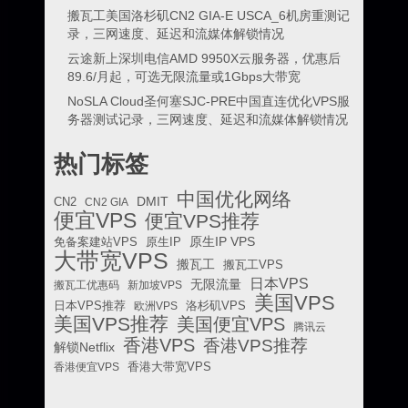
搬瓦工美国洛杉矶CN2 GIA-E USCA_6机房重测记
录，三网速度、延迟和流媒体解锁情况
云途新上深圳电信AMD 9950X云服务器，优惠后
89.6/月起，可选无限流量或1Gbps大带宽
NoSLA Cloud圣何塞SJC-PRE中国直连优化VPS服
务器测试记录，三网速度、延迟和流媒体解锁情况
热门标签
中国优化网络
DMIT
CN2
CN2 GIA
便宜VPS
便宜VPS推荐
原生IP VPS
免备案建站VPS
原生IP
大带宽VPS
搬瓦工
搬瓦工VPS
日本VPS
无限流量
搬瓦工优惠码
新加坡VPS
美国VPS
日本VPS推荐
欧洲VPS
洛杉矶VPS
美国VPS推荐
美国便宜VPS
腾讯云
香港VPS
香港VPS推荐
解锁Netflix
香港便宜VPS
香港大带宽VPS