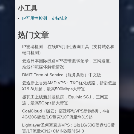
小工具
IP可用性检测，支持域名
热门文章
IP被墙检测 – 在线IP可用性查询工具（支持域名和
端口检测）
云途日本国际线路VPS套餐测试记录，三网速度、
延迟和流媒体解锁情况
DMIT Term of Service（服务条款）中文版
云途新上香港AMD VPS：TKO优化线路，折后低至
¥19.8/月起，最高500Mbps大带宽
搬瓦工上线新加坡机房，Equinix SG1，三网直
连，最高5Gbps超大带宽
CoalCloud（碳云）宿迁移动VPS新购8折，4核
4G/20G硬盘/1G带宽/10T流量/¥319起
Lightlayer圣何塞直连VPS：1核1G/50G硬盘/1G带
宽/1T流量/CN2+CMIN2/限时$4.9