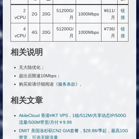
2
51200G/
¥611/
链
2G
20G
1000Mbps
vCPU
月
月
接
4
51200G/
¥736/
链
4G
20G
1000Mbps
vCPU
月
月
接
相关说明
无大陆优化；
超出后限速10Mbps；
购买前请仔细阅读《
服务条款
》。
相关文章
AkileCloud 香港HKT VPS，1核/512M/共享动态IP/500G
流量/500M带宽/月付￥9.99
DMIT 美国洛杉矶CN2 GIA套餐，$28.88/季起，最高10G
带宽，可选无限流量