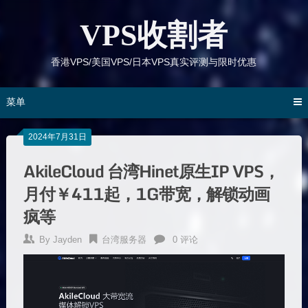
跳
到
VPS收割者
内
容
香港VPS/美国VPS/日本VPS真实评测与限时优惠
菜单
2024年7月31日
AkileCloud 台湾Hinet原生IP VPS，
月付￥411起，1G带宽，解锁动画
疯等
By
Jayden
台湾服务器
0 评论