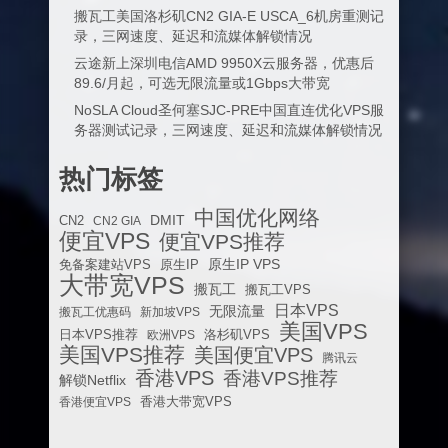
搬瓦工美国洛杉矶CN2 GIA-E USCA_6机房重测记
录，三网速度、延迟和流媒体解锁情况
云途新上深圳电信AMD 9950X云服务器，优惠后
89.6/月起，可选无限流量或1Gbps大带宽
NoSLA Cloud圣何塞SJC-PRE中国直连优化VPS服
务器测试记录，三网速度、延迟和流媒体解锁情况
热门标签
中国优化网络
DMIT
CN2
CN2 GIA
便宜VPS
便宜VPS推荐
原生IP VPS
免备案建站VPS
原生IP
大带宽VPS
搬瓦工
搬瓦工VPS
日本VPS
无限流量
搬瓦工优惠码
新加坡VPS
美国VPS
日本VPS推荐
欧洲VPS
洛杉矶VPS
美国VPS推荐
美国便宜VPS
腾讯云
香港VPS
香港VPS推荐
解锁Netflix
香港便宜VPS
香港大带宽VPS