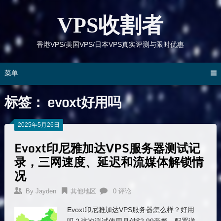
跳
到
VPS收割者
内
容
香港VPS/美国VPS/日本VPS真实评测与限时优惠
菜单
标签：
evoxt好用吗
2025年5月26日
Evoxt印尼雅加达VPS服务器测试记
录，三网速度、延迟和流媒体解锁情
况
By
Jayden
其他地区
0 评论
Evoxt印尼雅加达VPS服务器怎么样？好用