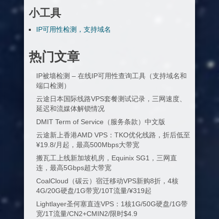
小工具
IP可用性检测，支持域名
热门文章
IP被墙检测 – 在线IP可用性查询工具（支持域名和
端口检测）
云途日本国际线路VPS套餐测试记录，三网速度、
延迟和流媒体解锁情况
DMIT Term of Service（服务条款）中文版
云途新上香港AMD VPS：TKO优化线路，折后低至
¥19.8/月起，最高500Mbps大带宽
搬瓦工上线新加坡机房，Equinix SG1，三网直
连，最高5Gbps超大带宽
CoalCloud（碳云）宿迁移动VPS新购8折，4核
4G/20G硬盘/1G带宽/10T流量/¥319起
Lightlayer圣何塞直连VPS：1核1G/50G硬盘/1G带
宽/1T流量/CN2+CMIN2/限时$4.9