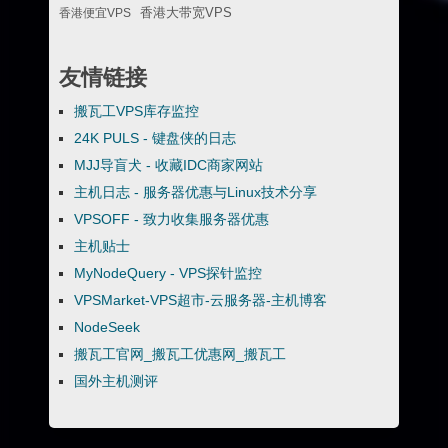
香港便宜VPS
香港大带宽VPS
友情链接
搬瓦工VPS库存监控
24K PULS - 键盘侠的日志
MJJ导盲犬 - 收藏IDC商家网站
主机日志 - 服务器优惠与Linux技术分享
VPSOFF - 致力收集服务器优惠
主机贴士
MyNodeQuery - VPS探针监控
VPSMarket-VPS超市-云服务器-主机博客
NodeSeek
搬瓦工官网_搬瓦工优惠网_搬瓦工
国外主机测评