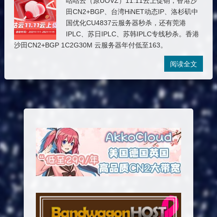
咕咕云（原UOVZ）11.11云上促销，香港沙
田CN2+BGP、台湾HiNET动态IP、洛杉矶中
国优化CU4837云服务器秒杀，还有莞港
IPLC、苏日IPLC、苏韩IPLC专线秒杀。香港
沙田CN2+BGP 1C2G30M 云服务器年付低至163。
阅读全文