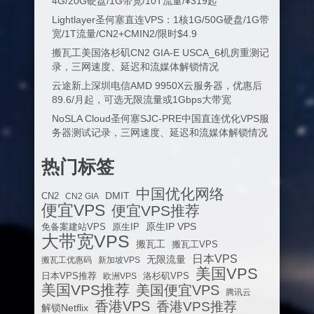
4G/20G硬盘/1G带宽/10T流量/¥319起
Lightlayer圣何塞直连VPS：1核1G/50G硬盘/1G带
宽/1T流量/CN2+CMIN2/限时$4.9
搬瓦工美国洛杉矶CN2 GIA-E USCA_6机房重测记
录，三网速度、延迟和流媒体解锁情况
云途新上深圳电信AMD 9950X云服务器，优惠后
89.6/月起，可选无限流量或1Gbps大带宽
NoSLA Cloud圣何塞SJC-PRE中国直连优化VPS服
务器测试记录，三网速度、延迟和流媒体解锁情况
热门标签
中国优化网络
DMIT
CN2
CN2 GIA
便宜VPS
便宜VPS推荐
原生IP VPS
免备案建站VPS
原生IP
大带宽VPS
搬瓦工
搬瓦工VPS
日本VPS
无限流量
搬瓦工优惠码
新加坡VPS
美国VPS
日本VPS推荐
欧洲VPS
洛杉矶VPS
美国VPS推荐
美国便宜VPS
腾讯云
香港VPS
香港VPS推荐
解锁Netflix