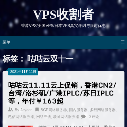
跳
到
VPS收割者
内
容
香港VPS/美国VPS/日本VPS真实评测与限时优惠
菜单
标签：
咕咕云双十一
2021年11月11日
咕咕云11.11云上促销，香港CN2/
台湾/洛杉矶/广港IPLC/苏日IPLC
等，年付￥163起
By
Jayden
BGP网络服务器
,
国内服务器
,
多线网络服务器
,
电信网络服务器
,
网络专线
,
联通网络服务器
0 评论