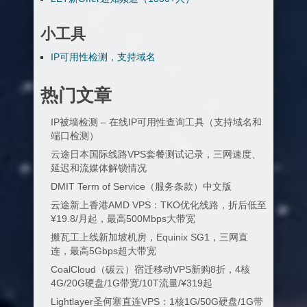
小工具
IP可用性检测，支持域名
热门文章
IP被墙检测 – 在线IP可用性查询工具（支持域名和
端口检测）
云途日本国际线路VPS套餐测试记录，三网速度、
延迟和流媒体解锁情况
DMIT Term of Service（服务条款）中文版
云途新上香港AMD VPS：TKO优化线路，折后低至
¥19.8/月起，最高500Mbps大带宽
搬瓦工上线新加坡机房，Equinix SG1，三网直
连，最高5Gbps超大带宽
CoalCloud（碳云）宿迁移动VPS新购8折，4核
4G/20G硬盘/1G带宽/10T流量/¥319起
Lightlayer圣何塞直连VPS：1核1G/50G硬盘/1G带