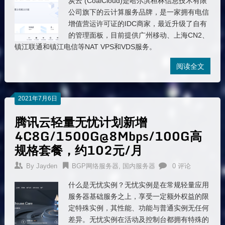
炭云 (CoalCloud)是哈尔滨桓林信息技术有限
公司旗下的云计算服务品牌，是一家拥有电信
增值营运许可证的IDC商家，最近升级了自有
的管理面板，目前提供广州移动、上海CN2、
镇江联通和镇江电信等NAT VPS和VDS服务。
阅读全文
2021年7月6日
腾讯云轻量无忧计划新增
4C8G/1500G@8Mbps/100G高
规格套餐，约102元/月
By
Jayden
BGP网络服务器
,
国内服务器
0 评论
什么是无忧实例？无忧实例是在常规轻量应用
服务器基础服务之上，享受一定额外权益的限
定特殊实例，其性能、功能与普通实例无任何
差异。无忧实例在活动及控制台都拥有特殊的