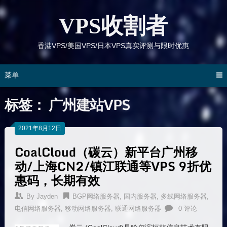
跳
到
VPS收割者
内
容
香港VPS/美国VPS/日本VPS真实评测与限时优惠
菜单
标签：
广州建站VPS
2021年8月12日
CoalCloud（碳云）新平台广州移
动/上海CN2/镇江联通等VPS 9折优
惠码，长期有效
By
Jayden
BGP网络服务器
,
国内服务器
,
多线网络服务器
,
电信网络服务器
,
移动网络服务器
,
联通网络服务器
0 评论