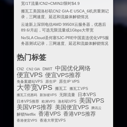
宽/1T流量/CN2+CMIN2/限时$4.9
搬瓦工美国洛杉矶CN2 GIA-E USCA_6机房重测记
录，三网速度、延迟和流媒体解锁情况
云途新上深圳电信AMD 9950X云服务器，优惠后
89.6/月起，可选无限流量或1Gbps大带宽
NoSLA Cloud圣何塞SJC-PRE中国直连优化VPS服
务器测试记录，三网速度、延迟和流媒体解锁情况
热门标签
中国优化网络
DMIT
CN2
CN2 GIA
便宜VPS
便宜VPS推荐
原生IP VPS
免备案建站VPS
原生IP
大带宽VPS
搬瓦工
搬瓦工VPS
日本VPS
无限流量
搬瓦工优惠码
新加坡VPS
美国VPS
日本VPS推荐
欧洲VPS
洛杉矶VPS
美国VPS推荐
美国便宜VPS
腾讯云
香港VPS
香港VPS推荐
解锁Netflix
香港便宜VPS
香港大带宽VPS