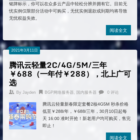
铭牌标示，你可以在众多云产品中轻松分辨并拥有它。目前无
忧实例仅限部分活动中可购买，无忧实例退款或到期均将导致
无忧权益失效。
阅读全文
2021年3月11日
腾讯云轻量2C/4G/5M/三年
￥688（一年付￥288），北上广可
选
By
Jayden
BGP网络服务器
,
国内服务器
0 评论
腾讯云轻量新春限定套餐2核4G5M 秒杀价格
低至￥288/年，￥688/三年，30月10日起每
天 16:00 准时开抢！新老用户均可购买，售完
即止！
阅读全文