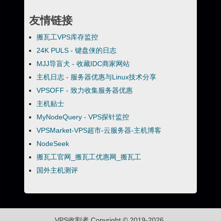
友情链接
搬瓦工VPS库存监控
24K PULS - 键盘侠的日志
MJJ导盲犬 - 收藏IDC商家网站
主机日志 - 服务器优惠与Linux技术分享
VPSOFF - 致力收集服务器优惠
主机贴士
MyNodeQuery - VPS探针监控
VPSMarket-VPS超市-云服务器-主机博客
NodeSeek
搬瓦工官网_搬瓦工优惠网_搬瓦工
国外主机测评
VPS收割者
Copyright © 2019-2026.