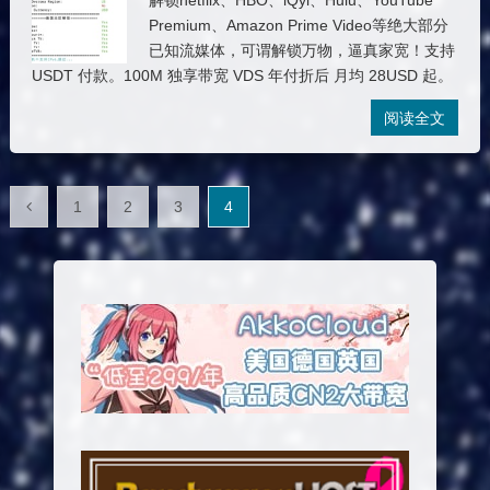
解锁netflix、HBO、iQyi、Hulu、YouTube
Premium、Amazon Prime Video等绝大部分
已知流媒体，可谓解锁万物，逼真家宽！支持
USDT 付款。100M 独享带宽 VDS 年付折后 月均 28USD 起。
阅读全文
文
1
2
3
4
章
分
页