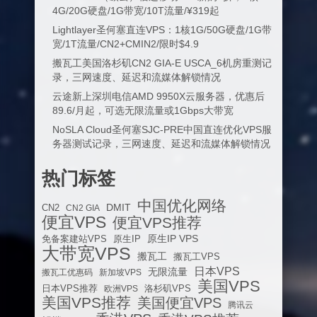
4G/20G硬盘/1G带宽/10T流量/¥319起
Lightlayer圣何塞直连VPS：1核1G/50G硬盘/1G带
宽/1T流量/CN2+CMIN2/限时$4.9
搬瓦工美国洛杉矶CN2 GIA-E USCA_6机房重测记
录，三网速度、延迟和流媒体解锁情况
云途新上深圳电信AMD 9950X云服务器，优惠后
89.6/月起，可选无限流量或1Gbps大带宽
NoSLA Cloud圣何塞SJC-PRE中国直连优化VPS服
务器测试记录，三网速度、延迟和流媒体解锁情况
热门标签
中国优化网络
DMIT
CN2
CN2 GIA
便宜VPS
便宜VPS推荐
原生IP VPS
免备案建站VPS
原生IP
大带宽VPS
搬瓦工
搬瓦工VPS
日本VPS
无限流量
搬瓦工优惠码
新加坡VPS
美国VPS
日本VPS推荐
欧洲VPS
洛杉矶VPS
美国VPS推荐
美国便宜VPS
腾讯云