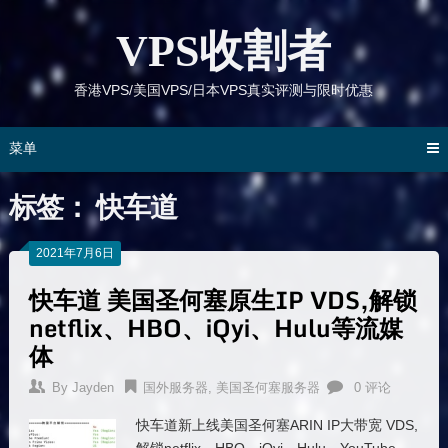
跳
到
VPS收割者
内
容
香港VPS/美国VPS/日本VPS真实评测与限时优惠
菜单
标签：
快车道
2021年7月6日
快车道 美国圣何塞原生IP VDS,解锁
netflix、HBO、iQyi、Hulu等流媒
体
By
Jayden
国外服务器
,
美国圣何塞服务器
0 评论
快车道新上线美国圣何塞ARIN IP大带宽 VDS,