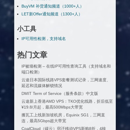
BuyVM 补货通知频道（1000+人）
LET新Offer通知频道（1300+人）
小工具
IP可用性检测，支持域名
热门文章
IP被墙检测 – 在线IP可用性查询工具（支持域名和
端口检测）
云途日本国际线路VPS套餐测试记录，三网速度、
延迟和流媒体解锁情况
DMIT Term of Service（服务条款）中文版
云途新上香港AMD VPS：TKO优化线路，折后低至
¥19.8/月起，最高500Mbps大带宽
搬瓦工上线新加坡机房，Equinix SG1，三网直
连，最高5Gbps超大带宽
CoalCloud（碳云）宿迁移动VPS新购8折，4核