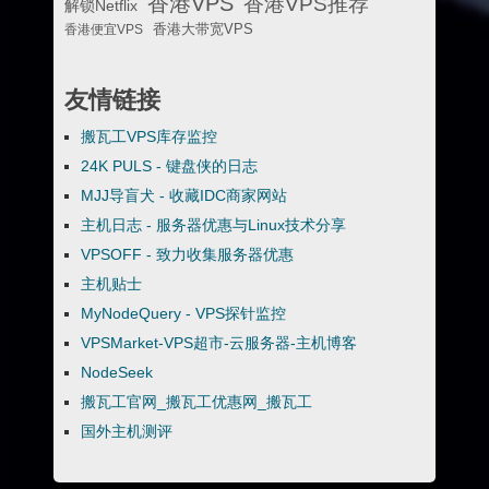
香港VPS
香港VPS推荐
解锁Netflix
香港便宜VPS
香港大带宽VPS
友情链接
搬瓦工VPS库存监控
24K PULS - 键盘侠的日志
MJJ导盲犬 - 收藏IDC商家网站
主机日志 - 服务器优惠与Linux技术分享
VPSOFF - 致力收集服务器优惠
主机贴士
MyNodeQuery - VPS探针监控
VPSMarket-VPS超市-云服务器-主机博客
NodeSeek
搬瓦工官网_搬瓦工优惠网_搬瓦工
国外主机测评