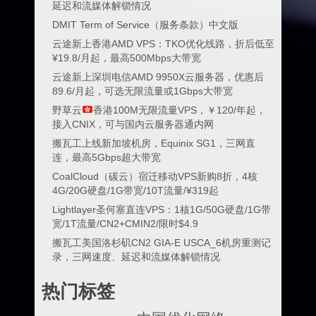
延迟和流媒体解锁情况
DMIT Term of Service（服务条款）中文版
云途新上香港AMD VPS：TKO优化线路，折后低至
¥19.8/月起，最高500Mbps大带宽
云途新上深圳电信AMD 9950X云服务器，优惠后
89.6/月起，可选无限流量或1Gbps大带宽
野草云
香港100M无限流量VPS，￥120/年起，
接入CNIX，可与国内云服务器通内网
搬瓦工上线新加坡机房，Equinix SG1，三网直
连，最高5Gbps超大带宽
CoalCloud（碳云）宿迁移动VPS新购8折，4核
4G/20G硬盘/1G带宽/10T流量/¥319起
Lightlayer圣何塞直连VPS：1核1G/50G硬盘/1G带
宽/1T流量/CN2+CMIN2/限时$4.9
搬瓦工美国洛杉矶CN2 GIA-E USCA_6机房重测记
录，三网速度、延迟和流媒体解锁情况
热门标签