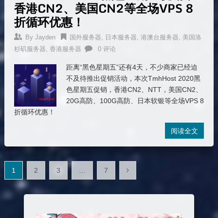
香港CN2、美国CN2等全场VPS 8
折循环优惠！
By
Jayden
国外服务器
,
日本服务器
,
港澳台服务器
,
美国洛
杉矶服务器
,
香港服务器
0 评论
距离“黑色星期五”还有4天，不少商家已经迫
不及待推出促销活动，本次TmhHost 2020黑
色星期五促销，香港CN2、NTT，美国CN2、
20G高防、100G高防、日本软银等全场VPS 8
折循环优惠！
阅读全文
文
1
2
3
…
7
章
分