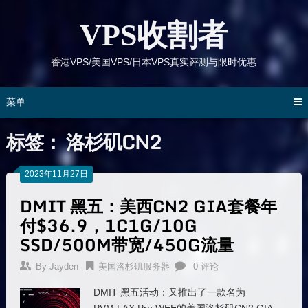
跳
到
VPS收割者
内
容
香港VPS/美国VPS/日本VPS真实评测与限时优惠
菜单
标签：
洛杉矶CN2
2023年11月27日
DMIT 黑五：美西CN2 GIA套餐年
付$36.9，1C1G/10G
SSD/500M带宽/450G流量
By
Jayden
美国洛杉矶服务器
0 评论
DMIT 黑五活动：又推出了一款名为