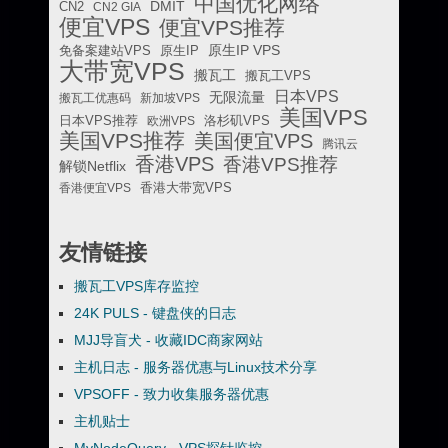
中国优化网络
DMIT
CN2
CN2 GIA
便宜VPS
便宜VPS推荐
原生IP VPS
免备案建站VPS
原生IP
大带宽VPS
搬瓦工
搬瓦工VPS
日本VPS
无限流量
搬瓦工优惠码
新加坡VPS
美国VPS
日本VPS推荐
欧洲VPS
洛杉矶VPS
美国VPS推荐
美国便宜VPS
腾讯云
香港VPS
香港VPS推荐
解锁Netflix
香港便宜VPS
香港大带宽VPS
友情链接
搬瓦工VPS库存监控
24K PULS - 键盘侠的日志
MJJ导盲犬 - 收藏IDC商家网站
主机日志 - 服务器优惠与Linux技术分享
VPSOFF - 致力收集服务器优惠
主机贴士
MyNodeQuery - VPS探针监控