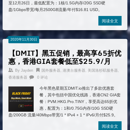
至12月26日，最低配置为：1核/1.5G内存/20G SSD硬
盘/1Gbps带宽/每月2500GB流量/年付$16.81 USD。
阅读全文
2020年11月30日
【DMIT】黑五促销，最高享65折优
惠，香港GIA套餐低至$25.9/月
By
Jayden
国外服务器
,
港澳台服务器
,
美国洛杉矶服务器
,
香港服务器
0 评论
今年黑色星期五DMIT.io推出了多款优惠套
餐，其中包括中国优化线路，香港CN2 GIA套
餐：PVM.HKG.Pro.TINY，享受高达65折优
惠，配置为：1和/0.75G内存/10G SSD硬
盘/200GB 流量/40Mbps带宽/1 * IPv4 + 1 * IPv6/月付$25.9。
阅读全文