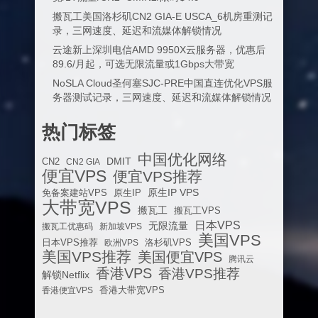
搬瓦工美国洛杉矶CN2 GIA-E USCA_6机房重测记
录，三网速度、延迟和流媒体解锁情况
云途新上深圳电信AMD 9950X云服务器，优惠后
89.6/月起，可选无限流量或1Gbps大带宽
NoSLA Cloud圣何塞SJC-PRE中国直连优化VPS服
务器测试记录，三网速度、延迟和流媒体解锁情况
热门标签
中国优化网络
DMIT
CN2
CN2 GIA
便宜VPS
便宜VPS推荐
原生IP VPS
免备案建站VPS
原生IP
大带宽VPS
搬瓦工
搬瓦工VPS
日本VPS
无限流量
搬瓦工优惠码
新加坡VPS
美国VPS
日本VPS推荐
欧洲VPS
洛杉矶VPS
美国VPS推荐
美国便宜VPS
腾讯云
香港VPS
香港VPS推荐
解锁Netflix
香港便宜VPS
香港大带宽VPS