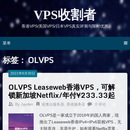
跳
到
VPS收割者
内
容
香港VPS/美国VPS/日本VPS真实评测与限时优惠
菜单
标签：
OLVPS
2021年9月30日
OLVPS Leaseweb香港VPS，可解
锁新加坡Netflix/年付¥233.33起
By
Jayden
港澳台服务器
,
香港服务器
0 评论
OLVPS是一家成立于2018年的国人商家，现
推出了Leaseweb香港IPv4+IPv6双栈VPS，无
大陆直连，非原生IP，如有观看Netflix需要，