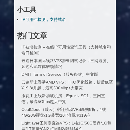
小工具
IP可用性检测，支持域名
热门文章
IP被墙检测 – 在线IP可用性查询工具（支持域名和
端口检测）
云途日本国际线路VPS套餐测试记录，三网速度、
延迟和流媒体解锁情况
DMIT Term of Service（服务条款）中文版
云途新上香港AMD VPS：TKO优化线路，折后低至
¥19.8/月起，最高500Mbps大带宽
搬瓦工上线新加坡机房，Equinix SG1，三网直
连，最高5Gbps超大带宽
CoalCloud（碳云）宿迁移动VPS新购8折，4核
4G/20G硬盘/1G带宽/10T流量/¥319起
Lightlayer圣何塞直连VPS：1核1G/50G硬盘/1G带
宽/1T流量/CN2+CMIN2/限时$4.9