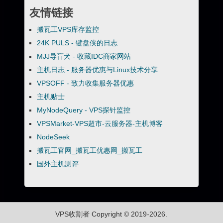
友情链接
搬瓦工VPS库存监控
24K PULS - 键盘侠的日志
MJJ导盲犬 - 收藏IDC商家网站
主机日志 - 服务器优惠与Linux技术分享
VPSOFF - 致力收集服务器优惠
主机贴士
MyNodeQuery - VPS探针监控
VPSMarket-VPS超市-云服务器-主机博客
NodeSeek
搬瓦工官网_搬瓦工优惠网_搬瓦工
国外主机测评
VPS收割者
Copyright © 2019-2026.