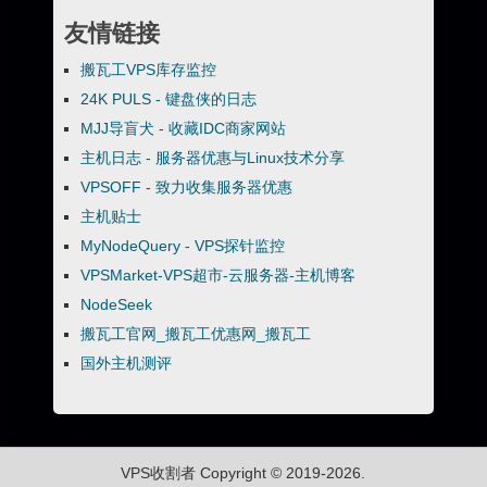
友情链接
搬瓦工VPS库存监控
24K PULS - 键盘侠的日志
MJJ导盲犬 - 收藏IDC商家网站
主机日志 - 服务器优惠与Linux技术分享
VPSOFF - 致力收集服务器优惠
主机贴士
MyNodeQuery - VPS探针监控
VPSMarket-VPS超市-云服务器-主机博客
NodeSeek
搬瓦工官网_搬瓦工优惠网_搬瓦工
国外主机测评
VPS收割者
Copyright © 2019-2026.