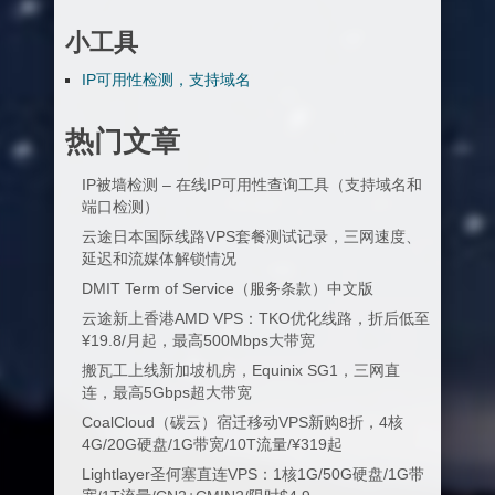
小工具
IP可用性检测，支持域名
热门文章
IP被墙检测 – 在线IP可用性查询工具（支持域名和
端口检测）
云途日本国际线路VPS套餐测试记录，三网速度、
延迟和流媒体解锁情况
DMIT Term of Service（服务条款）中文版
云途新上香港AMD VPS：TKO优化线路，折后低至
¥19.8/月起，最高500Mbps大带宽
搬瓦工上线新加坡机房，Equinix SG1，三网直
连，最高5Gbps超大带宽
CoalCloud（碳云）宿迁移动VPS新购8折，4核
4G/20G硬盘/1G带宽/10T流量/¥319起
Lightlayer圣何塞直连VPS：1核1G/50G硬盘/1G带