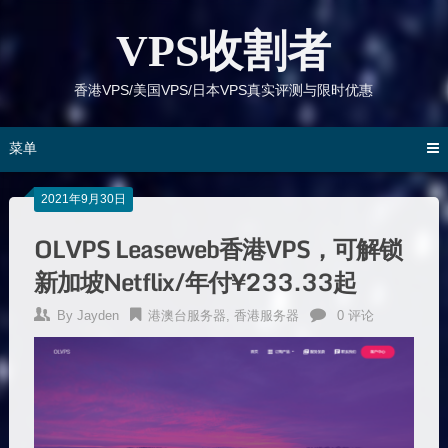
跳
到
VPS收割者
内
容
香港VPS/美国VPS/日本VPS真实评测与限时优惠
菜单
2021年9月30日
OLVPS Leaseweb香港VPS，可解锁
新加坡Netflix/年付¥233.33起
By
Jayden
港澳台服务器
,
香港服务器
0 评论