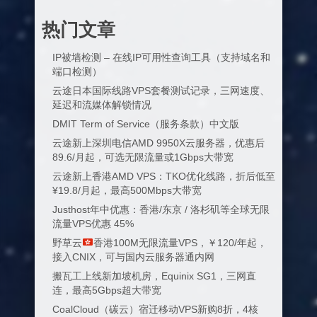
热门文章
IP被墙检测 – 在线IP可用性查询工具（支持域名和
端口检测）
云途日本国际线路VPS套餐测试记录，三网速度、
延迟和流媒体解锁情况
DMIT Term of Service（服务条款）中文版
云途新上深圳电信AMD 9950X云服务器，优惠后
89.6/月起，可选无限流量或1Gbps大带宽
云途新上香港AMD VPS：TKO优化线路，折后低至
¥19.8/月起，最高500Mbps大带宽
Justhost年中优惠：香港/东京 / 洛杉矶等全球无限
流量VPS优惠 45%
野草云
香港100M无限流量VPS，￥120/年起，
接入CNIX，可与国内云服务器通内网
搬瓦工上线新加坡机房，Equinix SG1，三网直
连，最高5Gbps超大带宽
CoalCloud（碳云）宿迁移动VPS新购8折，4核