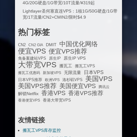
4G/20G硬盘/1G带宽/10T流量/¥319起
Lightlayer圣何塞直连VPS：1核1G/50G硬盘/1G带
宽/1T流量/CN2+CMIN2/限时$4.9
热门标签
中国优化网络
DMIT
CN2
CN2 GIA
便宜VPS
便宜VPS推荐
原生IP VPS
免备案建站VPS
原生IP
大带宽VPS
搬瓦工
搬瓦工VPS
日本VPS
无限流量
搬瓦工优惠码
新加坡VPS
美国VPS
日本VPS推荐
欧洲VPS
洛杉矶VPS
美国VPS推荐
美国便宜VPS
腾讯云
香港VPS
香港VPS推荐
解锁Netflix
香港便宜VPS
香港大带宽VPS
友情链接
搬瓦工VPS库存监控