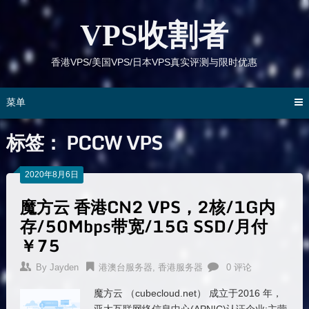
跳
到
VPS收割者
内
容
香港VPS/美国VPS/日本VPS真实评测与限时优惠
菜单
标签：
PCCW VPS
2020年8月6日
魔方云 香港CN2 VPS，2核/1G内
存/50Mbps带宽/15G SSD/月付
￥75
By
Jayden
港澳台服务器
,
香港服务器
0 评论
魔方云 （cubecloud.net） 成立于2016 年，