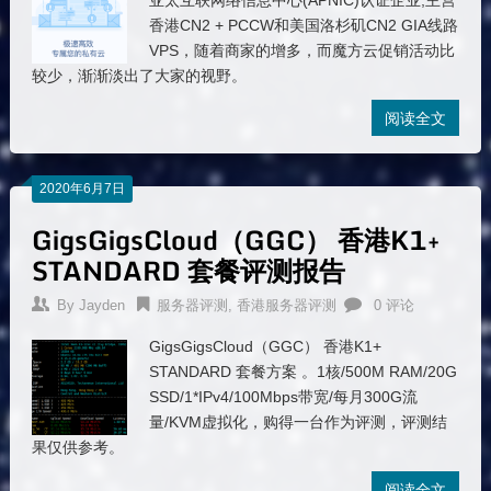
亚太互联网络信息中心(APNIC)认证企业;主营
香港CN2 + PCCW和美国洛杉矶CN2 GIA线路
VPS，随着商家的增多，而魔方云促销活动比
较少，渐渐淡出了大家的视野。
阅读全文
2020年6月7日
GigsGigsCloud（GGC） 香港K1+
STANDARD 套餐评测报告
By
Jayden
服务器评测
,
香港服务器评测
0 评论
GigsGigsCloud（GGC） 香港K1+
STANDARD 套餐方案 。1核/500M RAM/20G
SSD/1*IPv4/100Mbps带宽/每月300G流
量/KVM虚拟化，购得一台作为评测，评测结
果仅供参考。
阅读全文