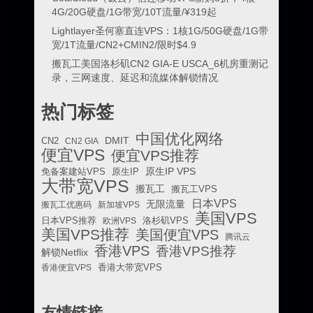
4G/20G硬盘/1G带宽/10T流量/¥319起
Lightlayer圣何塞直连VPS：1核1G/50G硬盘/1G带
宽/1T流量/CN2+CMIN2/限时$4.9
搬瓦工美国洛杉矶CN2 GIA-E USCA_6机房重测记
录，三网速度、延迟和流媒体解锁情况
热门标签
中国优化网络
DMIT
CN2
CN2 GIA
便宜VPS
便宜VPS推荐
原生IP VPS
免备案建站VPS
原生IP
大带宽VPS
搬瓦工
搬瓦工VPS
日本VPS
无限流量
搬瓦工优惠码
新加坡VPS
美国VPS
日本VPS推荐
欧洲VPS
洛杉矶VPS
美国VPS推荐
美国便宜VPS
腾讯云
香港VPS
香港VPS推荐
解锁Netflix
香港便宜VPS
香港大带宽VPS
友情链接