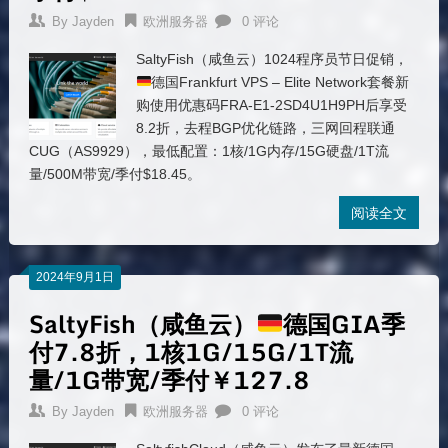
By
Jayden
欧洲服务器
0 评论
SaltyFish（咸鱼云）1024程序员节日促销，
德国Frankfurt VPS – Elite Network套餐新
购使用优惠码FRA-E1-2SD4U1H9PH后享受
8.2折，去程BGP优化链路，三网回程联通
CUG（AS9929），最低配置：1核/1G内存/15G硬盘/1T流
量/500M带宽/季付$18.45。
阅读全文
2024年9月1日
SaltyFish（咸鱼云）
德国GIA季
付7.8折，1核1G/15G/1T流
量/1G带宽/季付￥127.8
By
Jayden
欧洲服务器
0 评论