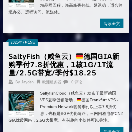
精品网回程，晚高峰丢包低、延迟稳，适合跨
境办公、远程访问、流媒体。
阅读全文
2025年7月15日
SaltyFish（咸鱼云）
德国GIA新
购季付7.8折优惠，1核1G/1T流
量/2.5G带宽/季付$18.25
By
Jayden
欧洲服务器
0 评论
SaltyfishCloud（咸鱼云）发布了最新德国
VPS夏季促销活动，
德国Frankfurt VPS -
Premium Network套餐季付以上享7.8折优
惠，去程是BGP优化链路，三网回程电信CN2
GIA优质网络，2.5G大带宽。有兴趣的小伙伴可以关注。
阅读全文