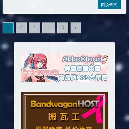
阅读全文
文
1
2
3
…
5
章
分
页