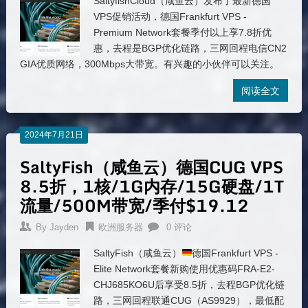
SaltyfishCloud（咸鱼云）发布了最新德国
VPS促销活动，德国Frankfurt VPS -
Premium Network套餐季付以上享7.8折优
惠，去程是BGP优化链路，三网回程电信CN2
GIA优质网络，300Mbps大带宽。有兴趣的小伙伴可以关注。
阅读全文
2024年7月21日
SaltyFish（咸鱼云）德国CUG VPS
8.5折，1核/1G内存/15G硬盘/1T
流量/500M带宽/季付$19.12
By
Jayden
欧洲服务器
0 评论
SaltyFish（咸鱼云）
德国Frankfurt VPS -
Elite Network套餐新购使用优惠码FRA-E2-
CHJ685KO6U后享受8.5折，去程BGP优化链
路，三网回程联通CUG（AS9929），最低配