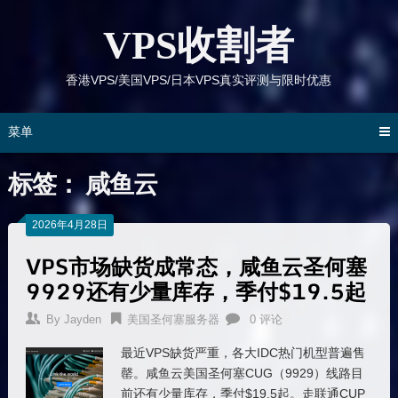
跳
到
VPS收割者
内
容
香港VPS/美国VPS/日本VPS真实评测与限时优惠
菜单
标签：
咸鱼云
2026年4月28日
VPS市场缺货成常态，咸鱼云圣何塞
9929还有少量库存，季付$19.5起
By
Jayden
美国圣何塞服务器
0 评论
最近VPS缺货严重，各大IDC热门机型普遍售
罄。咸鱼云美国圣何塞CUG（9929）线路目
前还有少量库存，季付$19.5起。走联通CUP