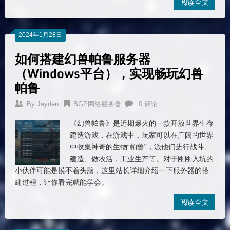
阅读全文
2024年1月28日
如何搭建幻兽帕鲁服务器
（Windows平台），实现畅玩幻兽
帕鲁
By
Jayden
BGP网络服务器
0 评论
《幻兽帕鲁》是近期爆火的一款开放世界生存
建造游戏，在游戏中，玩家可以在广阔的世界
中收集神奇的生物“帕鲁”，派他们进行战斗、
建造、做农活，工业生产等。对于刚刚入坑的
小伙伴可能是摸不着头脑，这里站长详细介绍一下服务器的搭
建过程，让你看完就能学会。
阅读全文