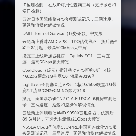
IP被墙检测 – 在线IP可用性查询工具（支持域名和
端口检测）
云途日本国际线路VPS套餐测试记录，三网速度、
延迟和流媒体解锁情况
DMIT Term of Service（服务条款）中文版
云途新上香港AMD VPS：TKO优化线路，折后低至
¥19.8/月起，最高500Mbps大带宽
搬瓦工上线新加坡机房，Equinix SG1，三网直
连，最高5Gbps超大带宽
CoalCloud（碳云）宿迁移动VPS新购8折，4核
4G/20G硬盘/1G带宽/10T流量/¥319起
Lightlayer圣何塞直连VPS：1核1G/50G硬盘/1G带
宽/1T流量/CN2+CMIN2/限时$4.9
搬瓦工美国洛杉矶CN2 GIA-E USCA_6机房重测记
录，三网速度、延迟和流媒体解锁情况
云途新上深圳电信AMD 9950X云服务器，优惠后
89.6/月起，可选无限流量或1Gbps大带宽
NoSLA Cloud圣何塞SJC-PRE中国直连优化VPS服
务器测试记录，三网速度、延迟和流媒体解锁情况