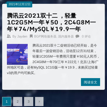
2021年12月12日
腾讯云2021双十二 ，轻量
1C2G5M一年￥50，2C4G8M一
年￥74/MySQL￥19.9一年
By
Jayden
BGP网络服务器
,
国内服务器
0 评论
腾讯云2021双十二促销活动已经开始，是今
年最后一波促销活动，活动至12月31结束，
轻量1C2G5M一年费用只需要￥50元人民币，
2C4G8M一年70/三年￥222元！北京/上海/广
州地区可选，还有MySQL 1C1G版一年￥19.9，未购买过轻量
v3的用户均可购买。
阅读全文
文
1
2
3