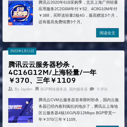
腾讯云2020年618采购季，北京上海广州轻量
应用服务2C2G6M年付￥52、4C8G10M年付
￥388，买即送轻量2核4G，最高赠送3个月，
还有最高免费续费3个月。
阅读全文
2022年1月11日
腾讯云云服务器秒杀，
4C16G12M/上海轻量/一年
￥370、三年￥1109
By
Jayden
BGP网络服务器
,
国内服务器
0 评论
腾讯云CVM云服务器首单限时秒杀，国内云服
务器已经内卷到疯狂的地步了，腾讯云上海地
区云服务器4核16G内存12Mbps BGP带宽一
年￥370/三年￥1109。