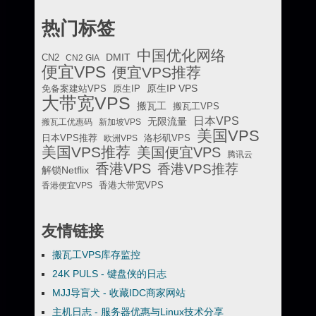
热门标签
中国优化网络
DMIT
CN2
CN2 GIA
便宜VPS
便宜VPS推荐
原生IP VPS
免备案建站VPS
原生IP
大带宽VPS
搬瓦工
搬瓦工VPS
日本VPS
无限流量
搬瓦工优惠码
新加坡VPS
美国VPS
日本VPS推荐
欧洲VPS
洛杉矶VPS
美国VPS推荐
美国便宜VPS
腾讯云
香港VPS
香港VPS推荐
解锁Netflix
香港便宜VPS
香港大带宽VPS
友情链接
搬瓦工VPS库存监控
24K PULS - 键盘侠的日志
MJJ导盲犬 - 收藏IDC商家网站
主机日志 - 服务器优惠与Linux技术分享