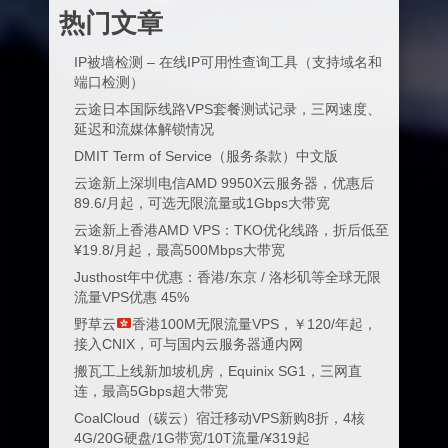
热门文章
IP被墙检测 – 在线IP可用性查询工具（支持域名和
端口检测）
云途日本国际线路VPS套餐测试记录，三网速度、
延迟和流媒体解锁情况
DMIT Term of Service（服务条款）中文版
云途新上深圳电信AMD 9950X云服务器，优惠后
89.6/月起，可选无限流量或1Gbps大带宽
云途新上香港AMD VPS：TKO优化线路，折后低至
¥19.8/月起，最高500Mbps大带宽
Justhost年中优惠：香港/东京 / 洛杉矶等全球无限
流量VPS优惠 45%
野草云
香港100M无限流量VPS，￥120/年起，
接入CNIX，可与国内云服务器通内网
搬瓦工上线新加坡机房，Equinix SG1，三网直
连，最高5Gbps超大带宽
CoalCloud（碳云）宿迁移动VPS新购8折，4核
4G/20G硬盘/1G带宽/10T流量/¥319起