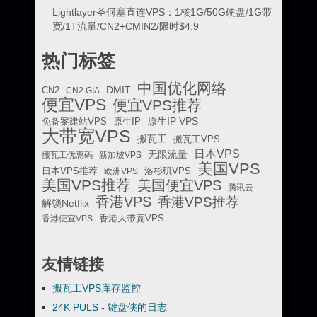
Lightlayer圣何塞直连VPS：1核1G/50G硬盘/1G带
宽/1T流量/CN2+CMIN2/限时$4.9
热门标签
中国优化网络
DMIT
CN2
CN2 GIA
便宜VPS
便宜VPS推荐
原生IP VPS
免备案建站VPS
原生IP
大带宽VPS
搬瓦工
搬瓦工VPS
日本VPS
无限流量
搬瓦工优惠码
新加坡VPS
美国VPS
日本VPS推荐
欧洲VPS
洛杉矶VPS
美国VPS推荐
美国便宜VPS
腾讯云
香港VPS
香港VPS推荐
解锁Netflix
香港便宜VPS
香港大带宽VPS
友情链接
搬瓦工VPS库存监控
24K PULS - 键盘侠的日志