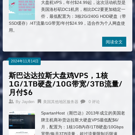
大盘机VPS，年付$24.99起，这次活动机型是
美国洛杉矶DC1机房，相比DC2要更加稳定一
些，最低配置为：3核2G/240G HDD硬盘（带
SSD缓存）/4T流量/1G带宽/年付$24.99，适合作为个人网盘使
用。
阅读全文
2024年11月14日
斯巴达达拉斯大盘鸡VPS，1核
1G/1TB硬盘/10G带宽/3TB流量/
月付$6
By
Jayden
美国其他地区服务器
0 评论
SpartanHost（斯巴达）2013年成立的美国老
牌主机商补货达拉斯大硬盘VPS最低配$6/
月，配置为：1核1GB内存/1TB硬盘/10Gbps
宽带/每月3TB流量，超过流量限制后限速