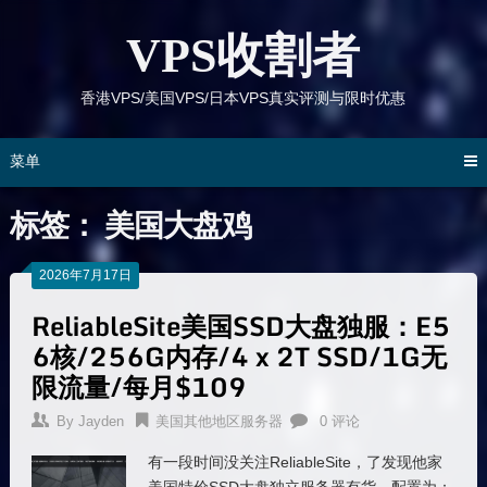
跳
到
VPS收割者
内
容
香港VPS/美国VPS/日本VPS真实评测与限时优惠
菜单
标签：
美国大盘鸡
2026年7月17日
ReliableSite美国SSD大盘独服：E5
6核/256G内存/4 x 2T SSD/1G无
限流量/每月$109
By
Jayden
美国其他地区服务器
0 评论
有一段时间没关注ReliableSite，了发现他家