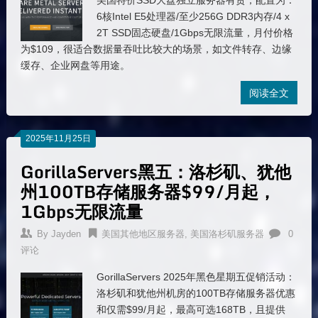
美国特价SSD大盘独立服务器有货，配置为：
6核Intel E5处理器/至少256G DDR3内存/4 x
2T SSD固态硬盘/1Gbps无限流量，月付价格
为$109，很适合数据量吞吐比较大的场景，如文件转存、边缘
缓存、企业网盘等用途。
阅读全文
2025年11月25日
GorillaServers黑五：洛杉矶、犹他
州100TB存储服务器$99/月起，
1Gbps无限流量
By
Jayden
美国其他地区服务器
,
美国洛杉矶服务器
0
评论
GorillaServers 2025年黑色星期五促销活动：
洛杉矶和犹他州机房的100TB存储服务器优惠
和仅需$99/月起，最高可选168TB，且提供