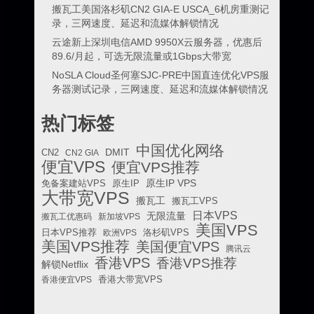
搬瓦工美国洛杉矶CN2 GIA-E USCA_6机房重测记
录，三网速度、延迟和流媒体解锁情况
云途新上深圳电信AMD 9950X云服务器，优惠后
89.6/月起，可选无限流量或1Gbps大带宽
NoSLA Cloud圣何塞SJC-PRE中国直连优化VPS服
务器测试记录，三网速度、延迟和流媒体解锁情况
热门标签
中国优化网络
DMIT
CN2
CN2 GIA
便宜VPS
便宜VPS推荐
原生IP VPS
免备案建站VPS
原生IP
大带宽VPS
搬瓦工
搬瓦工VPS
日本VPS
无限流量
搬瓦工优惠码
新加坡VPS
美国VPS
日本VPS推荐
欧洲VPS
洛杉矶VPS
美国VPS推荐
美国便宜VPS
腾讯云
香港VPS
香港VPS推荐
解锁Netflix
香港便宜VPS
香港大带宽VPS