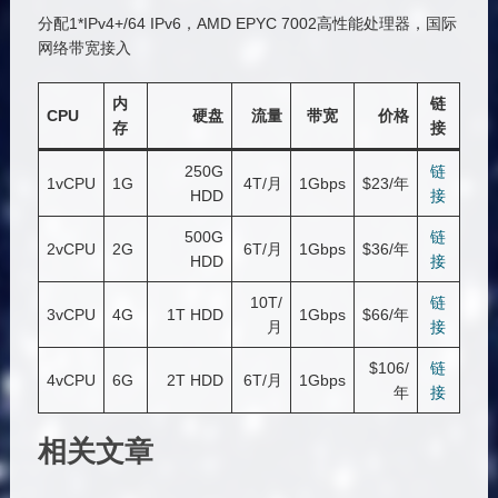
分配1*IPv4+/64 IPv6，AMD EPYC 7002高性能处理器，国际
网络带宽接入
内
链
CPU
硬盘
流量
带宽
价格
存
接
250G
链
1vCPU
1G
4T/月
1Gbps
$23/年
HDD
接
500G
链
2vCPU
2G
6T/月
1Gbps
$36/年
HDD
接
10T/
链
3vCPU
4G
1T HDD
1Gbps
$66/年
月
接
$106/
链
4vCPU
6G
2T HDD
6T/月
1Gbps
年
接
相关文章