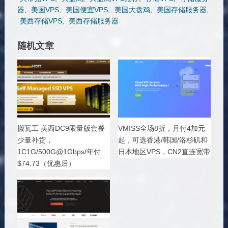
器
,
美国VPS
,
美国便宜VPS
,
美国大盘鸡
,
美国存储服务器
,
美西存储VPS
,
美西存储服务器
随机文章
搬瓦工 美西DC9限量版套餐
VMISS全场8折，月付4加元
少量补货，
起，可选香港/韩国/洛杉矶和
1C1G/500G@1Gbps/年付
日本地区VPS，CN2直连宽带
$74.73（优惠后）