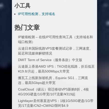
小工具
IP可用性检测，支持域名
热门文章
IP被墙检测 – 在线IP可用性查询工具（支持域名和
端口检测）
云途日本国际线路VPS套餐测试记录，三网速度、
延迟和流媒体解锁情况
DMIT Term of Service（服务条款）中文版
云途新上香港AMD VPS：TKO优化线路，折后低至
¥19.8/月起，最高500Mbps大带宽
搬瓦工上线新加坡机房，Equinix SG1，三网直
连，最高5Gbps超大带宽
CoalCloud（碳云）宿迁移动VPS新购8折，4核
4G/20G硬盘/1G带宽/10T流量/¥319起
Lightlayer圣何塞直连VPS：1核1G/50G硬盘/1G带
宽/1T流量/CN2+CMIN2/限时$4.9