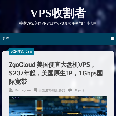
跳
到
VPS收割者
内
容
香港VPS/美国VPS/日本VPS真实评测与限时优惠
菜单
2024年3月13日
ZgoCloud 美国便宜大盘机VPS，
$23/年起，美国原生IP，1Gbps国
际宽带
By
Jayden
美国洛杉矶服务器
0 评论