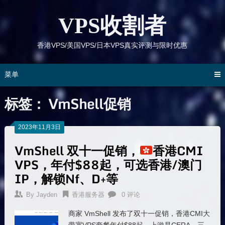
跳
到
VPS收割者
内
容
香港VPS/美国VPS/日本VPS真实评测与限时优惠
菜单
标签：
VmShell促销
2023年11月3日
VmShell 双十一促销，
香港CMI
VPS，年付$88起，可选香港/澳门
IP，解锁Nf、D+等
By
Jayden
香港服务器
0 评论
商家 VmShell 发布了双十一促销，香港CMI大