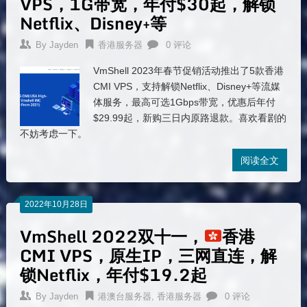
VPS，1G带宽，年付$30起，解锁
Netflix、Disney+等
By
Jayden
香港服务器
0 评论
VmShell 2023年春节促销活动推出了5款香港
CMI VPS，支持解锁Netflix、Disney+等流媒
体服务，最高可选1Gbps带宽，优惠后年付
$29.99起，新购三日内原路退款。喜欢看剧的
不妨考虑一下。
阅读全文
2022年10月28日
VmShell 2022双十一，
香港
CMI VPS，原生IP，三网直连，解
锁Netflix，年付$19.2起
By
Jayden
港澳台服务器
,
香港服务器
0 评论