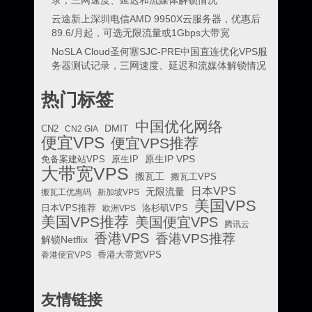
云途新上深圳电信AMD 9950X云服务器，优惠后
89.6/月起，可选无限流量或1Gbps大带宽
NoSLA Cloud圣何塞SJC-PRE中国直连优化VPS服
务器测试记录，三网速度、延迟和流媒体解锁情况
热门标签
中国优化网络
DMIT
CN2
CN2 GIA
便宜VPS
便宜VPS推荐
原生IP VPS
免备案建站VPS
原生IP
大带宽VPS
搬瓦工
搬瓦工VPS
日本VPS
无限流量
搬瓦工优惠码
新加坡VPS
美国VPS
日本VPS推荐
欧洲VPS
洛杉矶VPS
美国VPS推荐
美国便宜VPS
腾讯云
香港VPS
香港VPS推荐
解锁Netflix
香港便宜VPS
香港大带宽VPS
友情链接