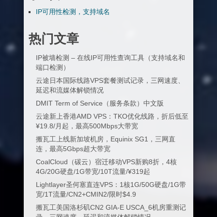
IP可用性检测，支持域名
热门文章
IP被墙检测 – 在线IP可用性查询工具（支持域名和
端口检测）
云途日本国际线路VPS套餐测试记录，三网速度、
延迟和流媒体解锁情况
DMIT Term of Service（服务条款）中文版
云途新上香港AMD VPS：TKO优化线路，折后低至
¥19.8/月起，最高500Mbps大带宽
搬瓦工上线新加坡机房，Equinix SG1，三网直
连，最高5Gbps超大带宽
CoalCloud（碳云）宿迁移动VPS新购8折，4核
4G/20G硬盘/1G带宽/10T流量/¥319起
Lightlayer圣何塞直连VPS：1核1G/50G硬盘/1G带
宽/1T流量/CN2+CMIN2/限时$4.9
搬瓦工美国洛杉矶CN2 GIA-E USCA_6机房重测记
录，三网速度、延迟和流媒体解锁情况