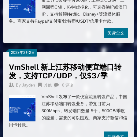
带宽VPS套餐年付$88起，上游是CERA，三
网回程CMI，KVM虚拟化，可选香港IP或澳门
IP，支持解锁Netflix、Disney+等流媒体服
务。商家支持Paypal/支付宝/比特币/USDT/信用卡付款。
阅读全文
2023年2月2日
VmShell 新上江苏移动便宜端口转
发，支持TCP/UDP，仅$3/季
By
Jayden
其他
0 评论
VmShell 发布了一款便宜流量转发产品，中国
江苏移动端口转发业务，带宽目前为
300Mbps，转发端口数量 5个，500GB/季度
的流量，需要的可以围观。商家支持微信和信
用卡付款。
阅读全文