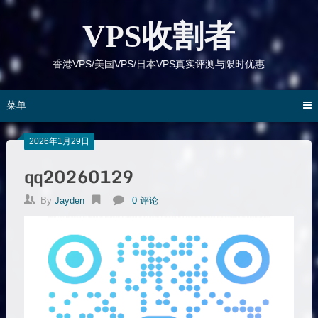
跳
到
VPS收割者
内
容
香港VPS/美国VPS/日本VPS真实评测与限时优惠
菜单
2026年1月29日
qq20260129
By
Jayden
0 评论