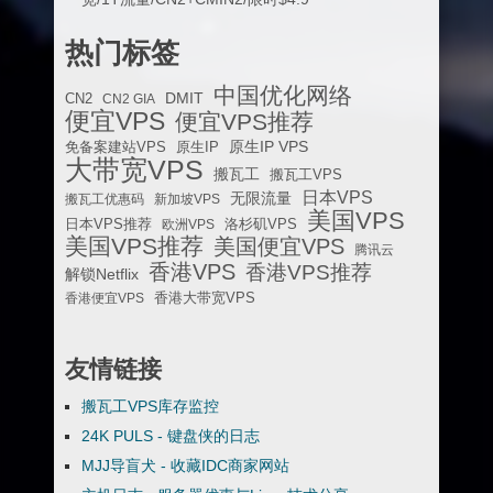
热门标签
中国优化网络
DMIT
CN2
CN2 GIA
便宜VPS
便宜VPS推荐
原生IP VPS
免备案建站VPS
原生IP
大带宽VPS
搬瓦工
搬瓦工VPS
日本VPS
无限流量
搬瓦工优惠码
新加坡VPS
美国VPS
日本VPS推荐
欧洲VPS
洛杉矶VPS
美国VPS推荐
美国便宜VPS
腾讯云
香港VPS
香港VPS推荐
解锁Netflix
香港便宜VPS
香港大带宽VPS
友情链接
搬瓦工VPS库存监控
24K PULS - 键盘侠的日志
MJJ导盲犬 - 收藏IDC商家网站