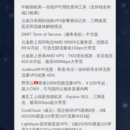
IP被墙检测 – 在线IP可用性查询工具（支持域名和
端口检测）
云途日本国际线路VPS套餐测试记录，三网速度、
延迟和流媒体解锁情况
DMIT Term of Service（服务条款）中文版
云途新上深圳电信AMD 9950X云服务器，优惠后
89.6/月起，可选无限流量或1Gbps大带宽
云途新上香港AMD VPS：TKO优化线路，折后低至
¥19.8/月起，最高500Mbps大带宽
Justhost年中优惠：香港/东京 / 洛杉矶等全球无限
流量VPS优惠 45%
野草云
香港100M无限流量VPS，￥120/年起，
接入CNIX，可与国内云服务器通内网
搬瓦工上线新加坡机房，Equinix SG1，三网直
连，最高5Gbps超大带宽
CoalCloud（碳云）宿迁移动VPS新购8折，4核
4G/20G硬盘/1G带宽/10T流量/¥319起
Lightlayer圣何塞直连VPS：1核1G/50G硬盘/1G带
宽/1T流量/CN2+CMIN2/限时$4.9