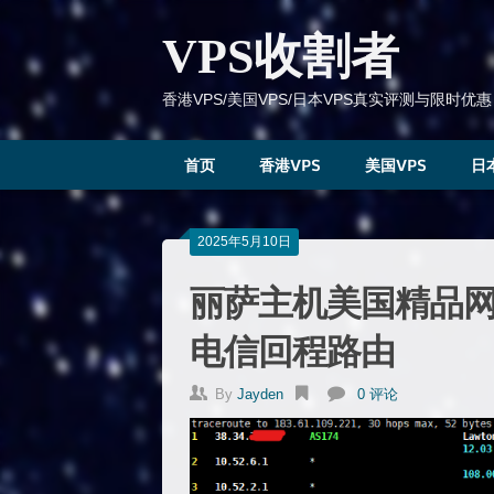
跳
到
VPS收割者
内
容
香港VPS/美国VPS/日本VPS真实评测与限时优惠
首页
香港VPS
美国VPS
日
2025年5月10日
丽萨主机美国精品网9
电信回程路由
By
Jayden
0 评论