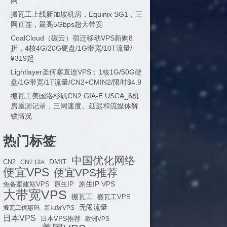
网
搬瓦工上线新加坡机房，Equinix SG1，三
网直连，最高5Gbps超大带宽
CoalCloud（碳云）宿迁移动VPS新购8
折，4核4G/20G硬盘/1G带宽/10T流量/
¥319起
Lightlayer圣何塞直连VPS：1核1G/50G硬
盘/1G带宽/1T流量/CN2+CMIN2/限时$4.9
搬瓦工美国洛杉矶CN2 GIA-E USCA_6机
房重测记录，三网速度、延迟和流媒体解
锁情况
热门标签
中国优化网络
DMIT
CN2
CN2 GIA
便宜VPS
便宜VPS推荐
原生IP VPS
免备案建站VPS
原生IP
大带宽VPS
搬瓦工
搬瓦工VPS
无限流量
搬瓦工优惠码
新加坡VPS
日本VPS
日本VPS推荐
欧洲VPS