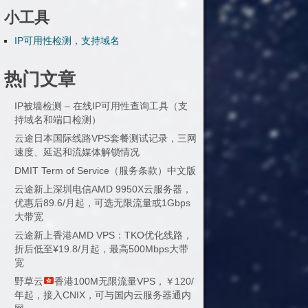
小工具
IP可用性检测，支持域名
热门文章
IP被墙检测 – 在线IP可用性查询工具（支
持域名和端口检测）
云途日本国际线路VPS套餐测试记录，三网
速度、延迟和流媒体解锁情况
DMIT Term of Service（服务条款）中文版
云途新上深圳电信AMD 9950X云服务器，
优惠后89.6/月起，可选无限流量或1Gbps
大带宽
云途新上香港AMD VPS：TKO优化线路，
折后低至¥19.8/月起，最高500Mbps大带
宽
野草云
香港100M无限流量VPS，￥120/
年起，接入CNIX，可与国内云服务器通内