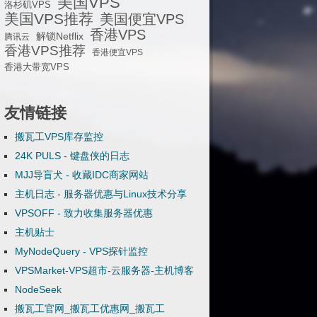
美国VPS
洛杉矶VPS
美国VPS推荐
美国便宜VPS
香港VPS
解锁Netflix
腾讯云
香港VPS推荐
香港便宜VPS
香港大带宽VPS
友情链接
搬瓦工VPS库存监控
24K PULS - 键盘侠的日志
MJJ导盲犬 - 收藏IDC商家网站
主机日志 - 服务器优惠与Linux技术分享
VPSOFF - 致力收集服务器优惠
主机贴士
MyNodeQuery - VPS探针监控
VPSMarket-VPS超市-云服务器-主机博客
NodeSeek
搬瓦工官网_搬瓦工优惠网_搬瓦工