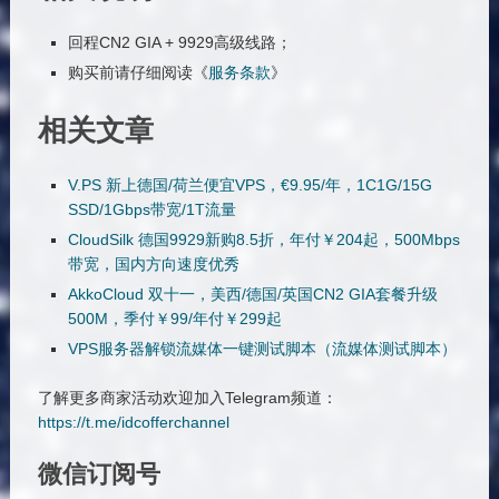
回程CN2 GIA + 9929高级线路；
购买前请仔细阅读《
服务条款
》
相关文章
V.PS 新上德国/荷兰便宜VPS，€9.95/年，1C1G/15G
SSD/1Gbps带宽/1T流量
CloudSilk 德国9929新购8.5折，年付￥204起，500Mbps
带宽，国内方向速度优秀
AkkoCloud 双十一，美西/德国/英国CN2 GIA套餐升级
500M，季付￥99/年付￥299起
VPS服务器解锁流媒体一键测试脚本（流媒体测试脚本）
了解更多商家活动欢迎加入Telegram频道：
https://t.me/idcofferchannel
微信订阅号