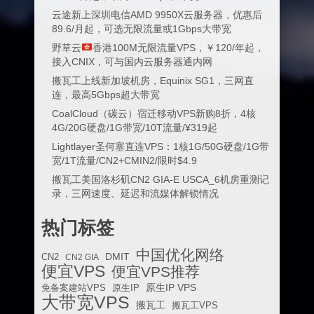
云途新上深圳电信AMD 9950X云服务器，优惠后
89.6/月起，可选无限流量或1Gbps大带宽
野草云
香港100M无限流量VPS，￥120/年起，
接入CNIX，可与国内云服务器通内网
搬瓦工上线新加坡机房，Equinix SG1，三网直
连，最高5Gbps超大带宽
CoalCloud（碳云）宿迁移动VPS新购8折，4核
4G/20G硬盘/1G带宽/10T流量/¥319起
Lightlayer圣何塞直连VPS：1核1G/50G硬盘/1G带
宽/1T流量/CN2+CMIN2/限时$4.9
搬瓦工美国洛杉矶CN2 GIA-E USCA_6机房重测记
录，三网速度、延迟和流媒体解锁情况
热门标签
中国优化网络
DMIT
CN2
CN2 GIA
便宜VPS
便宜VPS推荐
原生IP VPS
免备案建站VPS
原生IP
大带宽VPS
搬瓦工
搬瓦工VPS