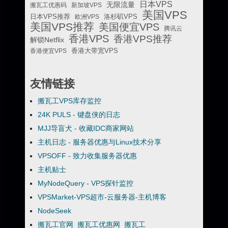
日本VPS
无限流量
搬瓦工优惠码
新加坡VPS
美国VPS
日本VPS推荐
欧洲VPS
洛杉矶VPS
美国VPS推荐
美国便宜VPS
腾讯云
香港VPS
香港VPS推荐
解锁Netflix
香港便宜VPS
香港大带宽VPS
友情链接
搬瓦工VPS库存监控
24K PULS - 键盘侠的日志
MJJ导盲犬 - 收藏IDC商家网站
主机日志 - 服务器优惠与Linux技术分享
VPSOFF - 致力收集服务器优惠
主机贴士
MyNodeQuery - VPS探针监控
VPSMarket-VPS超市-云服务器-主机博客
NodeSeek
搬瓦工官网_搬瓦工优惠网_搬瓦工