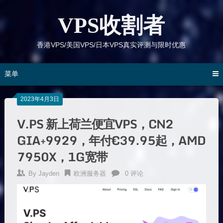
跳
到
VPS收割者
内
容
香港VPS/美国VPS/日本VPS真实评测与限时优惠
菜单
2023年4月3日
V.PS 新上荷兰便宜VPS，CN2
GIA+9929，年付€39.95起，AMD
7950X，1G宽带
By
Jayden
欧洲服务器
0 评论