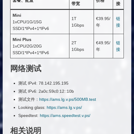
套餐、配置
价格
带宽
接
Mini
1T
€39.95/
链
1vCPU/1G/15G
1Gbps
年
接
SSD/1*IPv4+1*IPv6
Mini
Plus
2T
€49.95/
链
1vCPU/2G/20G
1Gbps
年
接
SSD/1*IPv4+1*IPv6
网络测试
测试 IPv4: 78.142.195.195
测试 IPv6: 2a0c:59c0:12::10b
测试文件：
https://ams.lg.v.ps/500MB.test
Looking glass:
https://ams.lg.v.ps/
Speedtest:
https://ams.speedtest.v.ps/
相关说明