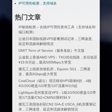
IP可用性检测，支持域名
热门文章
IP被墙检测 – 在线IP可用性查询工具（支持域名和
端口检测）
云途日本国际线路VPS套餐测试记录，三网速度、
延迟和流媒体解锁情况
DMIT Term of Service（服务条款）中文版
云途新上香港AMD VPS：TKO优化线路，折后低至
¥19.8/月起，最高500Mbps大带宽
搬瓦工上线新加坡机房，Equinix SG1，三网直
连，最高5Gbps超大带宽
CoalCloud（碳云）宿迁移动VPS新购8折，4核
4G/20G硬盘/1G带宽/10T流量/¥319起
Lightlayer圣何塞直连VPS：1核1G/50G硬盘/1G带
宽/1T流量/CN2+CMIN2/限时$4.9
搬瓦工美国洛杉矶CN2 GIA-E USCA_6机房重测记
录，三网速度、延迟和流媒体解锁情况