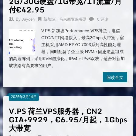
2G/30G硬盘/1G带宽/1T流量/月
付€42.95
By
Jayden
新加坡、马来西亚服务器
0 评论
V.PS 新加坡Performance VPS补货，电信
CTG/NTT网络接入，最高2Gbps大带宽，宿
主机采用AMD EPYC 7003系列高性能处理
器，同时配备了企业级 NVMe 固态硬盘组成
的高速阵列，采用KVM虚拟化，IPv4 + IPv6双栈，适合对新加
坡线路有高要求的用户。
阅读全文
2025年3月14日
V.PS 荷兰VPS服务器，CN2
GIA+9929，€6.95/月起，1Gbps
大带宽