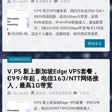
By
Jayden
欧洲服务器
0 评论
V.PS 荷兰VPS服务器，国内方向走CN2 GIA +
9929高级线路，提供1Gbps大带宽，采用
KVM虚拟化，IPv4+IPv6双栈接入，最低配置
为：2核1G/20G SSD/1Gbps带宽/每月1TB流
量/月付€6.95。适合个人建站，流量转发、软件测试等场景。
阅读全文
2024年8月22日
V.PS 新上新加坡Edge VPS套餐，
€99/年起，电信163/NTT网络接
入，最高1G带宽
By
Jayden
新加坡、马来西亚服务器
0 评论
V.PS 新上新加坡Edge VPS套餐，€99.5/年
起，电信163/NTT/PCCWG网络接入，