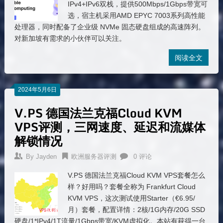
IPv4+IPv6双栈，提供500Mbps/1Gbps带宽可
选，宿主机采用AMD EPYC 7003系列高性能
处理器，同时配备了企业级 NVMe 固态硬盘组成的高速阵列。
对新加坡有需求的小伙伴可以关注。
阅读全文
2024年5月6日
V.PS 德国法兰克福Cloud KVM
VPS评测，三网速度、延迟和流媒体
解锁情况
By
Jayden
欧洲服务器评测
0 评论
V.PS 德国法兰克福Cloud KVM VPS套餐怎么
样？好用吗？套餐全称为 Frankfurt Cloud
KVM VPS，这次测试使用Starter（€6.95/
月）套餐，配置详情：2核/1G内存/20G SSD
硬盘/1*IPv4/1T流量/1Gbps带宽/KVM虚拟化。本站有获得一台