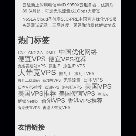
云途新上深圳电信AMD 9950X云服务器，优惠后
89.6/月起，可选无限流量或1Gbps大带宽
NoSLA Cloud圣何塞SJC-PRE中国直连优化VPS服
务器测试记录，三网速度、延迟和流媒体解锁情况
热门标签
中国优化网络
DMIT
CN2
CN2 GIA
便宜VPS
便宜VPS推荐
原生IP VPS
免备案建站VPS
原生IP
大带宽VPS
搬瓦工
搬瓦工VPS
日本VPS
无限流量
搬瓦工优惠码
新加坡VPS
美国VPS
日本VPS推荐
欧洲VPS
洛杉矶VPS
美国VPS推荐
美国便宜VPS
腾讯云
香港VPS
香港VPS推荐
解锁Netflix
香港便宜VPS
香港大带宽VPS
友情链接