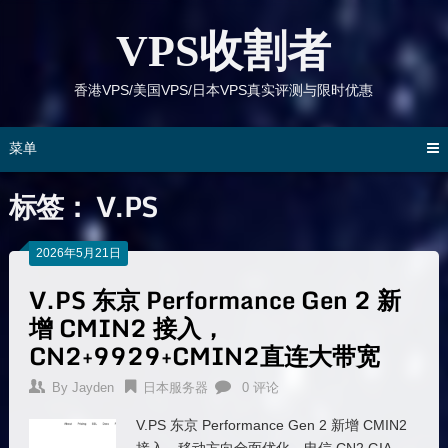
跳
到
VPS收割者
内
容
香港VPS/美国VPS/日本VPS真实评测与限时优惠
菜单
标签：
V.PS
2026年5月21日
V.PS 东京 Performance Gen 2 新
增 CMIN2 接入，
CN2+9929+CMIN2直连大带宽
By
Jayden
日本服务器
0 评论
V.PS 东京 Performance Gen 2 新增 CMIN2