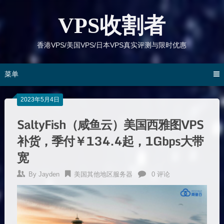
跳
到
VPS收割者
内
容
香港VPS/美国VPS/日本VPS真实评测与限时优惠
菜单
2023年5月4日
SaltyFish（咸鱼云）美国西雅图VPS
补货，季付￥134.4起，1Gbps大带
宽
By
Jayden
美国其他地区服务器
0 评论