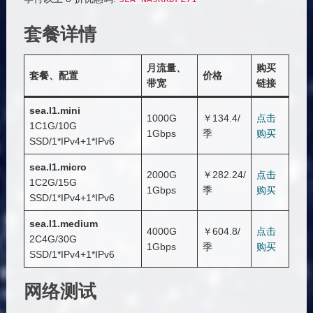
套餐详情
月流量、
购买
套餐、配置
价格
带宽
链接
sea.l1.mini
1000G
￥134.4/
点击
1C1G/10G
1Gbps
季
购买
SSD/1*IPv4+1*IPv6
sea.l1.micro
2000G
￥282.24/
点击
1C2G/15G
1Gbps
季
购买
SSD/1*IPv4+1*IPv6
sea.l1.medium
4000G
￥604.8/
点击
2C4G/30G
1Gbps
季
购买
SSD/1*IPv4+1*IPv6
网络测试