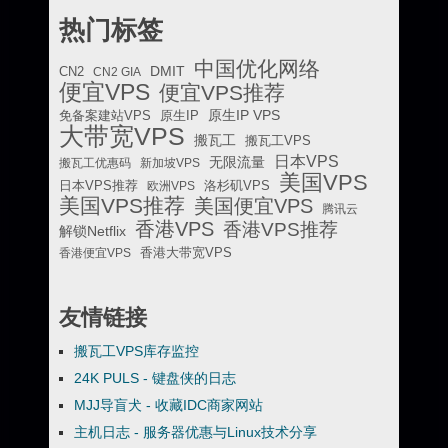
热门标签
中国优化网络
DMIT
CN2
CN2 GIA
便宜VPS
便宜VPS推荐
原生IP VPS
免备案建站VPS
原生IP
大带宽VPS
搬瓦工
搬瓦工VPS
日本VPS
无限流量
搬瓦工优惠码
新加坡VPS
美国VPS
日本VPS推荐
欧洲VPS
洛杉矶VPS
美国VPS推荐
美国便宜VPS
腾讯云
香港VPS
香港VPS推荐
解锁Netflix
香港便宜VPS
香港大带宽VPS
友情链接
搬瓦工VPS库存监控
24K PULS - 键盘侠的日志
MJJ导盲犬 - 收藏IDC商家网站
主机日志 - 服务器优惠与Linux技术分享