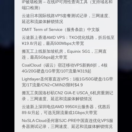
IP被墙检测 – 在线IP可用性查询工具（支持域名和
端口检测）
云途日本国际线路VPS套餐测试记录，三网速度、
延迟和流媒体解锁情况
DMIT Term of Service（服务条款）中文版
云途新上香港AMD VPS：TKO优化线路，折后低至
¥19.8/月起，最高500Mbps大带宽
搬瓦工上线新加坡机房，Equinix SG1，三网直
连，最高5Gbps超大带宽
CoalCloud（碳云）宿迁移动VPS新购8折，4核
4G/20G硬盘/1G带宽/10T流量/¥319起
Lightlayer圣何塞直连VPS：1核1G/50G硬盘/1G带
宽/1T流量/CN2+CMIN2/限时$4.9
搬瓦工美国洛杉矶CN2 GIA-E USCA_6机房重测记
录，三网速度、延迟和流媒体解锁情况
云途新上深圳电信AMD 9950X云服务器，优惠后
89.6/月起，可选无限流量或1Gbps大带宽
NoSLA Cloud圣何塞SJC-PRE中国直连优化VPS服
务器测试记录，三网速度、延迟和流媒体解锁情况