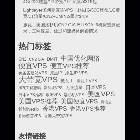
4G/20G硬盘/1G带宽/10T流量/¥319起
Lightlayer圣何塞直连VPS：1核1G/50G硬盘/1G带
宽/1T流量/CN2+CMIN2/限时$4.9
搬瓦工美国洛杉矶CN2 GIA-E USCA_6机房重测记
录，三网速度、延迟和流媒体解锁情况
热门标签
中国优化网络
DMIT
CN2
CN2 GIA
便宜VPS
便宜VPS推荐
原生IP VPS
免备案建站VPS
原生IP
大带宽VPS
搬瓦工
搬瓦工VPS
日本VPS
无限流量
搬瓦工优惠码
新加坡VPS
美国VPS
日本VPS推荐
欧洲VPS
洛杉矶VPS
美国VPS推荐
美国便宜VPS
腾讯云
香港VPS
香港VPS推荐
解锁Netflix
香港便宜VPS
香港大带宽VPS
友情链接