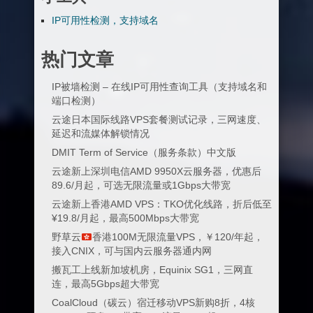
IP可用性检测，支持域名
热门文章
IP被墙检测 – 在线IP可用性查询工具（支持域名和
端口检测）
云途日本国际线路VPS套餐测试记录，三网速度、
延迟和流媒体解锁情况
DMIT Term of Service（服务条款）中文版
云途新上深圳电信AMD 9950X云服务器，优惠后
89.6/月起，可选无限流量或1Gbps大带宽
云途新上香港AMD VPS：TKO优化线路，折后低至
¥19.8/月起，最高500Mbps大带宽
野草云
香港100M无限流量VPS，￥120/年起，
接入CNIX，可与国内云服务器通内网
搬瓦工上线新加坡机房，Equinix SG1，三网直
连，最高5Gbps超大带宽
CoalCloud（碳云）宿迁移动VPS新购8折，4核