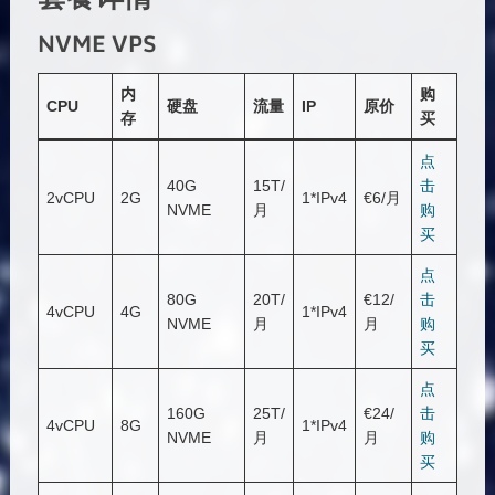
NVME VPS
内
购
CPU
硬盘
流量
IP
原价
存
买
点
40G
15T/
击
2vCPU
2G
1*IPv4
€6/月
NVME
月
购
买
点
80G
20T/
€12/
击
4vCPU
4G
1*IPv4
NVME
月
月
购
买
点
160G
25T/
€24/
击
4vCPU
8G
1*IPv4
NVME
月
月
购
买