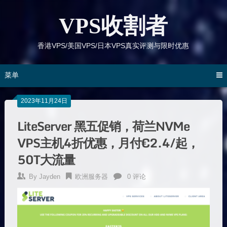
跳
到
VPS收割者
内
容
香港VPS/美国VPS/日本VPS真实评测与限时优惠
菜单
2023年11月24日
LiteServer 黑五促销，荷兰NVMe
VPS主机4折优惠，月付€2.4/起，
50T大流量
By
Jayden
欧洲服务器
0 评论