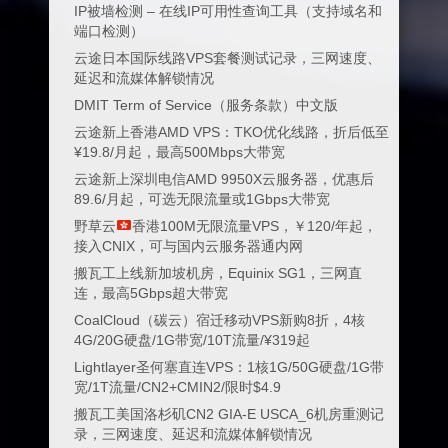
IP被墙检测 – 在线IP可用性查询工具（支持域名和
端口检测）
云途日本国际线路VPS套餐测试记录，三网速度、
延迟和流媒体解锁情况
DMIT Term of Service（服务条款）中文版
云途新上香港AMD VPS：TKO优化线路，折后低至
¥19.8/月起，最高500Mbps大带宽
云途新上深圳电信AMD 9950X云服务器，优惠后
89.6/月起，可选无限流量或1Gbps大带宽
野草云
香港100M无限流量VPS，￥120/年起，
接入CNIX，可与国内云服务器通内网
搬瓦工上线新加坡机房，Equinix SG1，三网直
连，最高5Gbps超大带宽
CoalCloud（碳云）宿迁移动VPS新购8折，4核
4G/20G硬盘/1G带宽/10T流量/¥319起
Lightlayer圣何塞直连VPS：1核1G/50G硬盘/1G带
宽/1T流量/CN2+CMIN2/限时$4.9
搬瓦工美国洛杉矶CN2 GIA-E USCA_6机房重测记
录，三网速度、延迟和流媒体解锁情况