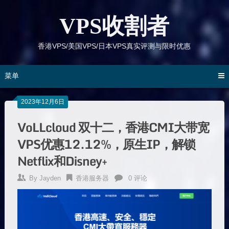
跳
到
VPS收割者
内
容
香港VPS/美国VPS/日本VPS真实评测与限时优惠
菜单
2023年12月6日
VoLLcloud 双十二，香港CMI大带宽
VPS优惠12.12%，原生IP，解锁
Netflix和Disney+
By
Jayden
香港服务器
0 评论