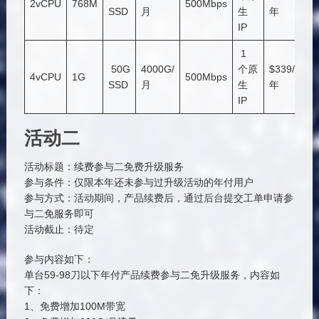
2vCPU
768M
500Mbps
SSD
月
生
年
购
IP
买
1
点
50G
4000G/
个原
$339/
击
4vCPU
1G
500Mbps
SSD
月
生
年
购
IP
买
活动二
活动标题：续费参与二免费升级服务
参与条件：仅限本年还未参与过升级活动的年付用户
参与方式：活动期间，产品续费后，通过后台提交工单申请参
与二免服务即可
活动截止：待定
参与内容如下：
单台59-98刀以下年付产品续费参与二免升级服务，内容如
下：
1、免费增加100M带宽