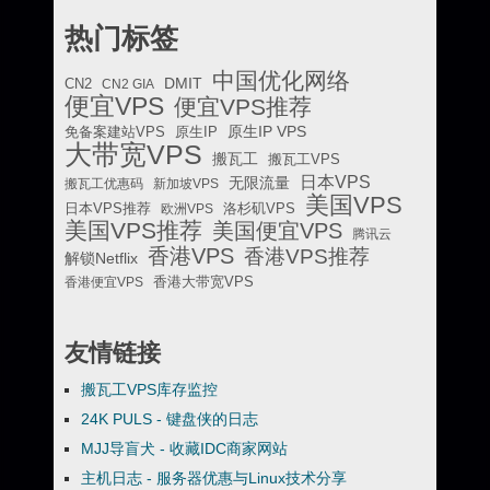
热门标签
中国优化网络
DMIT
CN2
CN2 GIA
便宜VPS
便宜VPS推荐
原生IP VPS
免备案建站VPS
原生IP
大带宽VPS
搬瓦工
搬瓦工VPS
日本VPS
无限流量
搬瓦工优惠码
新加坡VPS
美国VPS
日本VPS推荐
欧洲VPS
洛杉矶VPS
美国VPS推荐
美国便宜VPS
腾讯云
香港VPS
香港VPS推荐
解锁Netflix
香港便宜VPS
香港大带宽VPS
友情链接
搬瓦工VPS库存监控
24K PULS - 键盘侠的日志
MJJ导盲犬 - 收藏IDC商家网站
主机日志 - 服务器优惠与Linux技术分享