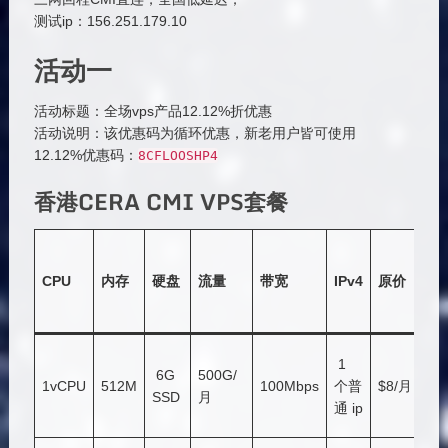
测试ip：156.251.179.10
活动一
活动标题：全场vps产品12.12%折优惠
活动说明：该优惠码为循环优惠，新老用户皆可使用
12.12%优惠码：
8CFLOOSHP4
香港CERA CMI VPS套餐
购
买
CPU
内存
硬盘
流量
带宽
IPv4
原价
链
接
点
1
6G
500G/
击
1vCPU
512M
100Mbps
个普
$8/月
SSD
月
购
通 ip
买